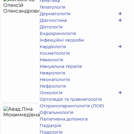
Генетика
Абльозгов
4
Гепатологія
Олексій
років
Дерматологія
досвіду
Олександрович
Діагностика
5
278
Дієтологія
відгуків
Ендокринологія
Масажист;
Інфекційні хвороби
Реабілітолог
Кардіологія
Косметологія
Медичний
Центр
Мамологія
«Добробут»
Мануальна терапія
для всієї
Неврологія
родини на
Неонатологія
Святошині
вул.
Нефрологія
Запис до фахівця
Святошинська,
Онкологія
3-Б, м. Київ
Ортопедія та травматологія
Оториноларингологія (ЛОР)
Офтальмологія
Авад
24
Паліативна допомога
Ліна
років
Експерт
досвіду
Педіатрія
Мохаммедівна
Подологiя
4.9
624