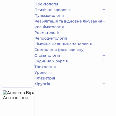
/ 5
відгука
Проктологія
Психічне здоров'я
Акушер-
гінеколог;
Пульмонологія
Лікар
Реабілітація та відновне лікування
з
Реаніматологія
ультразвукової
Ревматологія
діагностики
Репродуктологія
Сімейна медицина та Терапія
Медичний
Центр
Сомнологія (розлади сну)
«Добробут»
Стоматологія
для всієї
Судинна хірургія
родини на
Трихологія
Святошині
Урологія
вул.
Запис до лікаря
Святошинська,
Фтизіатрія
3-Б, м. Київ
Хірургія
Авдєєва
21
Віра
років
досвіду
Анатоліївна
4.9
400