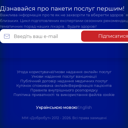
Дізнавайся про пакети послуг першим!
Важлива інформація про те як не захворіти та вберегти здоров`
близьких. Цикл підготовлених експертами сезонних рекомендаці
тематичних порад наших лікарів… Будьте здорові!
Підписатис
Угода користувача
Умови надання онлайн послуг
Умови надання послуг вакцинації
Публічний договір надання медичних послуг
Куточок споживача онлайн
Верифікація пацієнтів
Правила внутрішнього розпорядку
Політика приватності та використання файлів cookie
Українською мовою
English
ММ «Добробут» 2012 - 2026. Всі права захищені