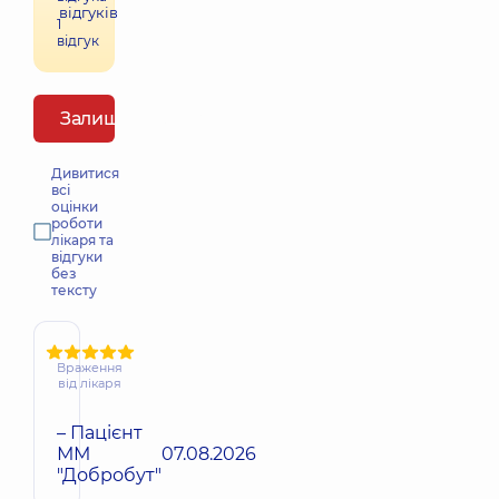
відгуків
1
відгук
Залишити відгук
Дивитися
всі
оцінки
роботи
лікаря та
відгуки
без
тексту
Враження
від лікаря
– Пацієнт
ММ
07.08.2026
"Добробут"