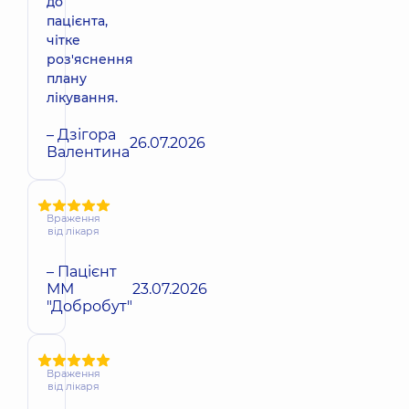
до
пацієнта,
чітке
роз'яснення
плану
лікування.
– Дзігора
26.07.2026
Валентина
Враження
від лікаря
– Пацієнт
ММ
23.07.2026
"Добробут"
Враження
від лікаря