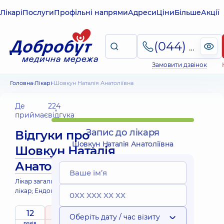
Лікарі
Послуги
Профільні напрями
Адреси
Ціни
Більше
Акції
(044) 495-2-888
Замовити дзвінок
Головна
Лікарі
Шовкун Наталія Анатоліївна
Де
224
приймає
відгука
Запис до лікаря
Відгуки про
Шовкун Наталія Анатоліївна
Шовкун Наталія
Анатоліївна
Лікар загальної практики - сімейний
лікар; Ендокринолог; Терапевт
12
5
/ 5
Оберіть дату / час візиту
Виїзні
років
рейтинг
на підставі