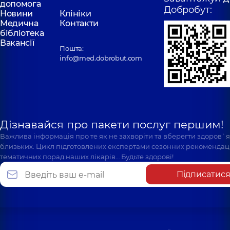
допомога
Добробут:
Новини
Клініки
Медична
Контакти
бібліотека
Вакансії
Пошта:
info@med.dobrobut.com
Дізнавайся про пакети послуг першим!
Важлива інформація про те як не захворіти та вберегти здоров`
близьких. Цикл підготовлених експертами сезонних рекомендаці
тематичних порад наших лікарів… Будьте здорові!
Підписатис