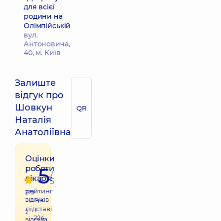
для всієї
родини на
Олімпійській
вул.
Антоновича,
40, м. Київ
Залиште
відгук про
Шовкун
QR
Наталія
Анатоліївна
Оцінки
5
роботи
/
лікаря:
5
рейтинг
219
відгуків
на
підставі
2
224
відгука