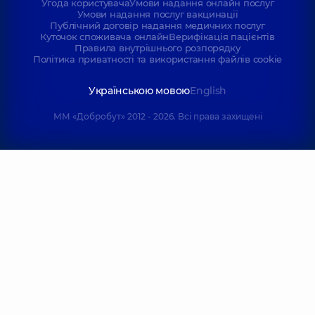
Угода користувача
Умови надання онлайн послуг
Умови надання послуг вакцинації
Публічний договір надання медичних послуг
Куточок споживача онлайн
Верифікація пацієнтів
Правила внутрішнього розпорядку
Політика приватності та використання файлів cookie
Українською мовою
English
ММ «Добробут» 2012 - 2026. Всі права захищені