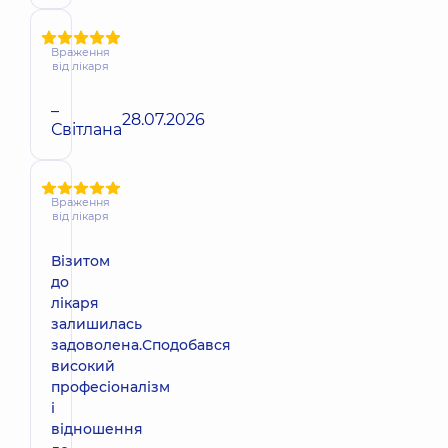
Враження
від лікаря
–
28.07.2026
Світлана
Враження
від лікаря
Візитом
до
лікаря
залишилась
задоволена.Сподобався
високий
професіоналізм
і
відношення