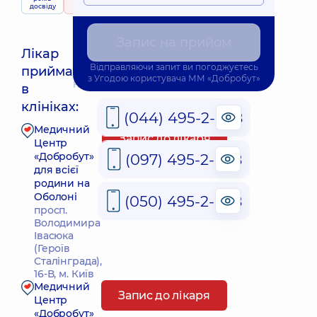
послуги
досвіду
224 відгука
Запис на прийом
Лікар
Відправляючи запит ви погоджуєтесь
приймає
з
Угодою користувача
ММ «Добробут»
Найближчий час прийому: Сьогодні о 15:45
в
клініках:
(044) 495-2-888
Медичний
Запис до лікаря
Центр
«Добробут»
(097) 495-2-888
для всієї
родини на
Оболоні
(050) 495-2-888
просп.
Володимира
Івасюка
(Героїв
Сталінграда),
16-В, м. Київ
Медичний
Запис до лікаря
Центр
«Добробут»