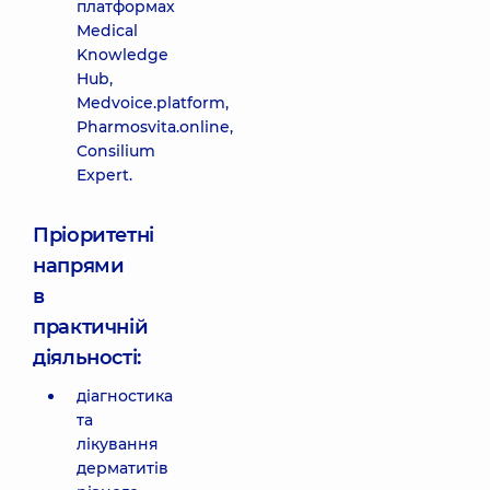
платформах
Medical
Knowledge
Hub,
Medvoice.platform,
Pharmosvita.online,
Consilium
Expert.
Пріоритетні
напрями
в
практичній
діяльності:
діагностика
та
лікування
дерматитів