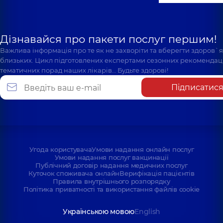
Дізнавайся про пакети послуг першим!
Важлива інформація про те як не захворіти та вберегти здоров`
близьких. Цикл підготовлених експертами сезонних рекомендаці
тематичних порад наших лікарів… Будьте здорові!
Підписатис
Угода користувача
Умови надання онлайн послуг
Умови надання послуг вакцинації
Публічний договір надання медичних послуг
Куточок споживача онлайн
Верифікація пацієнтів
Правила внутрішнього розпорядку
Політика приватності та використання файлів cookie
Українською мовою
English