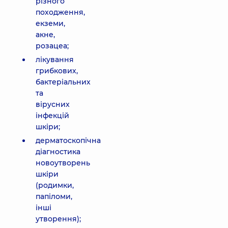
різного
походження,
екземи,
акне,
розацеа;
лікування
грибкових,
бактеріальних
та
вірусних
інфекцій
шкіри;
дерматоскопічна
діагностика
новоутворень
шкіри
(родимки,
папіломи,
інші
утворення);