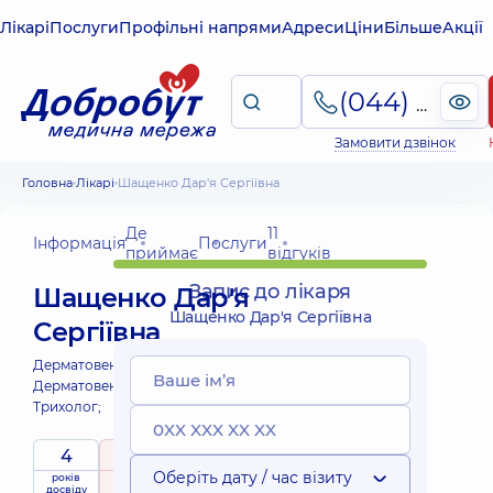
Лікарі
Послуги
Профільні напрями
Адреси
Ціни
Більше
Акції
(044) 495-2-888
Замовити дзвінок
Головна
Лікарі
Шащенко Дар'я Сергіївна
Де
11
Інформація
Послуги
приймає
відгуків
Запис до лікаря
Шащенко Дар'я
Шащенко Дар'я Сергіївна
Сергіївна
Дерматовенеролог;
Дерматовенеролог дитячий;
Трихолог;
4
5
/ 5
Оберіть дату / час візиту
років
рейтинг
на підставі
приймає
досвіду
11 відгуків
дітей