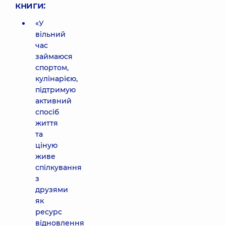
книги:
«У
вільний
час
займаюся
спортом,
кулінарією,
підтримую
активний
спосіб
життя
та
ціную
живе
спілкування
з
друзями
як
ресурс
відновлення