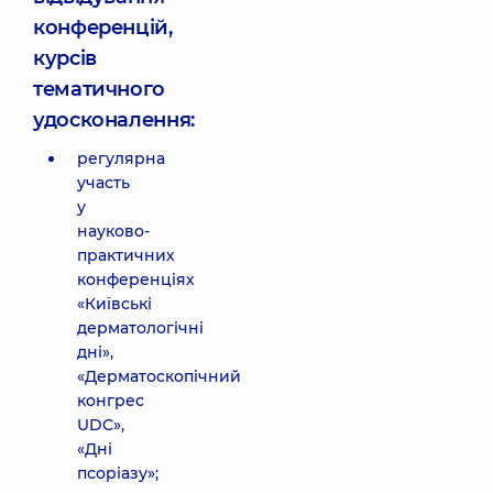
конференцій,
курсів
тематичного
удосконалення:
регулярна
участь
у
науково-
практичних
конференціях
«Київські
дерматологічні
дні»,
«Дерматоскопічний
конгрес
UDC»,
«Дні
псоріазу»;