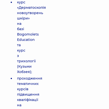
курс
«Дерматоскопія
новоутворень
шкіри»
на
базі
Bogomolets
Education
та
курс
з
трихології
(Кузьми
Хобзея);
проходження
тематичних
курсів
підвищення
кваліфікації
на