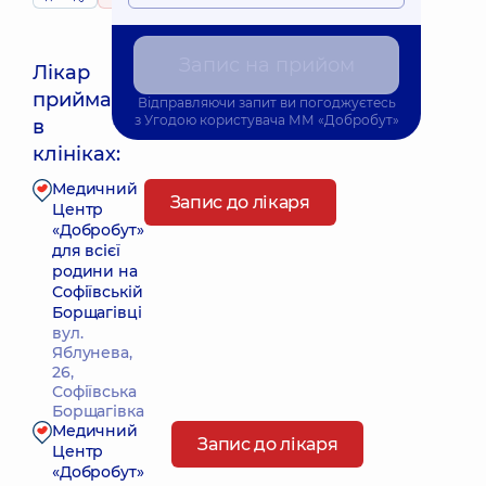
Запис на прийом
Лікар
приймає
Відправляючи запит ви погоджуєтесь
Найближчий час прийому: Сьогодні о 15:45
з
Угодою користувача
ММ «Добробут»
в
клініках:
Медичний
Запис до лікаря
Центр
«Добробут»
для всієї
родини на
Софіївській
Борщагівці
вул.
Яблунева,
26,
Софіївська
Борщагівка
Медичний
Запис до лікаря
Центр
«Добробут»