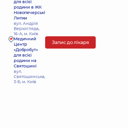
для всієї
родини в ЖК
Новопечерські
Липки
вул. Андрія
Верхогляда,
16-А, м. Київ
Медичний
Запис до лікаря
Центр
«Добробут»
для всієї
родини на
Святошині
вул.
Святошинська,
3-Б, м. Київ