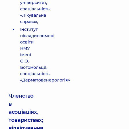
університет,
спеціальність
«Лікувальна
справа»;
Інститут
післядипломної
освіти
НМУ
імені
О.О.
Богомольця,
спеціальність
«Дерматовенерологія»
Членство
в
асоціаціях,
товариствах;
відвідування