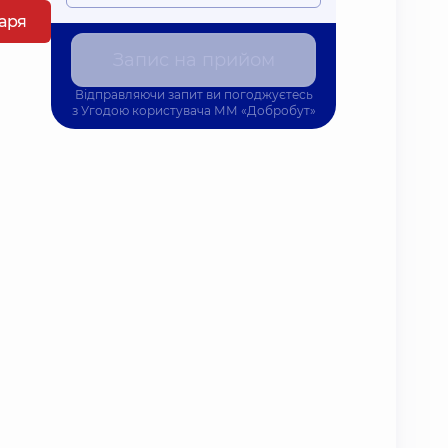
каря
Запис на прийом
Відправляючи запит ви погоджуєтесь
з
Угодою користувача
ММ «Добробут»