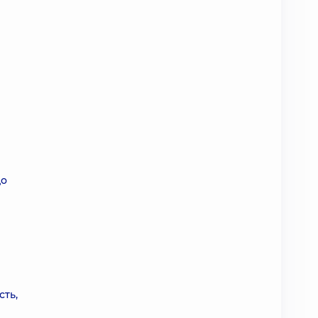
до
сть,