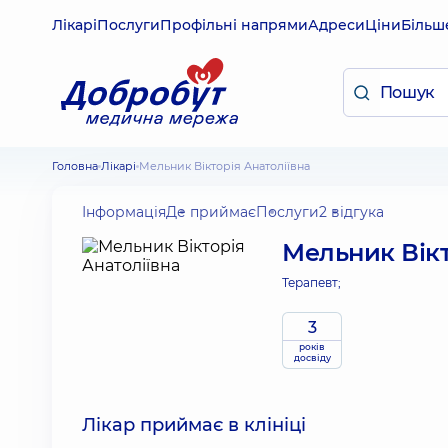
Лікарі
Послуги
Профільні напрями
Адреси
Ціни
Більш
Головна
Лікарі
Мельник Вікторія Анатоліївна
Інформація
Де приймає
Послуги
2 відгука
Мельник Вікт
Терапевт;
3
років
досвіду
Лікар приймає в клініці