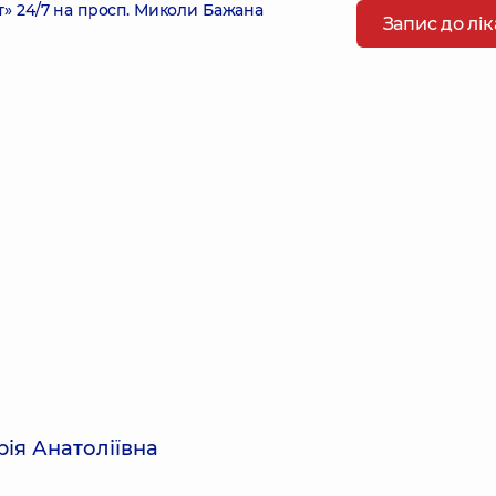
 24/7 на просп. Миколи Бажана
Запис до лі
рія Анатоліївна