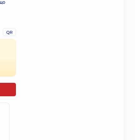
 що
QR