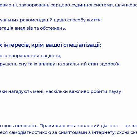
 пневмонії, захворювань серцево-судинної системи, шлунков
дуальних рекомендацій щодо способу життя;
тація аналізів та обстежень.
інтересів, крім вашої спеціалізації:
ного направлення пацієнта;
ушень сну та їх впливу на загальний стан здоров’я.
ки нагадують мені, наскільки важливо робити паузу і
о щось непокоїть. Правильно встановлений діагноз — це в
еся самодіагностикою за симптомами з інтернету: схожі ск