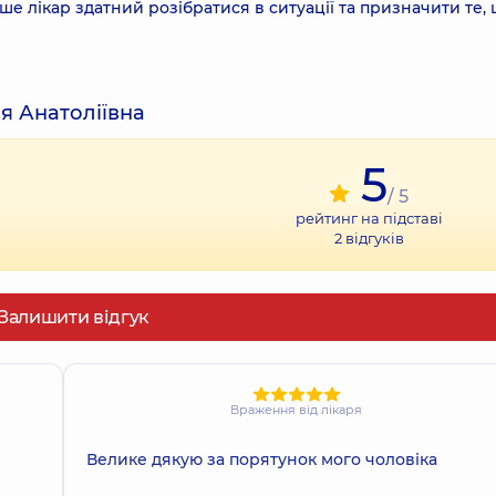
ше лікар здатний розібратися в ситуації та призначити те,
ія Анатоліївна
5
/ 5
рейтинг на підставі
2
відгуків
Залишити відгук
Враження від лікаря
Велике дякую за порятунок мого чоловіка