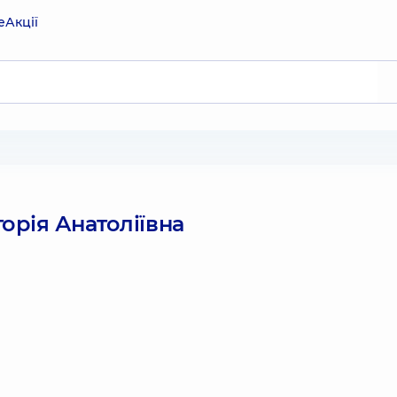
е
Акції
орія Анатоліївна