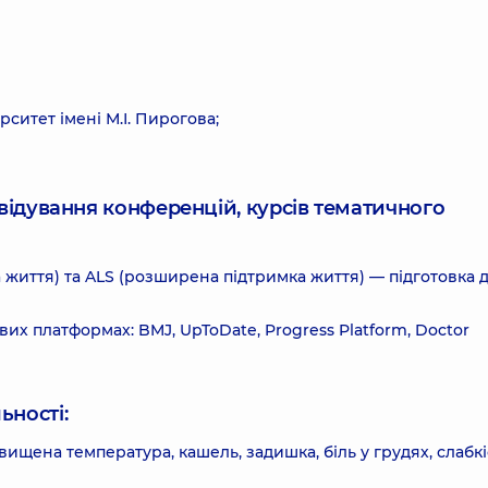
итет імені М.І. Пирогова;
ідвідування конференцій, курсів тематичного
 життя) та ALS (розширена підтримка життя) — підготовка 
их платформах: BMJ, UpToDate, Progress Platform, Doctor
ьності:
ищена температура, кашель, задишка, біль у грудях, слабкі