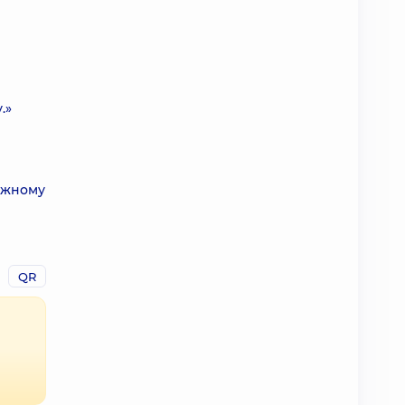
.»
кожному
QR