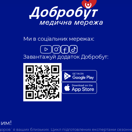
Ми в соціальних мережах:
Завантажуй додаток Добробут:
шим!
здоров`я ваших близьких. Цикл підготовлених експертами сезонн