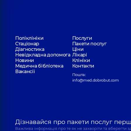
Поліклініки
Послуги
Стаціонар
Пакети послуг
Діагностика
Ціни
Невідкладна допомога
Лікарі
Новини
Клініки
Медична бібліотека
Контакти
Вакансії
Пошта:
info@med.dobrobut.com
Дізнавайся про пакети послуг пер
Важлива інформація про те як не захворіти та вберегти 