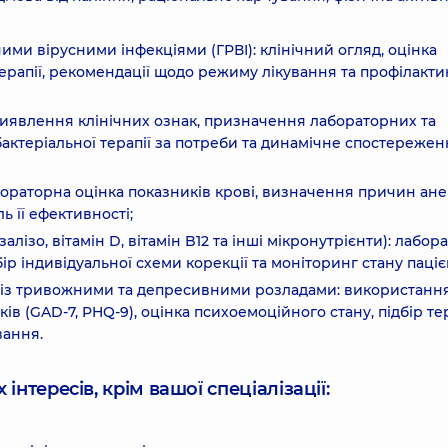
ими вірусними інфекціями (ГРВІ): клінічний огляд, оцінка
рапії, рекомендації щодо режиму лікування та профілакти
виявлення клінічних ознак, призначення лабораторних та
актеріальної терапії за потреби та динамічне спостережен
абораторна оцінка показників крові, визначення причин анем
ь її ефективності;
лізо, вітамін D, вітамін B12 та інші мікронутрієнти): лабор
бір індивідуальної схеми корекції та моніторинг стану паціє
ів із тривожними та депресивними розладами: використанн
 (GAD-7, PHQ-9), оцінка психоемоційного стану, підбір тер
вання.
інтересів, крім вашої спеціалізації: