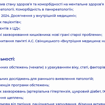
ив стану здоровʼя та коморбідності на ментальне здоровʼя
тології. Коморбідність в панкреатології»;
2024. Досягнення у внутрішній медицині»;
 пацієнтів»;
єнтів з ЦД»;
ьні захворювання кишківника: нові грані старої проблеми»;
читання пам'яті А.С. Свінцицького «Внутрішня медицина: на
ьності:
них обстежень (чекапи) з урахуванням віку, статі, факторі
ьних досліджень для раннього виявлення патологій;
рекція програми обстежень;
ахворювань (артеріальна гіпертензія, цукровий діабет, ІХ
ння щеплень;
мова від паління, раціональне харчування, фізична активні