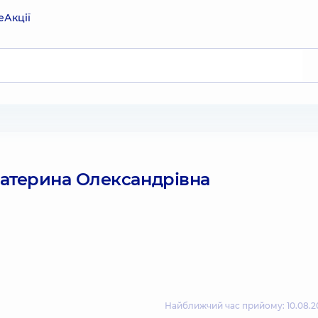
е
Акції
атерина Олександрівна
Найближчий час прийому: 10.08.20