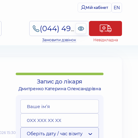
EN
Мій кабінет
(044) 495-2-888
Замовити дзвінок
Невідкладна
Запис до лікаря
Дмитренко Катерина Олександрівна
26 15:30
Оберіть дату / час візиту