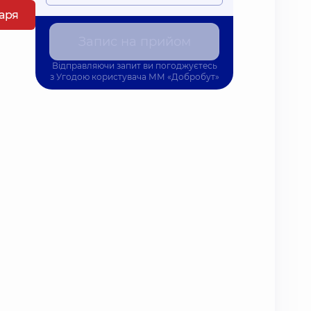
каря
Запис на прийом
Відправляючи запит ви погоджуєтесь
з
Угодою користувача
ММ «Добробут»