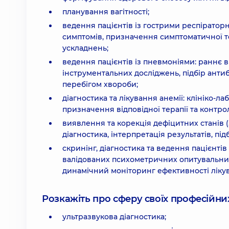
планування вагітності;
ведення пацієнтів із гострими респіраторн
симптомів, призначення симптоматичної те
ускладнень;
ведення пацієнтів із пневмоніями: раннє 
інструментальних досліджень, підбір антиб
перебігом хвороби;
діагностика та лікування анемії: клініко-л
призначення відповідної терапії та контрол
виявлення та корекція дефіцитних станів (за
діагностика, інтерпретація результатів, під
скринінг, діагностика та ведення пацієнт
валідованих психометричних опитувальників
динамічний моніторинг ефективності ліку
Розкажіть про сферу своїх професійних 
ультразвукова діагностика;