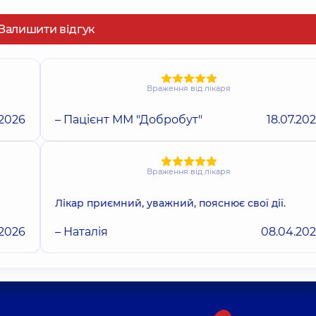
Залишити відгук
Враження від лікаря
.2026
– Пацієнт ММ "Добробут"
18.07.20
Враження від лікаря
Лікар приємний, уважний, пояснює свої дії.
.2026
– Наталія
08.04.20