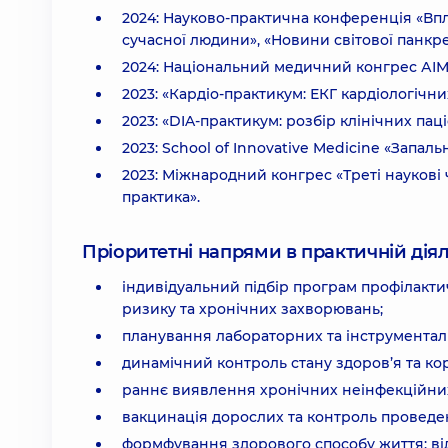
2024: Науково-практична конференція «Впл
сучасної людини», «Новини світової панкреа
2024: Національний медичний конгрес АІМ 
2023: «Кардіо-практикум: ЕКГ кардіологічних
2023: «DIA-практикум: розбір клінічних паці
2023: School of Innovative Medicine «Запал
2023: Міжнародний конгрес «Треті наукові 
практика».
Пріоритетні напрями в практичній діял
індивідуальний підбір програм профілактич
ризику та хронічних захворювань;
планування лабораторних та інструментал
динамічний контроль стану здоров’я та ко
раннє виявлення хронічних неінфекційних з
вакцинація дорослих та контроль проведе
формфування здорового способу життя: від