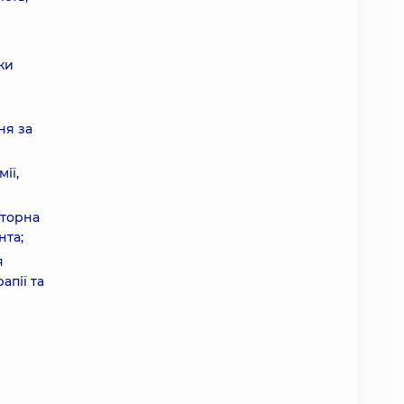
ки
ня за
ії,
аторна
нта;
я
апії та