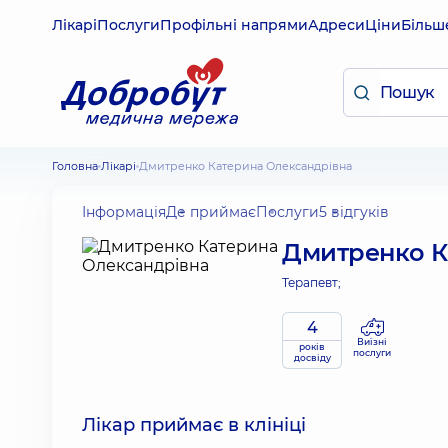
Лікарі
Послуги
Профільні напрями
Адреси
Ціни
Більш
Головна
Лікарі
Дмитренко Катерина Олександрівна
Інформація
Де приймає
Послуги
5 відгуків
Дмитренко К
Терапевт;
4
Виїзні
років
послуги
досвіду
Лікар приймає в клініці