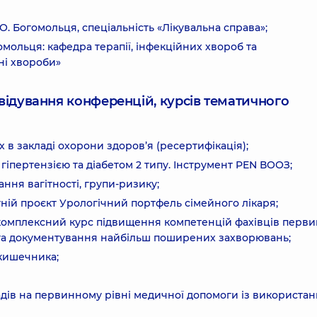
. Богомольця, спеціальність «Лікувальна справа»;
гомольця: кафедра терапії, інфекційних хвороб та
ні хвороби»
ідвідування конференцій, курсів тематичного
их в закладі охорони здоров’я (ресертифікація);
 гіпертензією та діабетом 2 типу. Інструмент PEN ВООЗ;
ння вагітності, групи-ризику;
ній проєкт Урологічний портфель сімейного лікаря;
 комплексний курс підвищення компетенцій фахівців перви
та документування найбільш поширених захворювань;
кишечника;
дів на первинному рівні медичної допомоги із використа