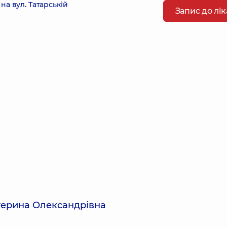
а вул. Татарській
Запис до лі
терина Олександрівна