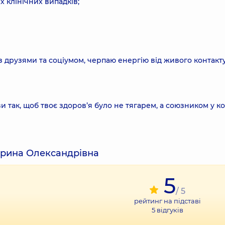
 клінічних випадків;
 друзями та соціумом, черпаю енергію від живого контакту
иви так, щоб твоє здоров’я було не тягарем, а союзником у 
ерина Олександрівна
5
/ 5
рейтинг на підставі
5
відгуків