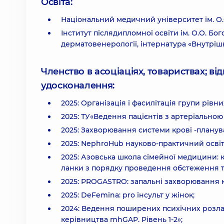
Освіта:
Національний медичний університет ім. О.О
Інститут післядипломної освіти ім. О.О. Бо
дерматовенерології, інтернатура «Внутріш
Членство в асоціаціях, товариствах; в
удосконалення:
2025: Організація і фасилітація групи рівн
2025: ТУ«Ведення пацієнтів з артеріальною
2025: Захворювання системи крові -планува
2025: NephroHub науково-практичний освіт
2025: Азовська школа сімейної медицини:
ланки з порядку проведення обстеження 
2025: PROGASTRO: запальні захворювання 
2025: DeFemina: pro інсульт у жінок;
2024: Ведення поширених психічних розла
керівництва mhGAP. Рівень 1-2»;