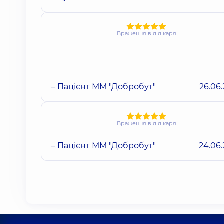
Враження від лікаря
– Пацієнт ММ "Добробут"
26.06
Враження від лікаря
– Пацієнт ММ "Добробут"
24.06