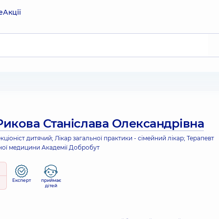
е
Акції
Рикова Станіслава Олександрівна
екціоніст дитячий; Лікар загальної практики - сімейний лікар; Терапевт
ної медицини Академії Добробут
Експерт
приймає
дітей