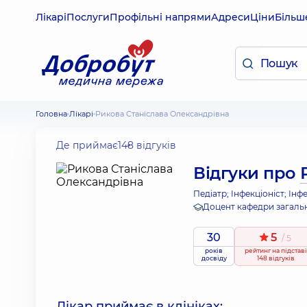
Лікарі
Послуги
Профільні напрями
Адреси
Ціни
Більш
Головна
Лікарі
Рикова Станіслава Олександрівна
Де приймає
148 відгуків
Відгуки про
Педіатр; Інфекціоніст; Інф
Доцент кафедри загаль
30
5
/ 5
років
рейтинг
на підставі
досвіду
148 відгуків
Лікар приймає в клініках: