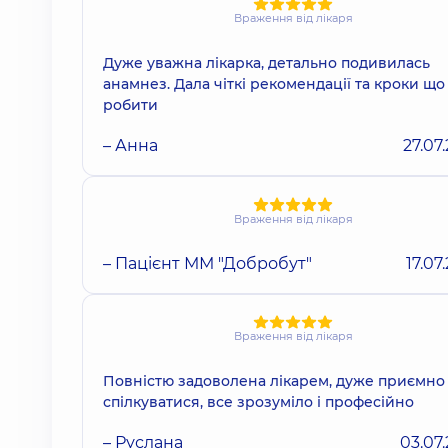
Враження від лікаря
Дуже уважна лікарка, детально подивилась
анамнез. Дала чіткі рекомендації та кроки що
робити
– Анна
27.07
Враження від лікаря
– Пацієнт ММ "Добробут"
17.07
Враження від лікаря
Повністю задоволена лікарем, дуже приємно
спілкуватися, все зрозуміло і професійно
– Руслана
03.07