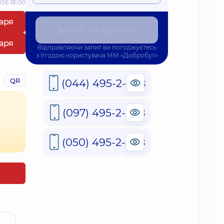
26 18:00
каря
Запис на прийом
каря
Відправляючи запит ви погоджуєтесь
з
Угодою користувача
ММ «Добробут»
QR
(044) 495-2-888
(097) 495-2-888
(050) 495-2-888