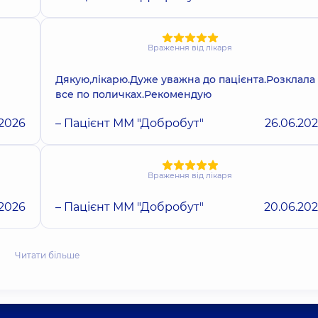
Враження від лікаря
Дякую,лікарю.Дуже уважна до пацієнта.Розклала
все по поличках.Рекомендую
.2026
– Пацієнт ММ "Добробут"
26.06.20
Враження від лікаря
.2026
– Пацієнт ММ "Добробут"
20.06.20
Читати більше