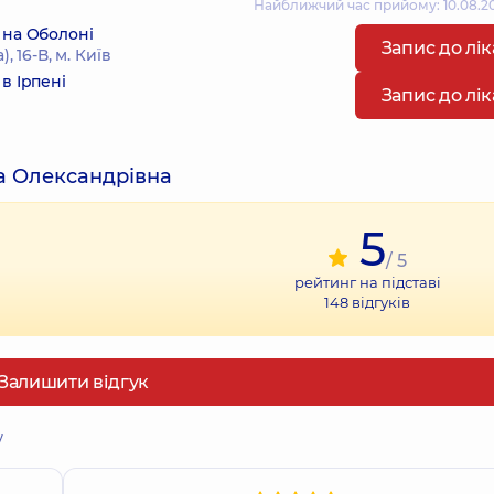
Найближчий час прийому: 10.08.20
 на Оболоні
Запис до лі
 16-В, м. Київ
в Ірпені
Запис до лі
а Олександрівна
5
/ 5
рейтинг на підставі
148
відгуків
Залишити відгук
у