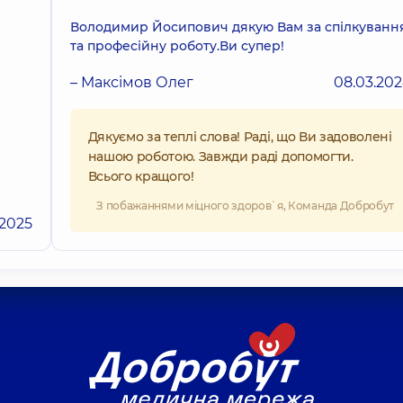
Володимир Йосипович дякую Вам за спілкуванн
та професійну роботу.Ви супер!
– Максімов Олег
08.03.20
Дякуємо за теплі слова! Раді, що Ви задоволені
нашою роботою. Завжди раді допомогти.
Всього кращого!
З побажаннями міцного здоров`я, Команда Добробут
.2025