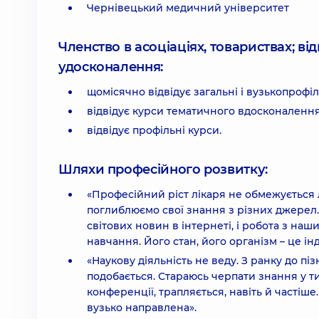
Чернівецький медичний університет
Членство в асоціаціях, товариствах; в
удосконалення:
щомісячно відвідує загальні і вузькопрофіл
відвідує курси тематичного вдосконалення
відвідує профільні курси.
Шляхи професійного розвитку:
«Професійний ріст лікаря не обмежується
поглиблюємо свої знання з різних джерел. 
світових новин в інтернеті, і робота з на
навчання. Його стан, його організм – це ін
«Наукову діяльність не веду. З ранку до пі
подобається. Стараюсь черпати знання у т
конференції, трапляється, навіть й частіш
вузько направлена».