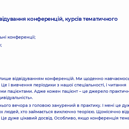
ідвідування конференцій, курсів тематичного
ьні конференції;
;
 лише відвідуванням конференцій. Ми щоденно навчаємось
Це і вивчення періодики з нашої спеціальності, і читання
шими пацієнтами. Адже кожен пацієнт – це джерело практич
дивідуальність».
знього вечора з головою занурений в практику. І мені це ду
их людей, хто займається виключно теорією. Щомісячно від
е. Це дуже цікавий досвід. Особливо, якщо конференція тем