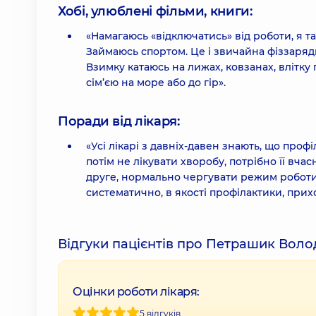
Хобі, улюблені фільми, книги:
«Намагаюсь «відключатись» від роботи, я т
Займаюсь спортом. Це і звичайна фіззарядка
Взимку катаюсь на лижах, ковзанах, влітк
сім’єю на море або до гір».
Поради від лікаря:
«Усі лікарі з давніх-давен знають, що проф
потім не лікувати хворобу, потрібно її вча
друге, нормально чергувати режим роботи 
систематично, в якості профілактики, прихо
Відгуки пацієнтів про Петрашик Вол
Оцінки роботи лікаря:
5 відгуків