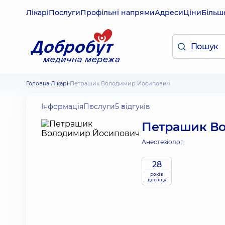
Лікарі
Послуги
Профільні напрями
Адреси
Ціни
Більш
Головна
Лікарі
Петрашик Володимир Йосипович
Інформація
Послуги
5 відгуків
Петрашик В
Анестезіолог;
28
років
досвіду