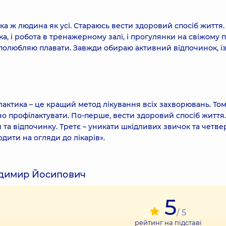
ака ж людина як усі. Стараюсь вести здоровий спосіб життя.
, і робота в тренажерному залі, і прогулянки на свіжому по
у полюбляю плавати. Завжди обираю активний відпочинок, їз
ілактика – це кращий метод лікування всіх захворювань. Том
сно профілактувати. По-перше, вести здоровий спосіб життя.
та відпочинку. Третє – уникати шкідливих звичок та четве
дити на огляди до лікарів».
одимир Йосипович
5
/ 5
рейтинг на підставі