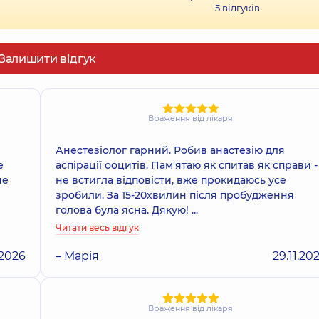
5
відгуків
Залишити відгук
Враження від лікаря
Анестезіолог гарний. Робив анастезію для
е
аспірації ооцитів. Пам'ятаю як спитав як справи -
не
не встигла відповісти, вже прокидаюсь усе
зробили. За 15-20хвилин після пробудження
голова була ясна. Дякую! ...
Читати весь відгук
.2026
– Марія
29.11.20
Враження від лікаря