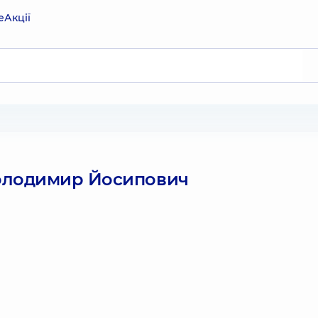
е
Акції
олодимир Йосипович