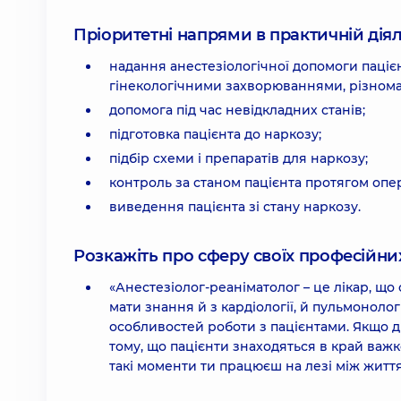
Пріоритетні напрями в практичній діял
надання анестезіологічної допомоги паці
гінекологічними захворюваннями, різном
допомога під час невідкладних станів;
підготовка пацієнта до наркозу;
підбір схеми і препаратів для наркозу;
контроль за станом пацієнта протягом опер
виведення пацієнта зі стану наркозу.
Розкажіть про сферу своїх професійних 
«Анестезіолог-реаніматолог – це лікар, що 
мати знання й з кардіології, й пульмонології
особливостей роботи з пацієнтами. Якщо ди
тому, що пацієнти знаходяться в край важком
такі моменти ти працюєш на лезі між житт