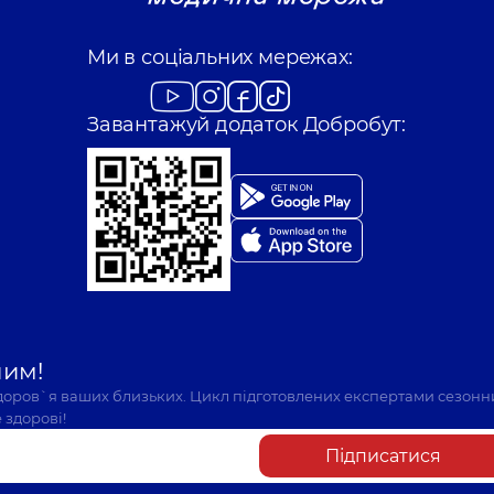
Ми в соціальних мережах:
Завантажуй додаток Добробут:
шим!
здоров`я ваших близьких. Цикл підготовлених експертами сезонн
 здорові!
Підписатися