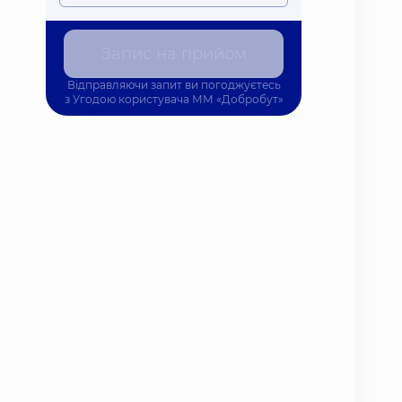
Запис на прийом
Відправляючи запит ви погоджуєтесь
з
Угодою користувача
ММ «Добробут»