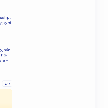
вітрі.
джу зі
у, аби
 По-
рте –
QR