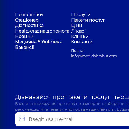
Поліклініки
Послуги
Стаціонар
Пакети послуг
Діагностика
Ціни
Невідкладна допомога
Лікарі
Новини
Клініки
Медична бібліотека
Контакти
Вакансії
Пошта:
info@med.dobrobut.com
Дізнавайся про пакети послуг пер
Важлива інформація про те як не захворіти та вберегти 
рекомендацій та тематичних порад наших лікарів… Будьте