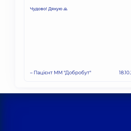
Чудово! Дякую 🙏
– Пацієнт ММ "Добробут"
18.10