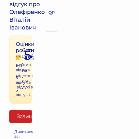
відгук про
Олефіренко
QR
Віталій
Іванович
Оцінки
5
роботи
/
лікаря:
5
рейтинг
343
відгука
на
підставі
5
359
відгуків
відгуків
3
відгука
Залишити відгук
Дивитися
всі