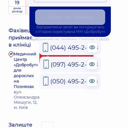
19
5
/ 5
років
рейтинг
на підставі
досвіду
359 відгуків
Запис на прийом
Відправляючи запит ви погоджуєтесь
Фахівець
з
Угодою користувача
ММ «Добробут»
приймає
Найближчий час прийому: Сьогодні о 08:00
в клініці
(044) 495-2-888
Медичний
Запис до фахівця
Центр
(097) 495-2-888
«Добробут»
для
дорослих
(050) 495-2-888
на
Позняках
вул.
Олександра
Мишуги, 12,
м. Київ
Залиште