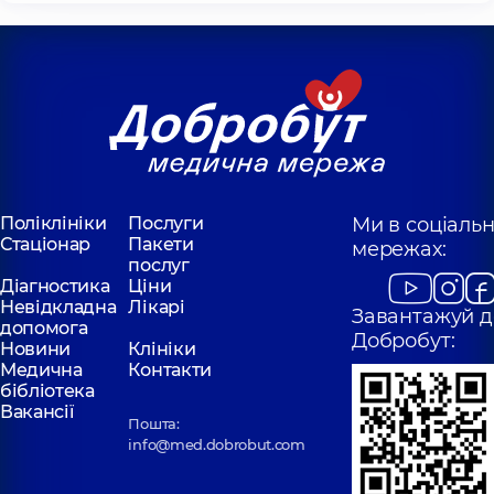
Поліклініки
Послуги
Ми в соціаль
Стаціонар
Пакети
мережах:
послуг
Діагностика
Ціни
Невідкладна
Лікарі
Завантажуй д
допомога
Добробут:
Новини
Клініки
Медична
Контакти
бібліотека
Вакансії
Пошта:
info@med.dobrobut.com