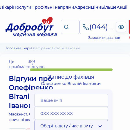
Лікарі
Послуги
Профільні напрями
Адреси
Ціни
Більше
Акції
(044) 495-2-888
Замовити дзвінок
Головна
Лікарі
Олефіренко Віталій Іванович
Де
359
приймає
відгуків
Запис до фахівця
Відгуки про
Олефіренко Віталій Іванович
Олефіренко
Віталій
Іванович
Масажист; Фахівець з
фізичної реабілітації
Оберіть дату / час візиту