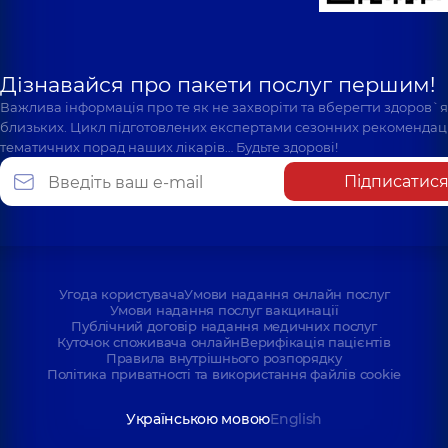
Дізнавайся про пакети послуг першим!
Важлива інформація про те як не захворіти та вберегти здоров`
близьких. Цикл підготовлених експертами сезонних рекомендаці
тематичних порад наших лікарів… Будьте здорові!
Підписатис
Угода користувача
Умови надання онлайн послуг
Умови надання послуг вакцинації
Публічний договір надання медичних послуг
Куточок споживача онлайн
Верифікація пацієнтів
Правила внутрішнього розпорядку
Політика приватності та використання файлів cookie
Українською мовою
English