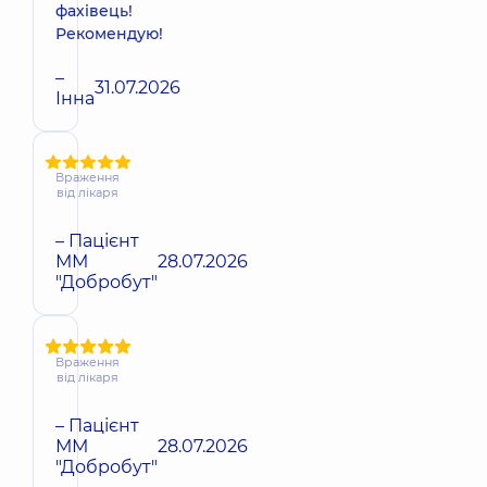
фахівець!
Рекомендую!
–
31.07.2026
Інна
Враження
від лікаря
– Пацієнт
ММ
28.07.2026
"Добробут"
Враження
від лікаря
– Пацієнт
ММ
28.07.2026
"Добробут"