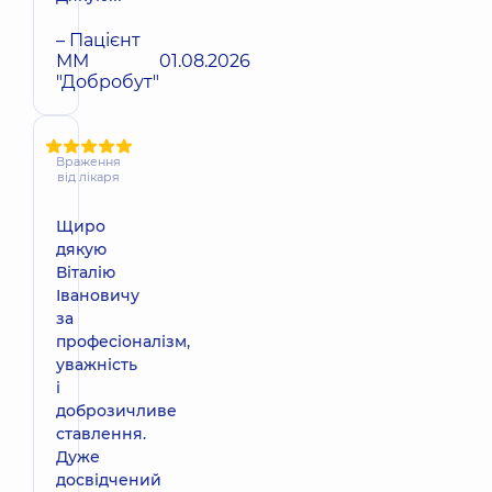
– Пацієнт
ММ
01.08.2026
"Добробут"
Враження
від лікаря
Щиро
дякую
Віталію
Івановичу
за
професіоналізм,
уважність
і
доброзичливе
ставлення.
Дуже
досвідчений