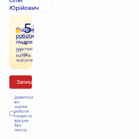
Олег
Юрійович
5
/
Оцінки
5
роботи
рейтинг
лікаря:
на
підставі
137
138
відгуків
відгуків
Залишити відгук
Дивитися
всі
оцінки
роботи
лікаря та
відгуки
без
тексту