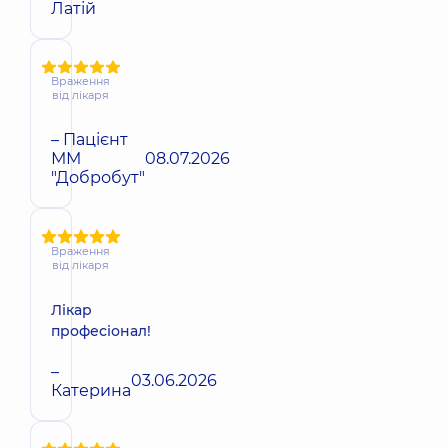
Латій
Враження
від лікаря
– Пацієнт
ММ
08.07.2026
"Добробут"
Враження
від лікаря
Лікар
професіонал!
–
03.06.2026
Катерина