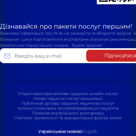
Дізнавайся про пакети послуг першим!
Важлива інформація про те як не захворіти та вберегти здоров`
близьких. Цикл підготовлених експертами сезонних рекомендаці
тематичних порад наших лікарів… Будьте здорові!
Підписатис
Угода користувача
Умови надання онлайн послуг
Умови надання послуг вакцинації
Публічний договір надання медичних послуг
Куточок споживача онлайн
Верифікація пацієнтів
Правила внутрішнього розпорядку
Політика приватності та використання файлів cookie
Українською мовою
English