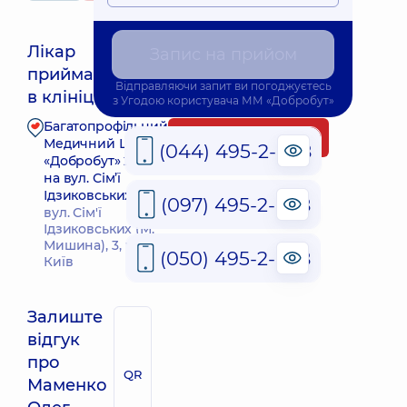
Лікар
Запис на прийом
приймає
Найближчий час прийому: 12.08.2026 16:00
Відправляючи запит ви погоджуєтесь
в клініці
з
Угодою користувача
ММ «Добробут»
Багатопрофільний
Запис до лікаря
Медичний Центр
(044) 495-2-888
«Добробут» 24/7
на вул. Сім’ї
Ідзиковських
(097) 495-2-888
вул. Сім'ї
Ідзиковських (М.
Мишина), 3, м.
(050) 495-2-888
Київ
Залиште
відгук
про
QR
Маменко