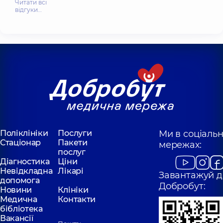
Читати всі
відгуки…
Поліклініки
Послуги
Ми в соціаль
Стаціонар
Пакети
мережах:
послуг
Діагностика
Ціни
Невідкладна
Лікарі
Завантажуй д
допомога
Добробут:
Новини
Клініки
Медична
Контакти
бібліотека
Вакансії