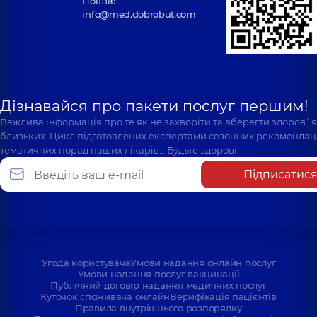
Пошта:
info@med.dobrobut.com
Дізнавайся про пакети послуг першим!
Важлива інформація про те як не захворіти та вберегти здоров`
близьких. Цикл підготовлених експертами сезонних рекомендаці
тематичних порад наших лікарів… Будьте здорові!
Підписатис
Угода користувача
Умови надання онлайн послуг
Умови надання послуг вакцинації
Публічний договір надання медичних послуг
Куточок споживача онлайн
Верифікація пацієнтів
Правила внутрішнього розпорядку