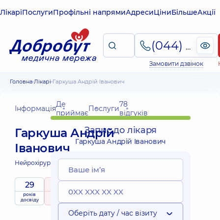
Лікарі
Послуги
Профільні напрями
Адреси
Ціни
Більше
Акції
(044) 495-2-888
Замовити дзвінок
Головна
Лікарі
Гаркуша Андрій Іванович
Де
78
Інформація
Послуги
приймає
відгуків
Запис до лікаря
Гаркуша Андрій
Гаркуша Андрій Іванович
Іванович
Нейрохірург;
Нейрохірург дитячий;
29
4.7
/ 5
років
рейтинг
на підставі
Експерт
приймає
досвіду
78 відгуків
дітей
Оберіть дату / час візиту