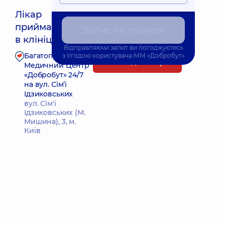
Лікар
приймає
Запис на прийом
Найближчий час прийому: 16.08.2026 10:30
в клініці
Відправляючи запит ви погоджуєтесь
Багатопрофільний
з
Угодою користувача
ММ «Добробут»
Запис до лікаря
Медичний Центр
«Добробут» 24/7
на вул. Сім’ї
Ідзиковських
вул. Сім'ї
Ідзиковських (М.
Мишина), 3, м.
Київ