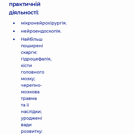
практичній
діяльності:
мікронейрохірургія.
нейроендоскопія.
Найбільш
поширені
скарги:
гідроцефалія,
кісти
головного
мозку;
черепно-
мозкова
травма
та її
наслідки;
уроджені
вади
розвитку: