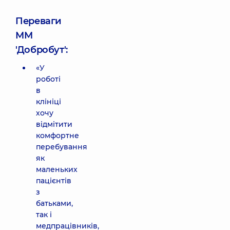
Переваги
ММ
'Добробут':
«У
роботі
в
клініці
хочу
відмітити
комфортне
перебування
як
маленьких
пацієнтів
з
батьками,
так і
медпрацівників,