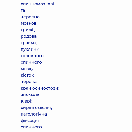
спинномозкові
та
черепно-
мозкові
грижі.;
родова
травма;
пухлини
головного,
спинного
мозку,
кісток
черепа;
краніосиностози;
аномалія
Кіарі;
сирінгомієлія;
патологічна
фіксація
спинного