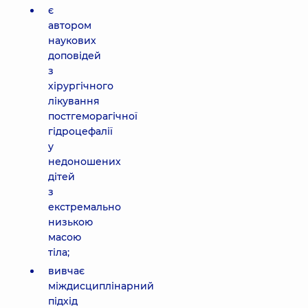
є
автором
наукових
доповідей
з
хірургічного
лікування
постгеморагічної
гідроцефалії
у
недоношених
дітей
з
екстремально
низькою
масою
тіла;
вивчає
міждисциплінарний
підхід