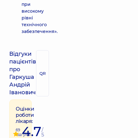
при
високому
рівні
технічного
забезпечення».
Відгуки
пацієнтів
про
QR
Гаркуша
Андрій
Іванович
Оцінки
роботи
лікаря:
4.7
/
69
5
відгуків