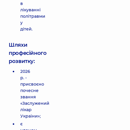
в
лікуванні
політравми
у
дітей.
Шляхи
професійного
розвитку:
2026
р. -
присвоєно
почесне
звання
«Заслужений
лікар
України»;
є