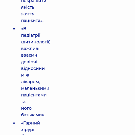
покращити
якість
життя
пацієнта».
«В
педіатрії
(дитинології)
важливі
взаємні
довірчі
відносини
між
лікарем,
маленькими
пацієнтами
та
його
батьками».
«Гарний
хірург