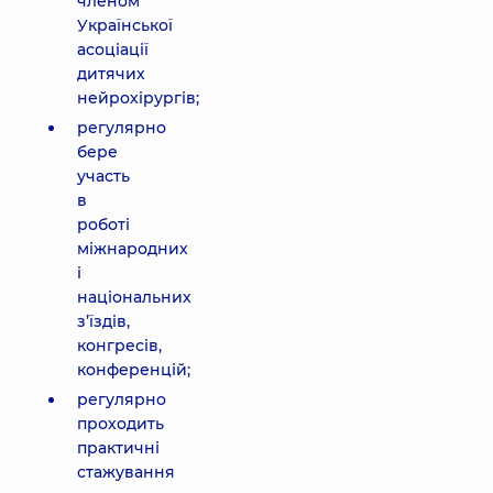
членом
Української
асоціації
дитячих
нейрохірургів;
регулярно
бере
участь
в
роботі
міжнародних
і
національних
з’їздів,
конгресів,
конференцій;
регулярно
проходить
практичні
стажування