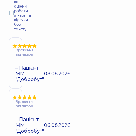
всі
оцінки
роботи
лікаря та
відгуки
без
тексту
Враження
від лікаря
– Пацієнт
ММ
08.08.2026
"Добробут"
Враження
від лікаря
– Пацієнт
ММ
06.08.2026
"Добробут"