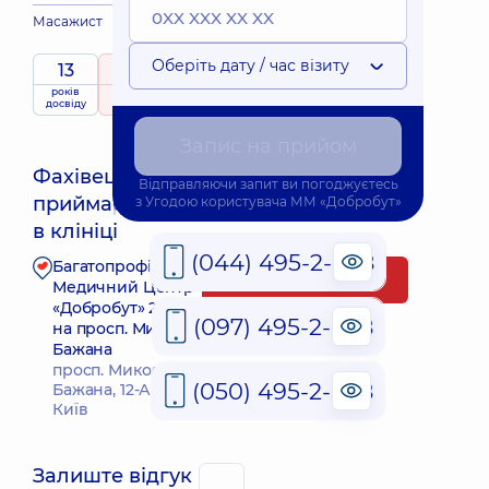
Масажист
Оберіть дату / час візиту
13
5
/ 5
років
рейтинг
на підставі
досвіду
368 відгуків
Запис на прийом
Фахівець
Відправляючи запит ви погоджуєтесь
приймає
з
Угодою користувача
ММ «Добробут»
Найближчий час прийому: Сьогодні о 14:15
в клініці
(044) 495-2-888
Багатопрофільний
Запис до фахівця
Медичний Центр
«Добробут» 24/7
(097) 495-2-888
на просп. Миколи
Бажана
просп. Миколи
(050) 495-2-888
Бажана, 12-А, м.
Київ
Залиште відгук