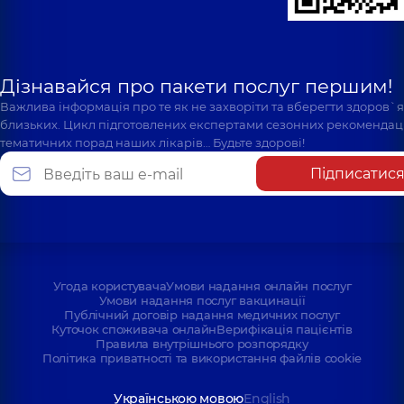
Дізнавайся про пакети послуг першим!
Важлива інформація про те як не захворіти та вберегти здоров`
близьких. Цикл підготовлених експертами сезонних рекомендаці
тематичних порад наших лікарів… Будьте здорові!
Підписатис
Угода користувача
Умови надання онлайн послуг
Умови надання послуг вакцинації
Публічний договір надання медичних послуг
Куточок споживача онлайн
Верифікація пацієнтів
Правила внутрішнього розпорядку
Політика приватності та використання файлів cookie
Українською мовою
English