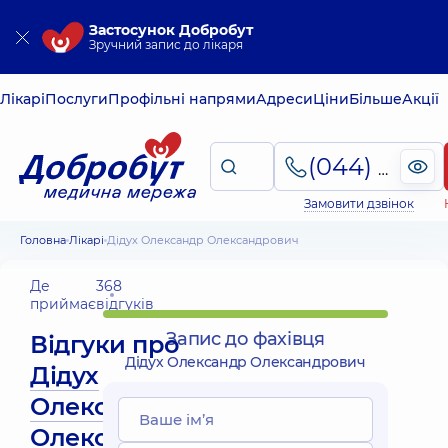
Застосунок Добробут
Зручний запис до лікаря
Лікарі
Послуги
Профільні напрями
Адреси
Ціни
Більше
Акції
(044) 495-2-888
Замовити дзвінок
Головна
Лікарі
Дідух Олександр Олександрович
Де
368
приймає
відгуків
Запис до фахівця
Відгуки про
Дідух Олександр Олександрович
Дідух
Олександр
Олександрович