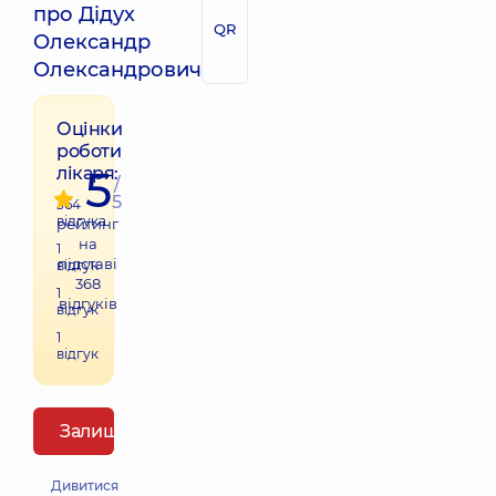
про Дідух
QR
Олександр
Олександрович
Оцінки
роботи
5
лікаря:
/
5
364
відгука
рейтинг
на
1
підставі
відгук
368
1
відгуків
відгук
1
відгук
Залишити відгук
Дивитися