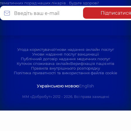
тематичних порад наших лікарів… Будьте здорові!
Підписатис
Угода користувача
Умови надання онлайн послуг
Умови надання послуг вакцинації
Публічний договір надання медичних послуг
Куточок споживача онлайн
Верифікація пацієнтів
Правила внутрішнього розпорядку
Політика приватності та використання файлів cookie
Українською мовою
English
ММ «Добробут» 2012 - 2026. Всі права захищені