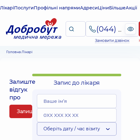
Лікарі
Послуги
Профільні напрями
Адреси
Ціни
Більше
Акції
(044) 495-2-888
Замовити дзвінок
Головна
Лікарі
Залиште
Запис до лікаря
відгук
про
Залишити відгук
Оберіть дату / час візиту