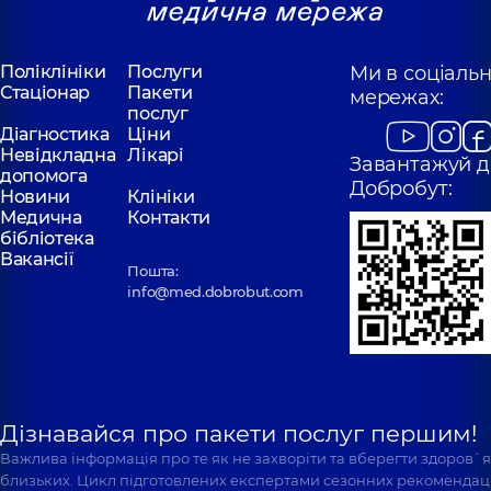
Поліклініки
Послуги
Ми в соціаль
Стаціонар
Пакети
мережах:
послуг
Діагностика
Ціни
Невідкладна
Лікарі
Завантажуй д
допомога
Добробут:
Новини
Клініки
Медична
Контакти
бібліотека
Вакансії
Пошта:
info@med.dobrobut.com
Дізнавайся про пакети послуг першим!
Важлива інформація про те як не захворіти та вберегти здоров`
близьких. Цикл підготовлених експертами сезонних рекомендаці