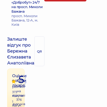
«Добробут» 24/7
на просп. Миколи
Бажана
просп. Миколи
Бажана, 12-А, м.
Київ
Залиште
відгук про
Бережна
QR
Єлизавета
Анатоліївна
5
Оцінки
/
роботи
5
лікаря:
рейтинг
на
373
підставі
відгука
376
1
відгуків
відгук