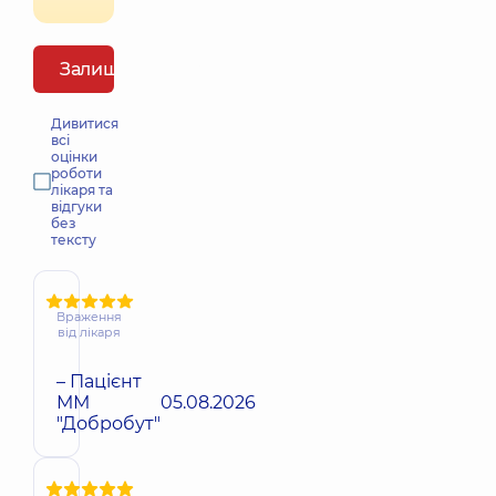
Залишити відгук
Дивитися
всі
оцінки
роботи
лікаря та
відгуки
без
тексту
Враження
від лікаря
– Пацієнт
ММ
05.08.2026
"Добробут"