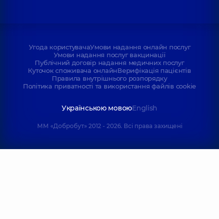
Угода користувача
Умови надання онлайн послуг
Умови надання послуг вакцинації
Публічний договір надання медичних послуг
Куточок споживача онлайн
Верифікація пацієнтів
Правила внутрішнього розпорядку
Політика приватності та використання файлів cookie
Українською мовою
English
ММ «Добробут» 2012 - 2026. Всі права захищені