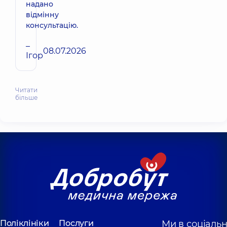
надано
відмінну
консультацію.
–
08.07.2026
Ігор
Читати
більше
Поліклініки
Послуги
Ми в соціаль