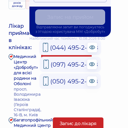
років
рейтинг
на підставі
приймає
досвіду
376 відгуків
дітей
Запис на прийом
Лікар
Відправляючи запит ви погоджуєтесь
з
Угодою користувача
ММ «Добробут»
приймає
Найближчий час прийому: 10.08.2026 8:00
в
(044) 495-2-888
клініках:
Медичний
Запис до лікаря
Центр
(097) 495-2-888
«Добробут»
для всієї
родини на
(050) 495-2-888
Оболоні
просп.
Володимира
Івасюка
(Героїв
Сталінграда),
16-В, м. Київ
Багатопрофільний
Запис до лікаря
Медичний Центр