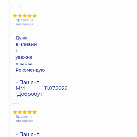
Враження
від лікаря
Дуже
вічливий
і
уважна
лікарка!
Рекомендую
– Пацієнт
ММ
11.07.2026
"Добробут"
Враження
від лікаря
– Пацієнт