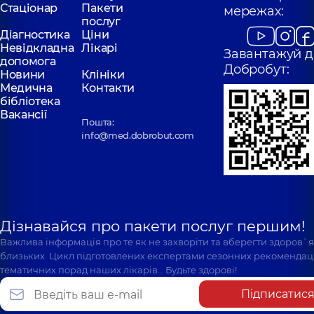
Стаціонар
Пакети
мережах:
послуг
Діагностика
Ціни
Невідкладна
Лікарі
Завантажуй д
допомога
Добробут:
Новини
Клініки
Медична
Контакти
бібліотека
Вакансії
Пошта:
info@med.dobrobut.com
Дізнавайся про пакети послуг першим!
Важлива інформація про те як не захворіти та вберегти здоров`
близьких. Цикл підготовлених експертами сезонних рекомендаці
тематичних порад наших лікарів… Будьте здорові!
Підписатис