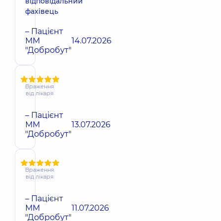
відповідальний
фахівець
– Пацієнт
ММ
14.07.2026
"Добробут"
Враження
від лікаря
– Пацієнт
ММ
13.07.2026
"Добробут"
Враження
від лікаря
– Пацієнт
ММ
11.07.2026
"Добробут"