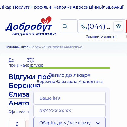
Лікарі
Послуги
Профільні напрями
Адреси
Ціни
Більше
Акції
(044) 495-2-888
Замовити дзвінок
Головна
Лікарі
Бережна Єлизавета Анатоліївна
Де
376
приймає
відгуків
Запис до лікаря
Відгуки про
Бережна Єлизавета Анатоліївна
Бережна
Єлизавета
Анатоліївна
Офтальмолог; Офтальмолог дитячий
Оберіть дату / час візиту
6
5
/ 5