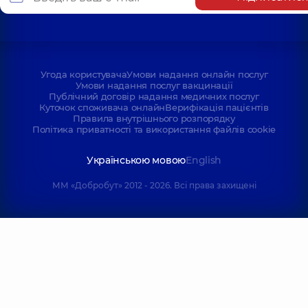
Угода користувача
Умови надання онлайн послуг
Умови надання послуг вакцинації
Публічний договір надання медичних послуг
Куточок споживача онлайн
Верифікація пацієнтів
Правила внутрішнього розпорядку
Політика приватності та використання файлів cookie
Українською мовою
English
ММ «Добробут» 2012 - 2026. Всі права захищені