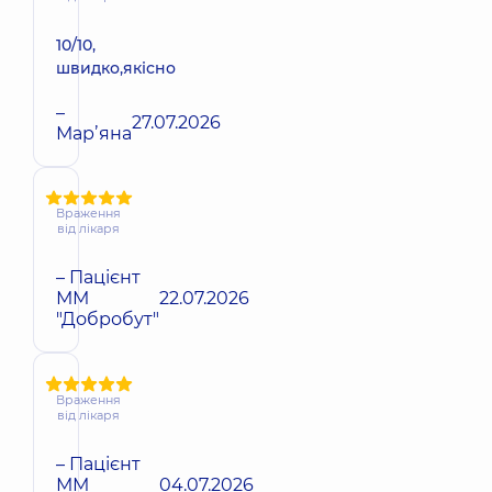
10/10,
швидко,якісно
–
27.07.2026
Марʼяна
Враження
від лікаря
– Пацієнт
ММ
22.07.2026
"Добробут"
Враження
від лікаря
– Пацієнт
ММ
04.07.2026