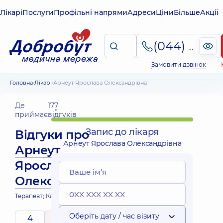
Лікарі
Послуги
Профільні напрями
Адреси
Ціни
Більше
Акції
(044) 495-2-888
Замовити дзвінок
Головна
Лікарі
Арнеут Ярослава Олександрівна
Де
177
приймає
відгуків
Запис до лікаря
Відгуки про
Арнеут Ярослава Олександрівна
Арнеут
Ярослава
Олександрівна
Терапевт; Кардіолог
Оберіть дату / час візиту
4
5
/ 5