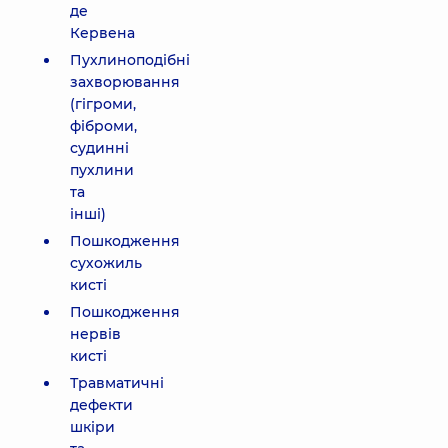
де
Кервена
Пухлиноподібні
захворювання
(гігроми,
фіброми,
судинні
пухлини
та
інші)
Пошкодження
сухожиль
кисті
Пошкодження
нервів
кисті
Травматичні
дефекти
шкіри