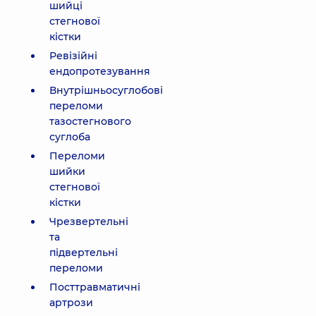
шийці
стегнової
кістки
Ревізійні
ендопротезування
Внутрішньосуглобові
переломи
тазостегнового
суглоба
Переломи
шийки
стегнової
кістки
Чрезвертельні
та
підвертельні
переломи
Посттравматичні
артрози