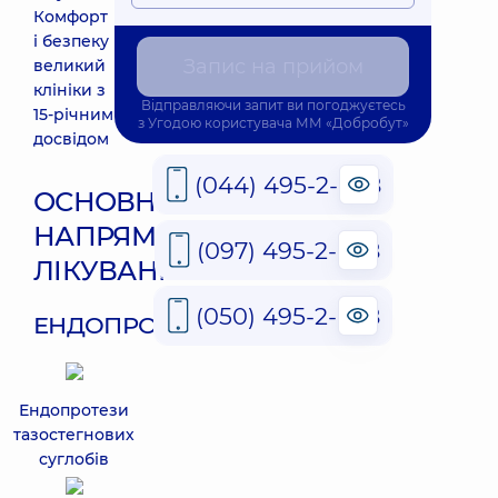
Комфорт
і безпеку
Запис на прийом
великий
клініки з
Відправляючи запит ви погоджуєтесь
15-річним
з
Угодою користувача
ММ «Добробут»
досвідом
(044) 495-2-888
ОСНОВНІ
НАПРЯМКИ
(097) 495-2-888
ЛІКУВАННЯ:
(050) 495-2-888
ЕНДОПРОТЕЗУВАННЯ:
Ендопротези
тазостегнових
суглобів