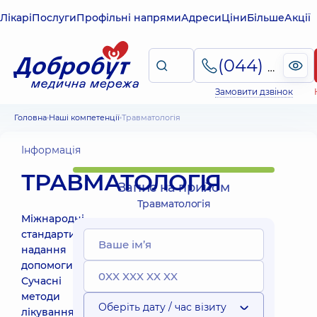
Лікарі
Послуги
Профільні напрями
Адреси
Ціни
Більше
Акції
(044) 495-2-888
Замовити дзвінок
Головна
Наші компетенції
Травматологія
Інформація
ТРАВМАТОЛОГІЯ
Запис на прийом
Травматологія
Міжнародні
стандарти
надання
допомоги.
Сучасні
методи
Оберіть дату / час візиту
лікування.