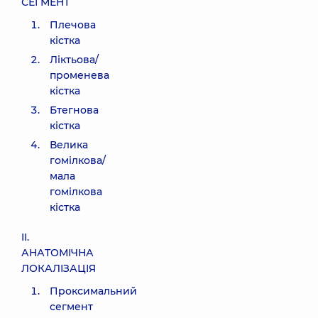
СЕГМЕНТ
Плечова
кістка
Ліктьова/
променева
кістка
Бтегнова
кістка
Велика
гомілкова/
мала
гомілкова
кістка
II.
АНАТОМІЧНА
ЛОКАЛІЗАЦІЯ
Проксимальний
сегмент