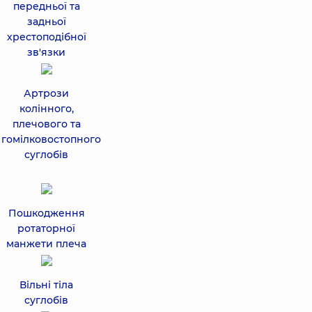
передньої та
задньої
хрестоподібної
зв'язки
Артрози
колінного,
плечового та
гомілковостопного
суглобів
Пошкодження
ротаторної
манжети плеча
Вільні тіла
суглобів