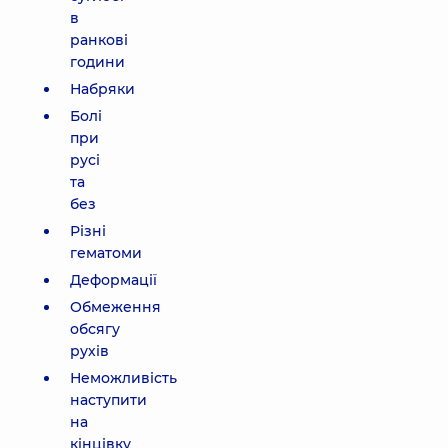
в
ранкові
години
Набряки
Болі
при
русі
та
без
Різні
гематоми
Деформації
Обмеження
обсягу
рухів
Неможливість
наступити
на
кінцівку