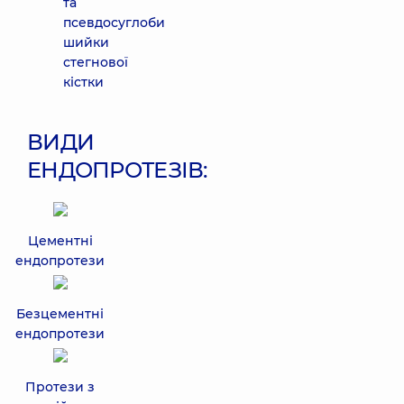
та
псевдосуглоби
шийки
стегнової
кістки
ВИДИ
ЕНДОПРОТЕЗІВ:
Цементні
ендопротези
Безцементні
ендопротези
Протези з