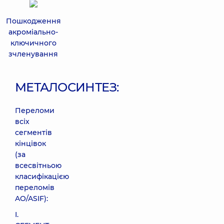
Пошкодження
акроміально-
ключичного
зчленування
МЕТАЛОСИНТЕЗ:
Переломи
всіх
сегментів
кінцівок
(за
всесвітньою
класифікацією
переломів
AO/ASIF):
I.