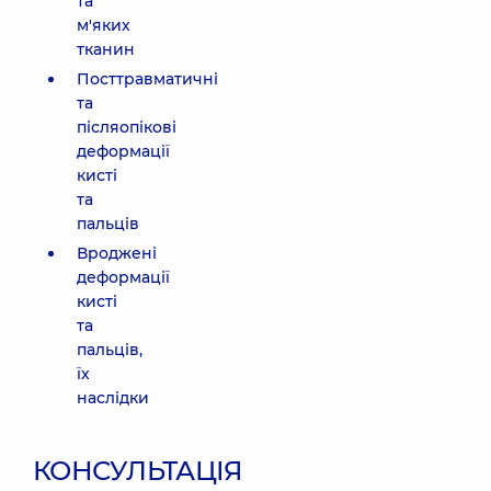
та
м'яких
тканин
Посттравматичні
та
післяопікові
деформації
кисті
та
пальців
Вроджені
деформації
кисті
та
пальців,
їх
наслідки
КОНСУЛЬТАЦІЯ