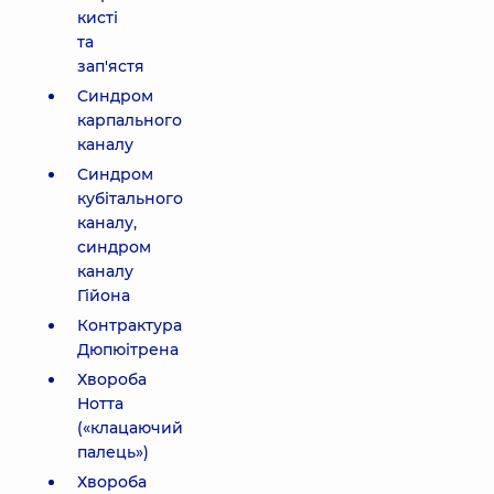
кисті
та
зап'ястя
Синдром
карпального
каналу
Синдром
кубітального
каналу,
синдром
каналу
Гійона
Контрактура
Дюпюітрена
Хвороба
Нотта
(«клацаючий
палець»)
Хвороба