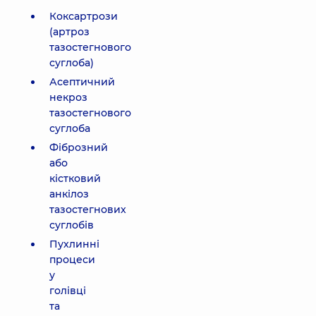
Коксартрози
(артроз
тазостегнового
суглоба)
Асептичний
некроз
тазостегнового
суглоба
Фіброзний
або
кістковий
анкілоз
тазостегнових
суглобів
Пухлинні
процеси
у
голівці
та