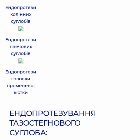
Ендопротези
колінних
суглобів
Ендопротези
плечових
суглобів
Ендопротези
головки
променевої
кістки
ЕНДОПРОТЕЗУВАННЯ
ТАЗОСТЕГНОВОГО
СУГЛОБА: