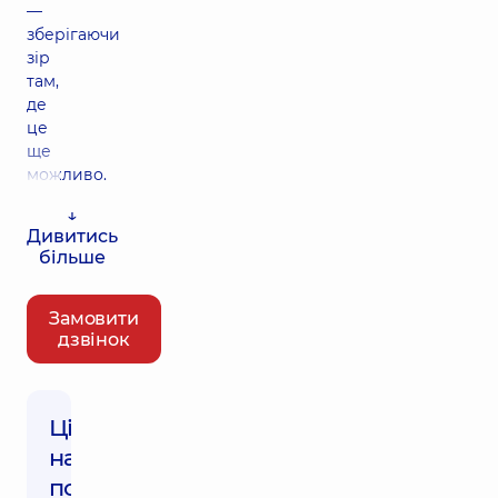
—
зберігаючи
зір
там,
де
це
ще
можливо.
↓
Дивитись
більше
Замовити
дзвінок
Ціни
на
послуги