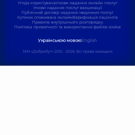
Угода користувача
Умови надання онлайн послуг
Умови надання послуг вакцинації
Публічний договір надання медичних послуг
Куточок споживача онлайн
Верифікація пацієнтів
Правила внутрішнього розпорядку
Політика приватності та використання файлів cookie
Українською мовою
English
ММ «Добробут» 2012 - 2026. Всі права захищені