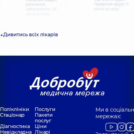
Лазерний хірург,
11
ретинолог,
років досвіду
офтальмолог,
27
років досвіду
Сергієнко
Качан Оксана
Андрій
Дивитись всіх лікарів
Вікторівна
Миколайович
Офтальмолог;
Офтальмолог
Офтальмохірург,
дитячий,
15 років
офтальмолог,
38
досвіду
років досвіду
Поліклініки
Послуги
Ми в соціаль
Стаціонар
Пакети
мережах:
послуг
Діагностика
Ціни
Невідкладна
Лікарі