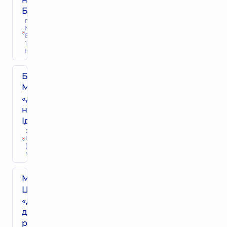
Бажана
просп.
Миколи
Бажана,
12-А, м.
Київ
Багатопрофільний
Медичний Центр
«Добробут» 24/7
на вул. Сім’ї
Ідзиковських
вул. Сім'ї
Ідзиковських
(М. Мишина), 3,
м. Київ
Медичний
Центр
«Добробут»
для всієї
родини в