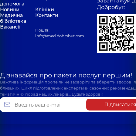
Завантажуй д
допомога
Добробут:
Новини
Клініки
Медична
Контакти
бібліотека
Вакансії
Пошта:
info@med.dobrobut.com
Дізнавайся про пакети послуг першим!
Важлива інформація про те як не захворіти та вберегти здоров`
близьких. Цикл підготовлених експертами сезонних рекомендаці
тематичних порад наших лікарів… Будьте здорові!
Підписатис