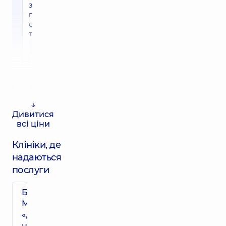
з
порожнини
скловидного
тіла
27250 грн
Записатись
↓
Дивитися
всі ціни
Клініки, де
надаються
послуги
Багатопрофільний
Медичний Центр
«Добробут» 24/7
на просп. Миколи