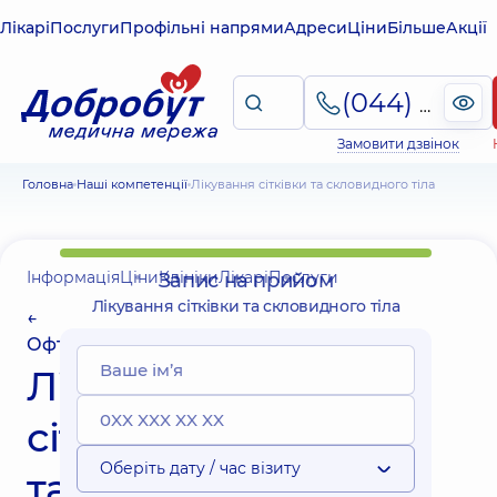
Лікарі
Послуги
Профільні напрями
Адреси
Ціни
Більше
Акції
(044) 495-2-888
Замовити дзвінок
Головна
Наші компетенції
Лікування сітківки та скловидного тіла
Інформація
Ціни
Клініки
Лікарі
Послуги
Запис на прийом
Лікування сітківки та скловидного тіла
←
Офтальмологія
Лікування
сітківки
Оберіть дату / час візиту
та