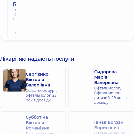
Голосієві
вул.
Самійла
Кішки
(Маршала
Конєва), 10/1,
м. Київ
Лікарі, які надають послуги
Сидорова
Сергієнко
Марія
Вікторія
Валеріївна
Валеріївна
Офтальмолог;
Офтальмохірург,
Офтальмолог
офтальмолог,
23
дитячий,
29 років
років досвіду
досвіду
Субботіна
Івнєв Богдан
Вікторія
Борисович
Романівна
Офтальмохірург,
Лазерний хірург,