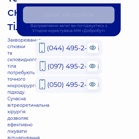
скловидного
Запис на прийом
тіла
Відправляючи запит ви погоджуєтесь з
Угодою користувача
ММ «Добробут»
Захворювання
сітківки
(044) 495-2-888
та
скловидного
(097) 495-2-888
тіла
потребують
точного
(050) 495-2-888
мікрохірургічного
підходу.
Сучасна
вітреоретинальна
хірургія
дозволяє
ефективно
лікувати
відшарування