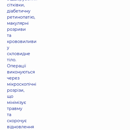
сітківки,
діабетичну
ретинопатію,
макулярні
розриви
та
крововиливи
у
скловидне
тіло.
Операції
виконуються
через
мікроскопічні
розрізи,
що
мінімізує
травму
та
скорочує
відновлення