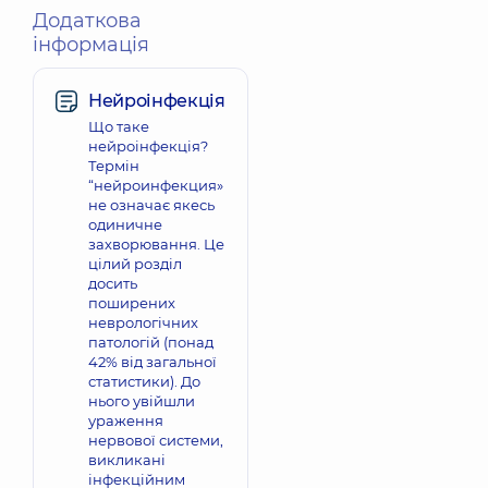
Додаткова
інформація
Нейроінфекція
Що таке
нейроінфекція?
Термін
“нейроинфекция»
не означає якесь
одиничне
захворювання. Це
цілий розділ
досить
поширених
неврологічних
патологій (понад
42% від загальної
статистики). До
нього увійшли
ураження
нервової системи,
викликані
інфекційним