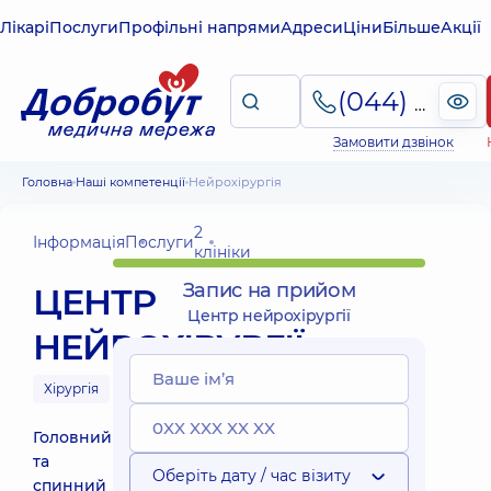
Лікарі
Послуги
Профільні напрями
Адреси
Ціни
Більше
Акції
(044) 495-2-888
Замовити дзвінок
Головна
Наші компетенції
Нейрохірургія
2
Інформація
Послуги
клініки
Запис на прийом
ЦЕНТР
Центр нейрохірургії
НЕЙРОХІРУРГІЇ
Хірургія
Головний
та
Оберіть дату / час візиту
спинний