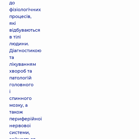
до
фізіологічних
процесів,
які
відбуваються
в тілі
людини.
Діагностикою
та
лікуванням
хвороб та
патологій
головного
і
спинного
мозку, а
також
периферійної
нервової
системи,