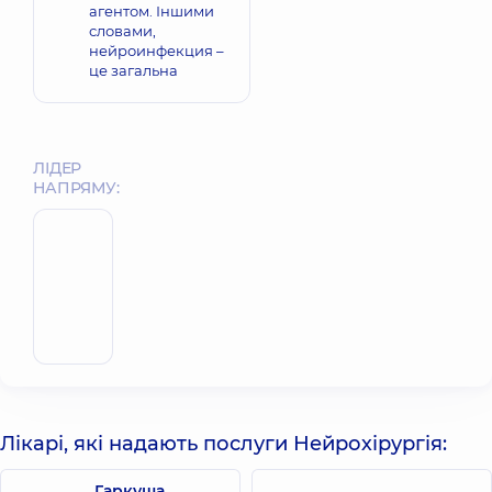
агентом. Іншими
словами,
нейроинфекция –
це загальна
ЛІДЕР
НАПРЯМУ:
Гарміш
Андрій
Записатись
Романович
Нейрохірург
Лікарі, які надають послуги Нейрохірургія:
Гаркуша