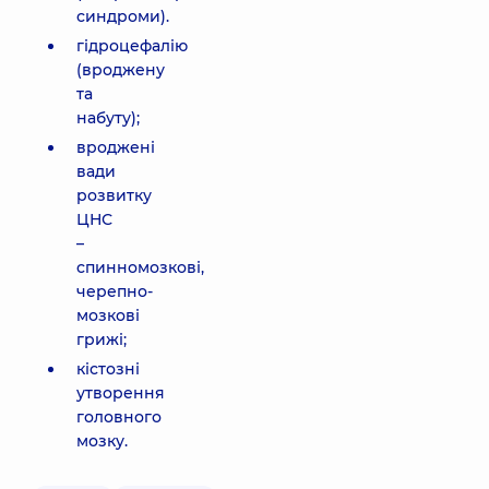
синдроми).
гідроцефалію
(вроджену
та
набуту);
вроджені
вади
розвитку
ЦНС
–
спинномозкові,
черепно-
мозкові
грижі;
кістозні
утворення
головного
мозку.