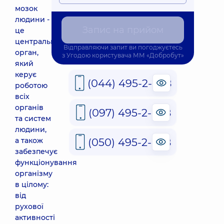
мозок
людини -
Запис на прийом
це
центральний
Відправляючи запит ви погоджуєтесь
орган,
з
Угодою користувача
ММ «Добробут»
який
керує
(044) 495-2-888
роботою
всіх
органів
(097) 495-2-888
та систем
людини,
(050) 495-2-888
а також
забезпечує
функціонування
організму
в цілому:
від
рухової
активності