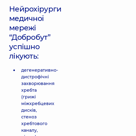
Нейрохірурги
медичної
мережі
“Добробут”
успішно
лікують:
дегенеративно-
дистрофічні
захворювання
хребта
(грижі
міжхребцевих
дисків,
стеноз
хребтового
каналу,