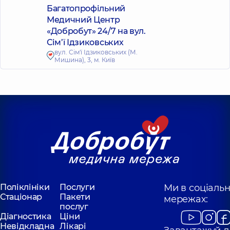
Багатопрофільний
Медичний Центр
«Добробут» 24/7 на вул.
Сім’ї Ідзиковських
вул. Сім'ї Ідзиковських (М.
Мишина), 3, м. Київ
Поліклініки
Послуги
Ми в соціаль
Стаціонар
Пакети
мережах:
послуг
Діагностика
Ціни
Невідкладна
Лікарі