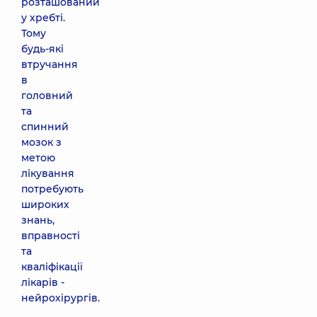
розташований
у хребті.
Тому
будь-які
втручання
в
головний
та
спинний
мозок з
метою
лікування
потребують
широких
знань,
вправності
та
кваліфікації
лікарів -
нейрохірургів.