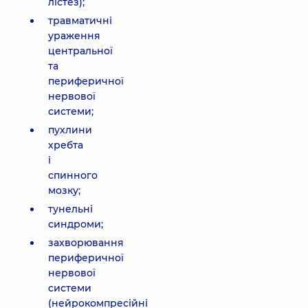
лістез);
травматичні
ураження
центральної
та
периферичної
нервової
системи;
пухлини
хребта
і
спинного
мозку;
тунельні
синдроми;
захворювання
периферичної
нервової
системи
(нейрокомпресійні