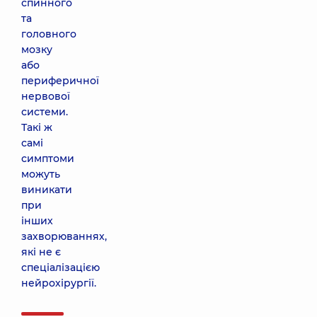
спинного
та
головного
мозку
або
периферичної
нервової
системи.
Такі ж
самі
симптоми
можуть
виникати
при
інших
захворюваннях,
які не є
спеціалізацією
нейрохірургії.