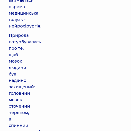
займається
окрема
медицинська
галузь -
нейрохірургія.
Природа
потурбувалась
про те,
щоб
мозок
людини
був
надійно
захищений:
головний
мозок
оточений
черепом,
а
спинний