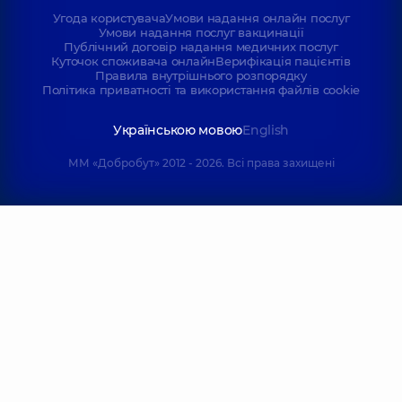
Угода користувача
Умови надання онлайн послуг
Умови надання послуг вакцинації
Публічний договір надання медичних послуг
Куточок споживача онлайн
Верифікація пацієнтів
Правила внутрішнього розпорядку
Політика приватності та використання файлів cookie
Українською мовою
English
ММ «Добробут» 2012 - 2026. Всі права захищені