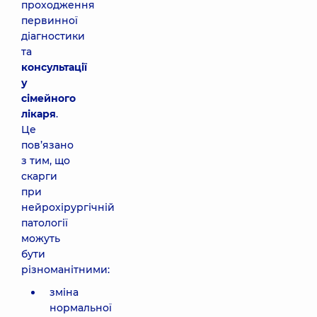
проходження
первинної
діагностики
та
консультації
у
сімейного
лікаря
.
Це
пов’язано
з тим, що
скарги
при
нейрохірургічній
патології
можуть
бути
різноманітними:
зміна
нормальної