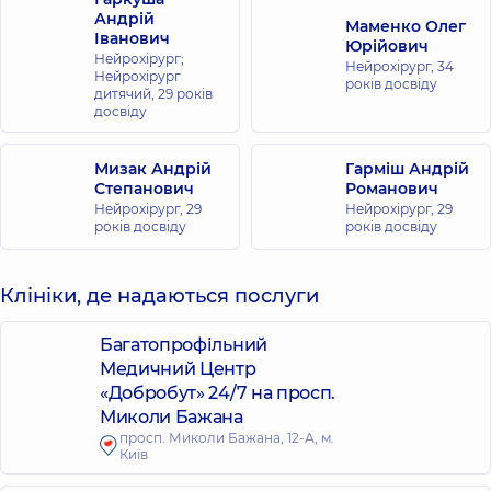
Андрій
Маменко Олег
Іванович
Юрійович
Нейрохірург;
Нейрохірург,
34
Нейрохірург
років досвіду
дитячий,
29 років
досвіду
Мизак Андрій
Гарміш Андрій
Степанович
Романович
Нейрохірург,
29
Нейрохірург,
29
років досвіду
років досвіду
Клініки, де надаються послуги
Багатопрофільний
Медичний Центр
«Добробут» 24/7 на просп.
Миколи Бажана
просп. Миколи Бажана, 12-А, м.
Київ