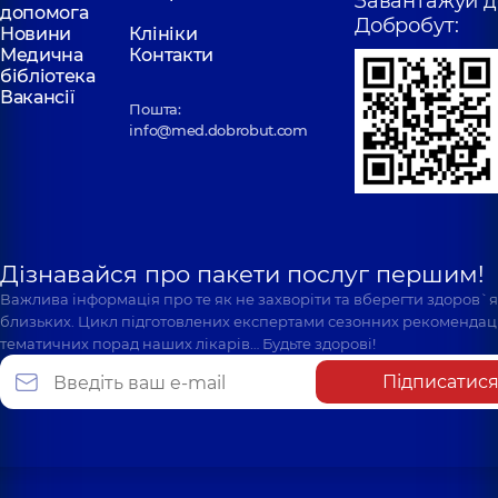
Завантажуй д
допомога
Добробут:
Новини
Клініки
Медична
Контакти
бібліотека
Вакансії
Пошта:
info@med.dobrobut.com
Дізнавайся про пакети послуг першим!
Важлива інформація про те як не захворіти та вберегти здоров`
близьких. Цикл підготовлених експертами сезонних рекомендаці
тематичних порад наших лікарів… Будьте здорові!
Підписатис