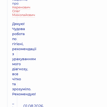
про:
Керенович
Олег
Миколайович
Дякую!
Чудова
робота
по
гігієні,
рекомендації
з
урахуванням
мого
діагнозу,
все
чітко
та
зрозуміло.
Рекомендую!
–
01.08.2026