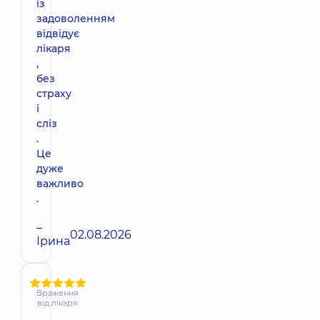
із
задоволенням
відвідує
лікаря
,
без
страху
і
сліз
.
Це
дуже
важливо
.
–
02.08.2026
Ірина
Враження
від лікаря