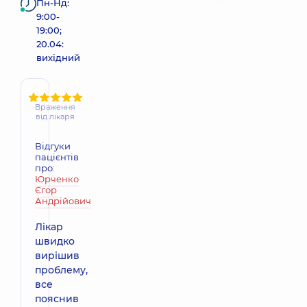
Пн-Нд:
9:00-
19:00;
20.04:
вихідний
Враження
від лікаря
Відгуки
пацієнтів
про:
Юрченко
Єгор
Андрійович
Лікар
швидко
вирішив
проблему,
все
пояснив