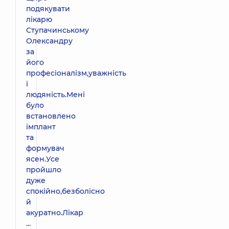
подякувати
лікарю
Ступачинському
Олександру
за
його
професіоналізм,уважність
і
людяність.Мені
було
встановлено
імплант
та
формувач
ясен.Усе
пройшло
дуже
спокійно,безболісно
й
акуратно.Лікар
...