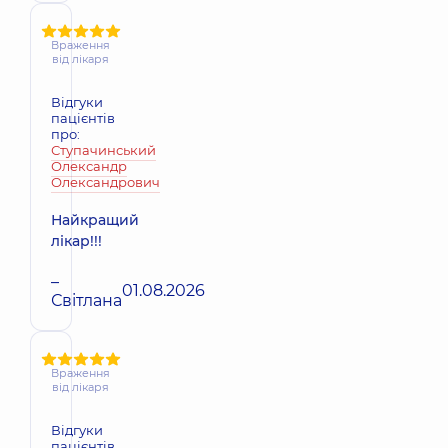
Враження
від лікаря
Відгуки
пацієнтів
про:
Ступачинський
Олександр
Олександрович
Найкращий
лікар!!!
–
01.08.2026
Світлана
Враження
від лікаря
Відгуки
пацієнтів