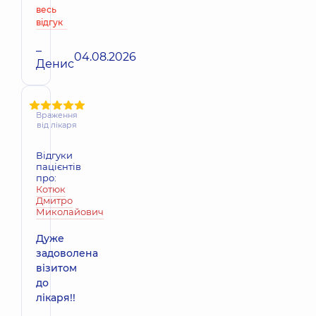
весь
відгук
–
04.08.2026
Денис
Враження
від лікаря
Відгуки
пацієнтів
про:
Котюк
Дмитро
Миколайович
Дуже
задоволена
візитом
до
лікаря!!