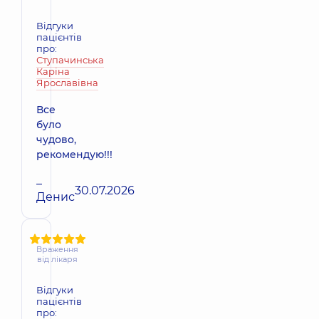
Відгуки
пацієнтів
про:
Ступачинська
Каріна
Ярославівна
Все
було
чудово,
рекомендую!!!
–
30.07.2026
Денис
Враження
від лікаря
Відгуки
пацієнтів
про: