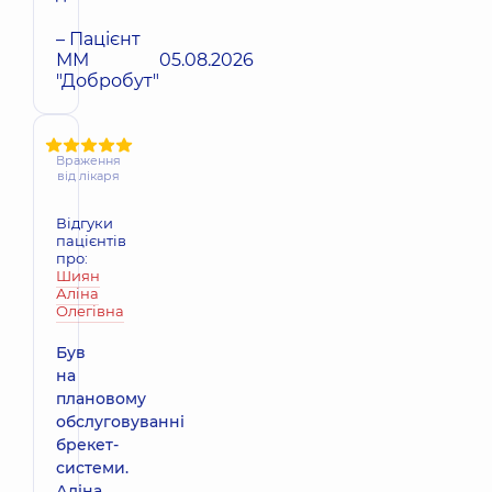
– Пацієнт
ММ
05.08.2026
"Добробут"
Враження
від лікаря
Відгуки
пацієнтів
про:
Шиян
Аліна
Олегівна
Був
на
плановому
обслуговуванні
брекет-
системи.
Аліна