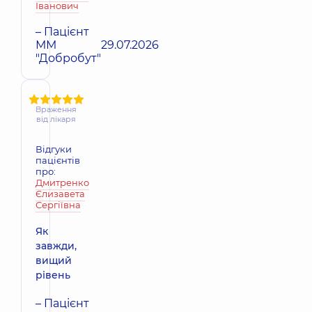
Іванович
– Пацієнт
ММ
29.07.2026
"Добробут"
Враження
від лікаря
Відгуки
пацієнтів
про:
Дмитренко
Єлизавета
Сергіївна
Як
завжди,
вищий
рівень
– Пацієнт