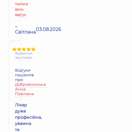
Читати
весь
відгук
–
03.08.2026
Світлана
Враження
від лікаря
Відгуки
пацієнтів
про:
Добровольська
Анна
Павлівна
Лікар
дуже
професійна,
уважна
та