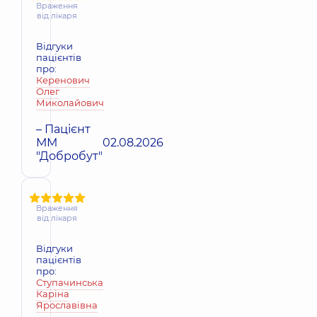
Враження
від лікаря
Відгуки
пацієнтів
про:
Керенович
Олег
Миколайович
– Пацієнт
ММ
02.08.2026
"Добробут"
Враження
від лікаря
Відгуки
пацієнтів
про:
Ступачинська
Каріна
Ярославівна