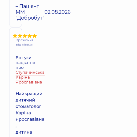
– Пацієнт
ММ
02.08.2026
"Добробут"
Враження
від лікаря
Відгуки
пацієнтів
про:
Ступачинська
Каріна
Ярославівна
Найкращий
дитячий
стоматолог
Каріна
Ярославівна
,
дитина