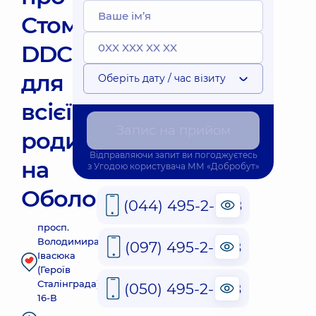
Стоматологія
DDC
для
Оберіть дату / час візиту
всієї
Запис на прийом
родини
Відправляючи запит ви погоджуєтесь
на
з
Угодою користувача
ММ «Добробут»
Оболоні
(044) 495-2-888
просп.
Володимира
(097) 495-2-888
Івасюка
(Героїв
Сталінграда),
(050) 495-2-888
16-В