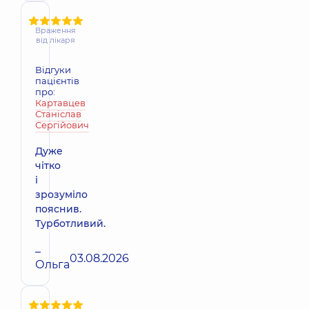
Враження
від лікаря
Відгуки
пацієнтів
про:
Картавцев
Станіслав
Сергійович
Дуже
чітко
і
зрозуміло
пояснив.
Турботливий.
–
03.08.2026
Ольга