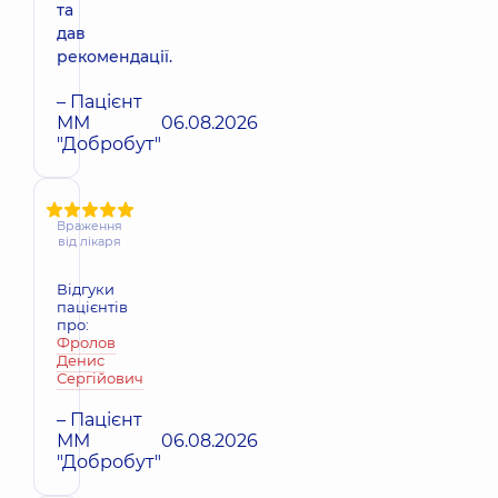
та
дав
рекомендації.
– Пацієнт
ММ
06.08.2026
"Добробут"
Враження
від лікаря
Відгуки
пацієнтів
про:
Фролов
Денис
Сергійович
– Пацієнт
ММ
06.08.2026
"Добробут"