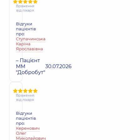
Враження
від лікаря
Відгуки
пацієнтів
про:
Ступачинська
Каріна
Ярославівна
– Пацієнт
ММ
30.07.2026
"Добробут"
Враження
від лікаря
Відгуки
пацієнтів
про:
Керенович
Олег
Миколайович