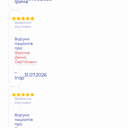
Ірина
Враження
від лікаря
Відгуки
пацієнтів
про:
Фролов
Денис
Сергійович
–
31.07.2026
Ігор
Враження
від лікаря
Відгуки
пацієнтів
про: