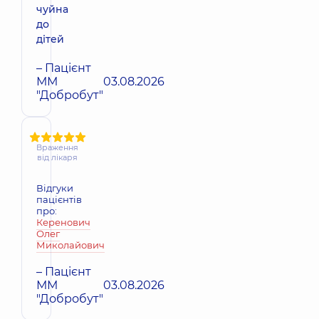
чуйна
до
дітей
– Пацієнт
ММ
03.08.2026
"Добробут"
Враження
від лікаря
Відгуки
пацієнтів
про:
Керенович
Олег
Миколайович
– Пацієнт
ММ
03.08.2026
"Добробут"