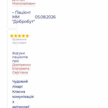
Миколайович
– Пацієнт
ММ
05.08.2026
"Добробут"
Враження
від лікаря
Відгуки
пацієнтів
про:
Дмитренко
Єлизавета
Сергіївна
Чудовий
лікар!
Класна
комунікація
з
дитиною!