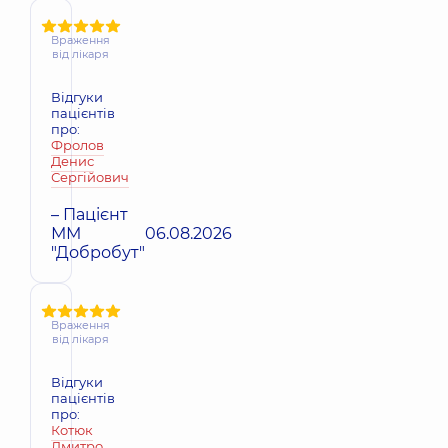
Враження
від лікаря
Відгуки
пацієнтів
про:
Фролов
Денис
Сергійович
– Пацієнт
ММ
06.08.2026
"Добробут"
Враження
від лікаря
Відгуки
пацієнтів
про:
Котюк
Дмитро