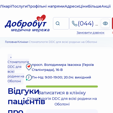
Лікарі
Послуги
Профільні напрями
Адреси
Ціни
Більше
Акції
(044) 495-2-888
Замовити дзвінок
Головна
Клініки
Стоматологія DDC для всієї родини на Оболоні
←
Стоматологія
просп. Володимира Івасюка (Героїв
DDC для
Сталінграда), 16-В
всієї
родини на
Пн-Нд: 9:00-19:00; 20.04: вихідний
Оболоні
Відгуки
Записатися в клініку
пацієнтів
Стоматологія DDC для всієї родини на
Оболоні
про