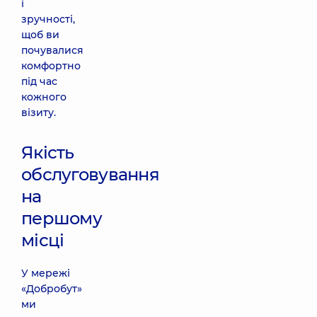
і
зручності,
щоб ви
почувалися
комфортно
під час
кожного
візиту.
Якість
обслуговування
на
першому
місці
У мережі
«Добробут»
ми