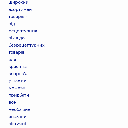
широкий
асортимент
товарів -
від
рецептурних
ліків до
безрецептурних
товарів
для
краси та
здоров'я.
У нас ви
можете
придбати
все
необхідне:
вітаміни,
дієтичні