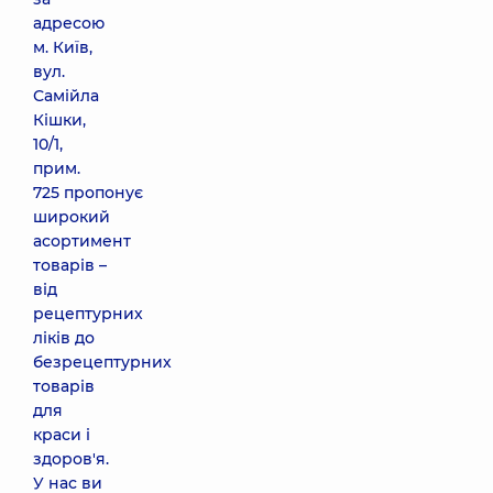
адресою
м. Київ,
вул.
Самійла
Кішки,
10/1,
прим.
725 пропонує
широкий
асортимент
товарів –
від
рецептурних
ліків до
безрецептурних
товарів
для
краси і
здоров'я.
У нас ви