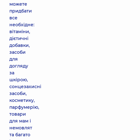
можете
придбати
все
необхідне:
вітаміни,
дієтичні
добавки,
засоби
для
догляду
за
шкірою,
сонцезахисні
засоби,
косметику,
парфумерію,
товари
для мам і
немовлят
та багато