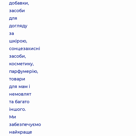
добавки,
засоби
для
догляду
за
шкірою,
сонцезахисні
засоби,
косметику,
парфумерію,
товари
для мам і
немовлят
та багато
іншого.
Ми
забезпечуємо
найкраще