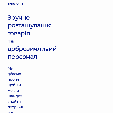
аналогів.
Зручне
розташування
товарів
та
доброзичливий
персонал
Ми
дбаємо
про те,
щоб ви
могли
швидко
знайти
потрібні
вам