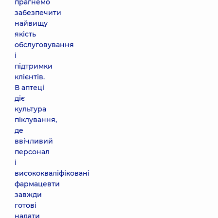
прагнемо
забезпечити
найвищу
якість
обслуговування
і
підтримки
клієнтів.
В аптеці
діє
культура
піклування,
де
ввічливий
персонал
і
висококваліфіковані
фармацевти
завжди
готові
надати