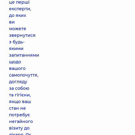
це перші
експерти,
до яких
ви
можете
звернутися
з будь-
якими
запитаннями
щодо
вашого
самопочуття,
догляду
за собою
та гігієни,
якщо ваш
стан не
потребує
негайного
візиту до
лікаря. Як