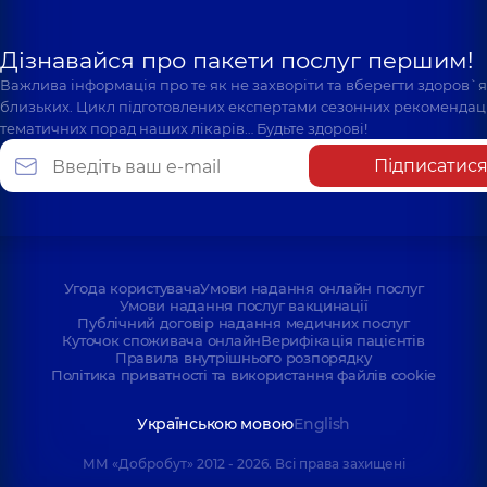
Дізнавайся про пакети послуг першим!
Важлива інформація про те як не захворіти та вберегти здоров`
близьких. Цикл підготовлених експертами сезонних рекомендаці
тематичних порад наших лікарів… Будьте здорові!
Підписатис
Угода користувача
Умови надання онлайн послуг
Умови надання послуг вакцинації
Публічний договір надання медичних послуг
Куточок споживача онлайн
Верифікація пацієнтів
Правила внутрішнього розпорядку
Політика приватності та використання файлів cookie
Українською мовою
English
ММ «Добробут» 2012 - 2026. Всі права захищені