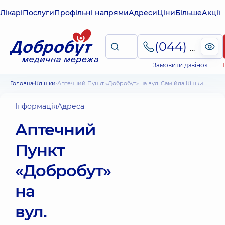
Лікарі
Послуги
Профільні напрями
Адреси
Ціни
Більше
Акції
(044) 495-2-888
Замовити дзвінок
Головна
Клініки
Аптечний Пункт «Добробут» на вул. Самійла Кішки
Інформація
Адреса
Аптечний
Пункт
«Добробут»
на
вул.