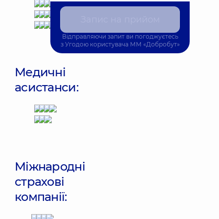
Запис на прийом
Відправляючи запит ви погоджуєтесь
з
Угодою користувача
ММ «Добробут»
Медичні
асистанси:
Міжнародні
страхові
компанії: