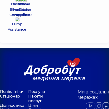
The Healix
Global
AXA
Global
Benefits
Group of
Assistance
Prime
Companies
Group
Network
Medicare
Europ
Assistance
Поліклініки
Послуги
Ми в соціаль
Стаціонар
Пакети
мережах:
послуг
Діагностика
Ціни