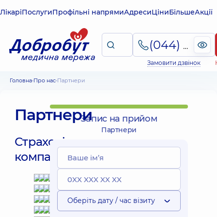
Лікарі
Послуги
Профільні напрями
Адреси
Ціни
Більше
Акції
(044) 495-2-888
Замовити дзвінок
Головна
Про нас
Партнери
Партнери
Запис на прийом
Партнери
Страхові
компанії:
Оберіть дату / час візиту