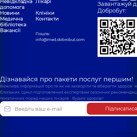
Невідкладна
Лікарі
Завантажуй д
допомога
Добробут:
Новини
Клініки
Медична
Контакти
бібліотека
Вакансії
Пошта:
info@med.dobrobut.com
Дізнавайся про пакети послуг першим!
Важлива інформація про те як не захворіти та вберегти здоров`
близьких. Цикл підготовлених експертами сезонних рекомендаці
тематичних порад наших лікарів… Будьте здорові!
Підписатис