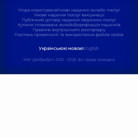
Угода користувача
Умови надання онлайн послуг
Умови надання послуг вакцинації
Публічний договір надання медичних послуг
Куточок споживача онлайн
Верифікація пацієнтів
Правила внутрішнього розпорядку
Політика приватності та використання файлів cookie
Українською мовою
English
ММ «Добробут» 2012 - 2026. Всі права захищені