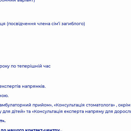
тронний варіант)
я (посвідчення члена сім’ї загиблого)
року по теперішній час
експертів напрямків.
ною.
 амбулаторний прийом», «Консультація стоматолога» , окрім
 для дітей» та «Консультація експерта напряму для доросл
т».
 до нашого контакт-центру..