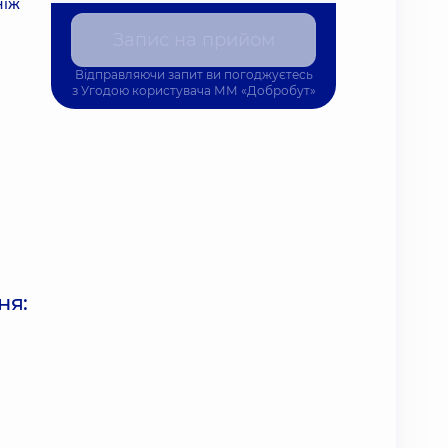
ніж
Запис на прийом
Відправляючи запит ви погоджуєтесь
з
Угодою користувача
ММ «Добробут»
ня: