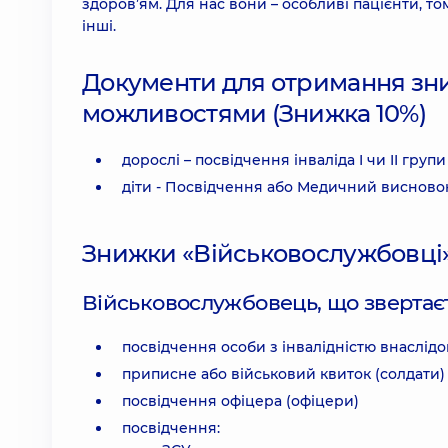
здоров’ям. Для нас вони – особливі пацієнти, то
інші.
Документи для отримання зн
можливостями (Знижка 10%)
дорослі – посвідчення інваліда I чи II групи
діти - Посвідчення або Медичний висновок
Знижки «Військовослужбовці»
Військовослужбовець, що звертаєт
посвідчення особи з інвалідністю внаслідо
приписне або військовий квиток (солдати)
посвідчення офіцера (офіцери)
посвідчення: