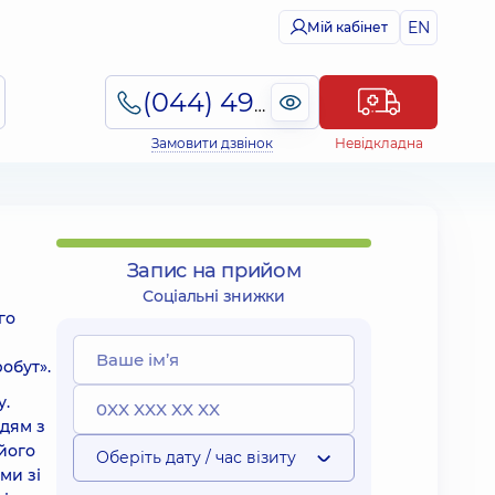
EN
Мій кабінет
(044) 495-2-888
Замовити дзвінок
Невідкладна
Запис на прийом
Соціальні знижки
го
обут».
у.
юдям з
його
Оберіть дату / час візиту
ми зі