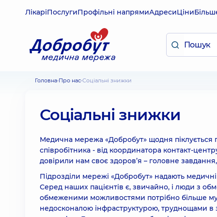
Лікарі
Послуги
Профільні напрями
Адреси
Ціни
Більш
Головна
Про нас
Соціальні знижки
Соціальні знижки
Медична мережа «Добробут» щодня піклується пр
співробітника - від координатора контакт-центр
довірили нам своє здоров’я – головне завдання
Підрозділи мережі «Добробут» надають медичні 
Серед наших пацієнтів є, звичайно, і люди з о
обмеженими можливостями потрібно більше мужно
недосконалою інфраструктурою, труднощами в зд