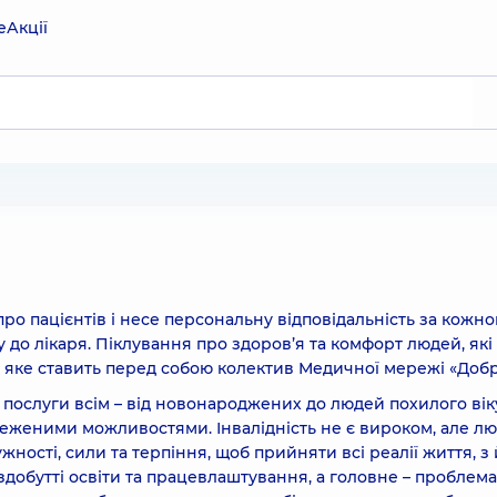
е
Акції
о пацієнтів і несе персональну відповідальність за кожно
у до лікаря. Піклування про здоров’я та комфорт людей, які
, яке ставить перед собою колектив Медичної мережі «Добр
послуги всім – від новонароджених до людей похилого вік
бмеженими можливостями. Інвалідність не є вироком, але л
сті, сили та терпіння, щоб прийняти всі реалії життя, з 
обутті освіти та працевлаштування, а головне – проблема