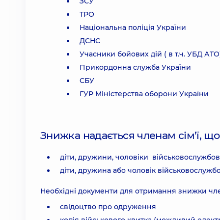
ЗСУ
ТРО
Національна поліція України
ДСНС
Учасники бойових дій ( в т.ч. УБД АТ
Прикордонна служба України
СБУ
ГУР Міністерства оборони України
Знижка надається членам сім’ї, щ
діти, дружини, чоловіки військовослужбо
діти, дружина або чоловік військовослужбо
Необхідні документи для отримання знижки член
свідоцтво про одруження