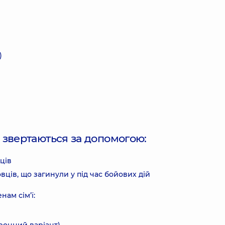
О)
о звертаються за допомогою:
вців
вців, що загинули у під час бойових дій
ам сім’ї: