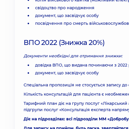
копія військового квитка (можливий елек
свідоцтво про народження
документ, що засвідчує особу
посвідчення про смерть військовослужбовц
ВПО 2022 (Знижка 20%)
Документи необхідні для отримання знижки:
довідка ВПО, що видана починаючи з 2022 
документ, що засвідчує особу
Cпеціальна пропозиція не стосується запису до 
Кількість консультацій для пацієнта є необмеже
Тарифний план діє на групу послуг «Лікарський
підгрупи послуг «Консультація експерта напряму
Діє на підрозділах: всі підрозділи ММ «Добробу
Для запису на прийом, будь ласка, звертайтеся