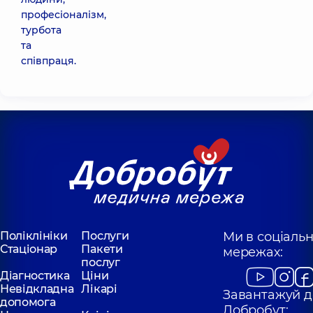
професіоналізм,
турбота
та
співпраця.
Поліклініки
Послуги
Ми в соціаль
Стаціонар
Пакети
мережах:
послуг
Діагностика
Ціни
Невідкладна
Лікарі
Завантажуй д
допомога
Добробут: