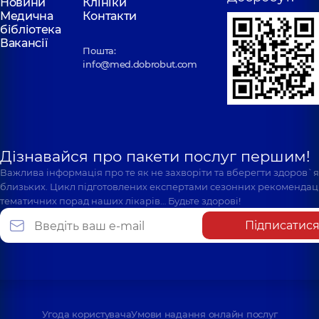
Новини
Клініки
Медична
Контакти
бібліотека
Вакансії
Пошта:
info@med.dobrobut.com
Дізнавайся про пакети послуг першим!
Важлива інформація про те як не захворіти та вберегти здоров`
близьких. Цикл підготовлених експертами сезонних рекомендаці
тематичних порад наших лікарів… Будьте здорові!
Підписатис
Угода користувача
Умови надання онлайн послуг