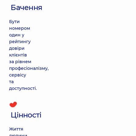
Бачення
Бути
номером
один у
рейтингу
довіри
клієнтів
за рівнем
професіоналізму,
сервісу
та
доступності.
Цінності
Життя
людини,