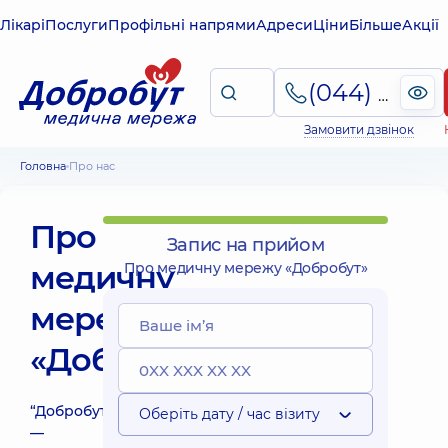
Лікарі
Послуги
Профільні напрями
Адреси
Ціни
Більше
Акції
(044) 495-2-888
Замовити дзвінок
Головна
Про нас
Про
Запис на прийом
медичну
Про медичну мережу «Добробут»
мережу
«Добробут»
“Добробут”
Оберіть дату / час візиту
—