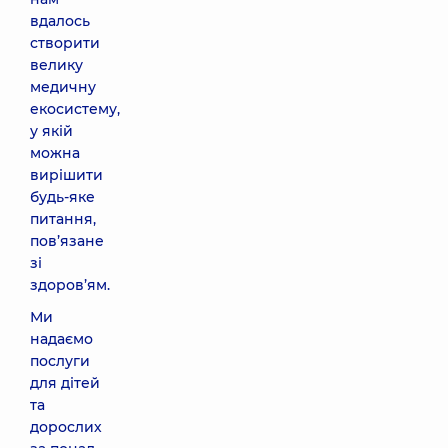
вдалось
створити
велику
медичну
екосистему,
у якій
можна
вирішити
будь-яке
питання,
пов’язане
зі
здоров’ям.
Ми
надаємо
послуги
для дітей
та
дорослих