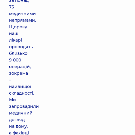
за понад
75
медичними
напрямами.
Щороку
наші
лікарі
проводять
близько
9 000
операцій,
зокрема
–
найвищої
складності.
Ми
запровадили
медичний
догляд
на дому,
а фахівці