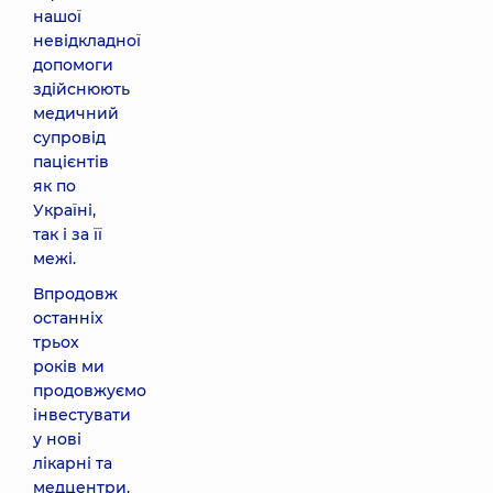
нашої
невідкладної
допомоги
здійснюють
медичний
супровід
пацієнтів
як по
Україні,
так і за її
межі.
Впродовж
останніх
трьох
років ми
продовжуємо
інвестувати
у нові
лікарні та
медцентри.