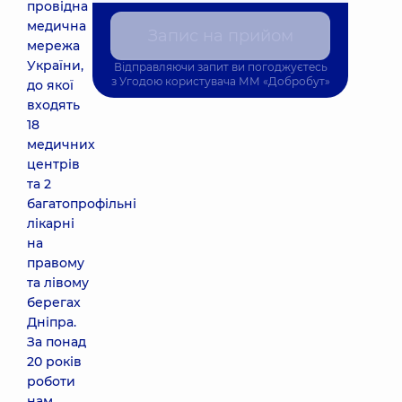
провідна
медична
Запис на прийом
мережа
України,
Відправляючи запит ви погоджуєтесь
з
Угодою користувача
ММ «Добробут»
до якої
входять
18
медичних
центрів
та 2
багатопрофільні
лікарні
на
правому
та лівому
берегах
Дніпра.
За понад
20 років
роботи
нам