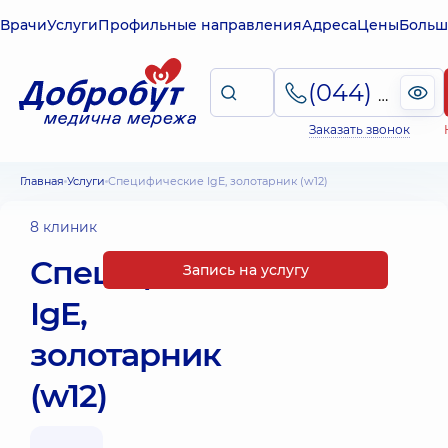
Врачи
Услуги
Профильные направления
Адреса
Цены
Больш
(044) 495-2-888
Заказать звонок
Главная
Услуги
Специфические IgE, золотарник (w12)
8 клиник
Специфические
Запись на услугу
IgE,
золотарник
(w12)