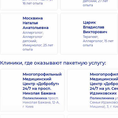
детский,
27 лет
16 лет опыта
опыта
Москвина
Царик
Наталья
Владислав
Анатольевна
Викторович
Аллерголог;
Аллерголог
Терапевт;
детский;
Аллерголог,
15 лет
Иммунолог,
25 лет
опыта
опыта
Клиники, где оказывают пакетную услугу:
Многопрофильный
Многопрофи
Медицинский
Медицински
Центр «Добробут»
Центр «Добро
24/7 на просп.
24/7 на ул. С
Николая Бажана
Идзиковских
Поликлиника
просп.
Поликлиника
ул
Николая Бажана, 12-А,
Семьи Идзиковск
г. Киев
Мишина), 3, г. Ки