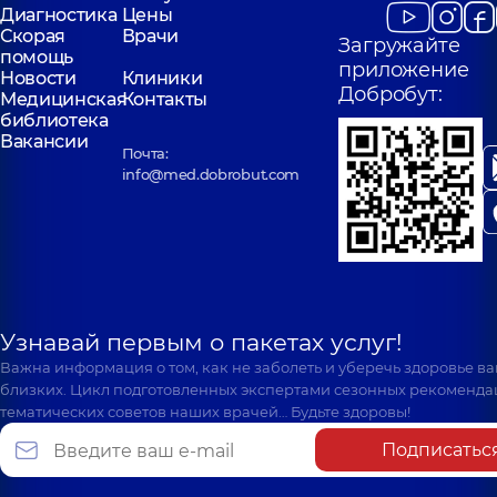
Святошинская, 3-Б, г.
Драгоманова, 21-А
Диагностика
Цены
Киев
Киев
Скорая
Врачи
Загружайте
помощь
приложение
Новости
Клиники
Добробут:
Медицинская
Контакты
библиотека
Вакансии
Почта:
info@med.dobrobut.com
Узнавай первым о пакетах услуг!
Важна информация о том, как не заболеть и уберечь здоровье в
близких. Цикл подготовленных экспертами сезонных рекоменда
тематических советов наших врачей… Будьте здоровы!
Подписатьс