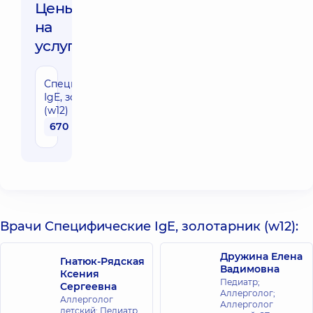
Цены
на
услуги:
Специфические
IgE, золотарник
(w12)
670 грн
Врачи Специфические IgE, золотарник (w12):
Дружина Елена
Гнатюк-Рядская
Вадимовна
Ксения
Педиатр;
Сергеевна
Аллерголог;
Аллерголог
Аллерголог
детский; Педиатр,