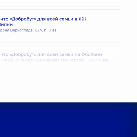
тр «Добробут» для всей семьи в ЖК
Липки
дрея Верхогляда, 16-А, г. Киев
тр «Добробут» для всей семьи на Оболони
 Владимира Ивасюка (Героев Сталинграда), 16-В, г. Киев
тр «Добробут» для всей семьи на Позняках
агоманова, 21-А, г. Киев