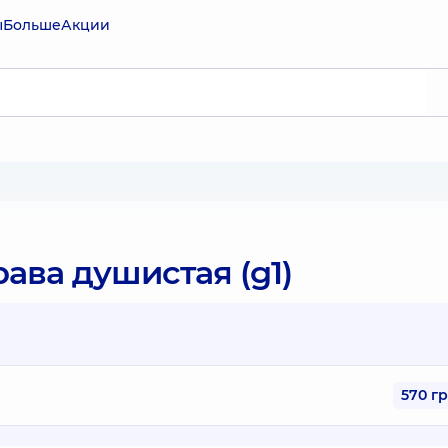
ы
Больше
Акции
ава душистая (g1)
570 г