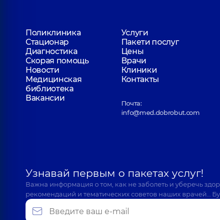
Поликлиника
Услуги
Стационар
Пакети послуг
Диагностика
Цены
Скорая помощь
Врачи
Новости
Клиники
Медицинская
Контакты
библиотека
Вакансии
Почта:
info@med.dobrobut.com
Узнавай первым о пакетах услуг!
Важна информация о том, как не заболеть и уберечь здо
рекомендаций и тематических советов наших врачей… Бу