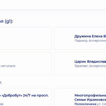
 (g1):
Дружина Елена 
Педиатр; Аллерголог
Царик Владислав
 лет опыта
Терапевт; Аллерголо
:
Добробут» 24/7 на просп.
Многопрофильный
Семьи Идзиковс
иев
Поликлиника
ул. Се