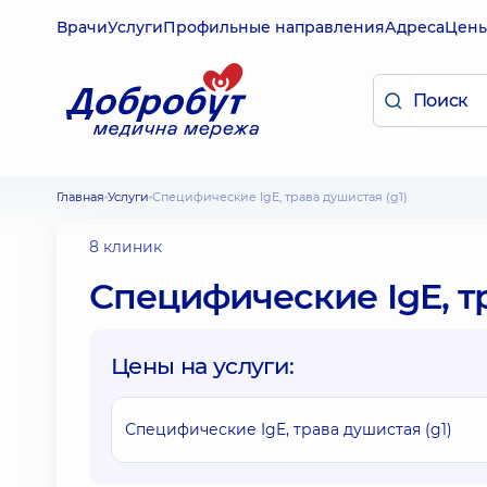
Врачи
Услуги
Профильные направления
Адреса
Цен
Главная
Услуги
Специфические IgE, трава душистая (g1)
8 клиник
Специфические IgE, тр
Цены на услуги:
Специфические IgE, трава душистая (g1)