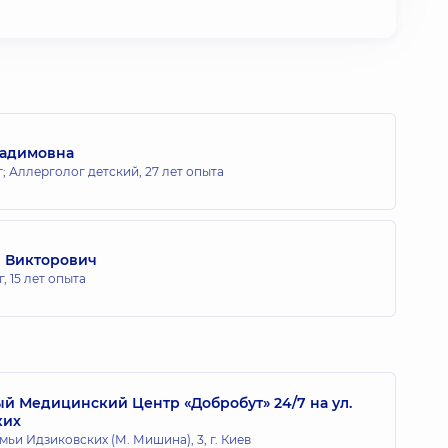
Вадимовна
; Аллерголог детский,
27 лет опыта
 Викторович
г,
15 лет опыта
 Медицинский Центр «Добробут» 24/7 на ул.
ких
мьи Идзиковских (М. Мишина), 3, г. Киев