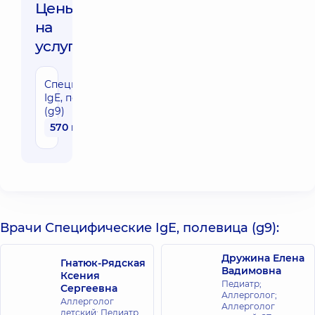
Цены
на
услуги:
Специфические
IgE, полевица
(g9)
570 грн
Врачи Специфические IgE, полевица (g9):
Дружина Елена
Гнатюк-Рядская
Вадимовна
Ксения
Педиатр;
Сергеевна
Аллерголог;
Аллерголог
Аллерголог
детский; Педиатр,