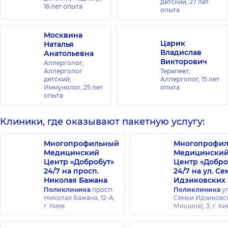
детский,
27 лет
16 лет опыта
опыта
Москвина
Царик
Наталья
Владислав
Анатольевна
Викторович
Аллерголог;
Аллерголог
Терапевт;
детский;
Аллерголог,
15 лет
Иммунолог,
25 лет
опыта
опыта
Клиники, где оказывают пакетную услугу:
Многопрофильный
Многопрофи
Медицинский
Медицински
Центр «Добробут»
Центр «Добро
24/7 на просп.
24/7 на ул. С
Николая Бажана
Идзиковских
Поликлиника
просп.
Поликлиника
ул
Николая Бажана, 12-А,
Семьи Идзиковск
г. Киев
Мишина), 3, г. Ки