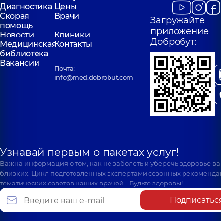
Святошинская, 3-Б, г.
Драгоманова, 21-А
Диагностика
Цены
Киев
Киев
Скорая
Врачи
Загружайте
помощь
приложение
Новости
Клиники
Добробут:
Медицинская
Контакты
библиотека
Вакансии
Почта:
info@med.dobrobut.com
Узнавай первым о пакетах услуг!
Важна информация о том, как не заболеть и уберечь здоровье в
близких. Цикл подготовленных экспертами сезонных рекоменда
тематических советов наших врачей… Будьте здоровы!
Подписатьс