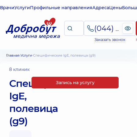
Врачи
Услуги
Профильные направления
Адреса
Цены
Больш
(044) 495-2-888
Заказать звонок
Главная
Услуги
Специфические IgE, полевица (g9)
8 клиник
Специфические
Запись на услугу
IgE,
полевица
(g9)