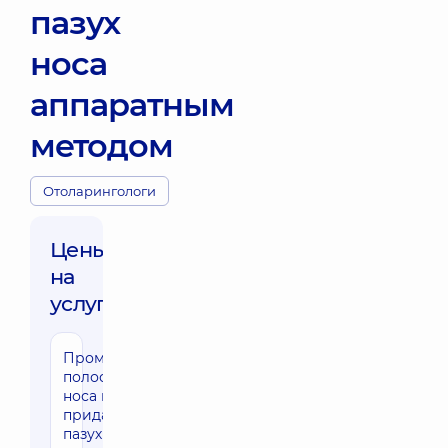
пазух
носа
аппаратным
методом
Отоларингологи
Цены
на
услуги:
Промывание
полости
носа и
придаточных
пазух носа