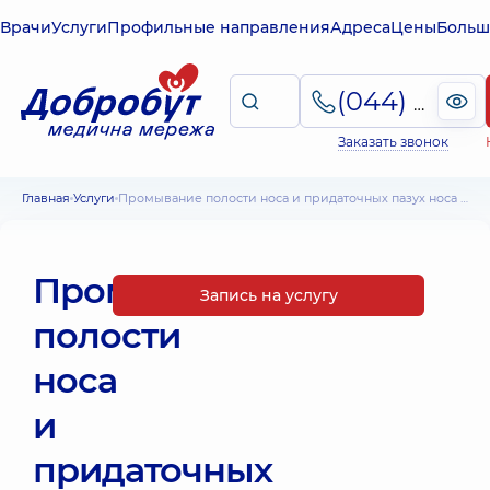
Врачи
Услуги
Профильные направления
Адреса
Цены
Больш
(044) 495-2-888
Заказать звонок
Главная
Услуги
Промывание полости носа и придаточных пазух носа аппаратным методом
Промывание
Запись на услугу
полости
носа
и
придаточных