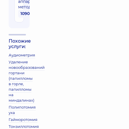
аппаратным
методом
1090 грн
Похожие
услуги:
Аудиометрия
Удаление
новообразований
гортани
(папилломы
в горле,
папилломы
на
миндалинах)
Полипотомия
уха
Гайморотомия
Тонзиллотомия