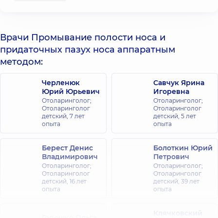
Врачи Промывание полости носа и
придаточных пазух носа аппаратным
методом:
Черленюк
Савчук Ярина
Юрий Юрьевич
Игоревна
Отоларинголог;
Отоларинголог;
Отоларинголог
Отоларинголог
детский,
7 лет
детский,
5 лет
опыта
опыта
Берест Денис
Болоткин Юрий
Владимирович
Петрович
Отоларинголог;
Отоларинголог;
Отоларинголог
Отоларинголог
детский,
16 лет
детский,
39 лет
опыта
опыта
Клячковский
Горошко Ольга