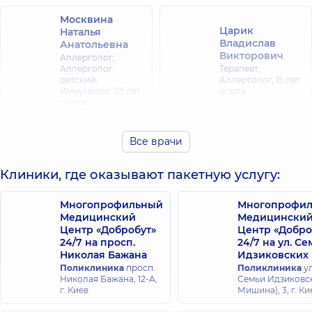
Москвина
Царик
Наталья
Владислав
Анатольевна
Викторович
Аллерголог;
Аллерголог
Терапевт;
детский;
Аллерголог,
15 лет
Иммунолог,
25 лет
опыта
опыта
Яковлева
Все врачи
Екатерина
Александровна
Клиники, где оказывают пакетную услугу:
Рентгенолог,
11 лет
опыта
Многопрофильный
Многопрофи
Медицинский
Медицински
Центр «Добробут»
Центр «Добро
24/7 на просп.
24/7 на ул. С
Николая Бажана
Идзиковских
Поликлиника
просп.
Поликлиника
ул
Николая Бажана, 12-А,
Семьи Идзиковск
г. Киев
Мишина), 3, г. Ки