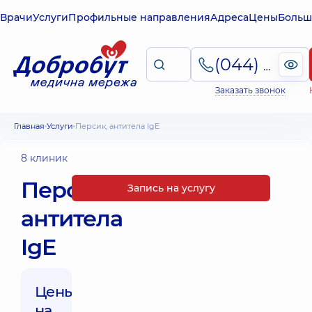
Врачи
Услуги
Профильные направления
Адреса
Цены
Больш
(044) 495-2-888
Заказать звонок
Главная
Услуги
Персик, антитела IgE
8 клиник
Персик,
Запись на услугу
антитела
IgE
Цены
на