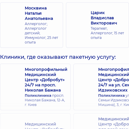
Москвина
Царик
Наталья
Владислав
Анатольевна
Викторович
Аллерголог;
Аллерголог
Терапевт;
детский;
Аллерголог,
15 лет
Иммунолог,
25 лет
опыта
опыта
Клиники, где оказывают пакетную услугу:
Многопрофильный
Многопрофи
Медицинский
Медицински
Центр «Добробут»
Центр «Добро
24/7 на просп.
24/7 на ул. С
Николая Бажана
Идзиковских
Поликлиника
просп.
Поликлиника
ул
Николая Бажана, 12-А,
Семьи Идзиковск
г. Киев
Мишина), 3, г. Ки
Медицински
Медицинский
Центр «Добро