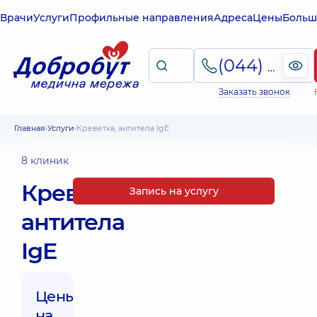
Врачи
Услуги
Профильные направления
Адреса
Цены
Больш
(044) 495-2-888
Заказать звонок
Главная
Услуги
Креветка, антитела IgE
8 клиник
Креветка,
Запись на услугу
антитела
IgE
Цены
на