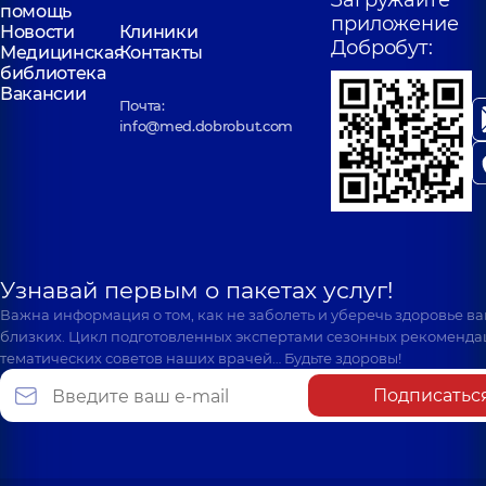
Загружайте
помощь
приложение
Новости
Клиники
Добробут:
Медицинская
Контакты
библиотека
Вакансии
Почта:
info@med.dobrobut.com
Узнавай первым о пакетах услуг!
Важна информация о том, как не заболеть и уберечь здоровье в
близких. Цикл подготовленных экспертами сезонных рекоменда
тематических советов наших врачей… Будьте здоровы!
Подписатьс