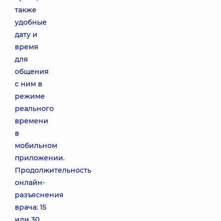
также
удобные
дату и
время
для
общения
с ним в
режиме
реального
времени
в
мобильном
приложении.
Продолжительность
онлайн-
разъяснения
врача: 15
или 30