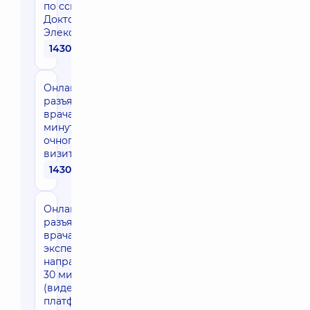
по ссылке в
Доктор
Элекс)
1430 грн
Онлайн-
разъяснение
врача до 30
минут после
очного
визита
1430 грн
Онлайн-
разъяснение
врача
эксперта
направления
30 мин
(видео-
платформа