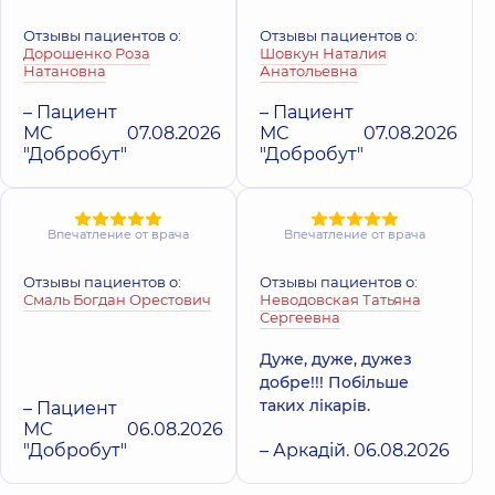
Борщаговке
Поликлиника
пр
Поликлиника
ул.
Отзывы пациентов о:
Отзывы пациентов о:
Владимира Ива
Яблочная, 26,
Дорошенко Роза
Шовкун Наталия
(Героев Сталингр
Софиевская
Натановна
Анатольевна
16-В, г. Киев
Борщаговка
– Пациент
– Пациент
МС
07.08.2026
МС
07.08.2026
Медицинский
Медицински
"Добробут"
"Добробут"
Центр «Добробут»
Центр «Добро
для всей семьи на
для всей сем
Святошино
Позняках
Поликлиника
ул.
Поликлиника
ул
Впечатление от врача
Впечатление от врача
Святошинская, 3-Б, г.
Драгоманова, 21-А
Киев
Киев
Отзывы пациентов о:
Отзывы пациентов о:
Смаль Богдан Орестович
Неводовская Татьяна
Медицинский
Сергеевна
Центр «Добробут»
для всей семьи на
Дуже, дуже, дужез
ул. Татарская
добре!!! Побільше
Поликлиника
ул.
таких лікарів.
Татарская, 2-Е, г. Киев
– Пациент
МС
06.08.2026
"Добробут"
– Аркадій.
06.08.2026