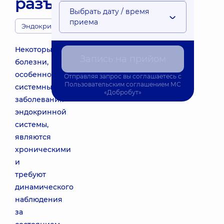
разъяснение
Выбрать дату / время
приема
Эндокринологи
Некоторые
Запись на прийом
болезни,
особенно
Отправляя запрос вы соглашаетесь с
Пользовательским соглашением
МС
системные
«Добробут»
заболевания
эндокринной
системы,
являются
хроническими
и
требуют
динамического
наблюдения
за