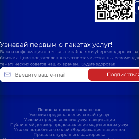
Узнавай первым о пакетах услуг!
Важна информация о том, как не заболеть и уберечь здоровье в
близких. Цикл подготовленных экспертами сезонных рекоменда
тематических советов наших врачей… Будьте здоровы!
Подписатьс
Пользовательское соглашение
Условия предоставления онлайн услуг
Условия предоставления услуг вакцинации
Публичный договор предоставления медицинских услуг
Уголок потребителя онлайн
Верификация пациентов
Правила внутреннего распорядка