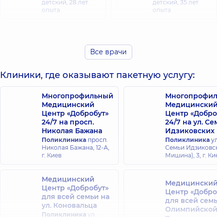
детский,
28 лет
детский,
35 лет
опыта
опыта
Крамарчук
Дорошенко
Марина
Роза Натановна
Александровна
Все врачи
Гастроэнтеролог;
Терапевт,
20 лет
Эндокринолог,
11
опыта
лет опыта
Клиники, где оказывают пакетную услугу:
Неводовская
Многопрофильный
Многопрофи
Татьяна
Медицинский
Медицински
Малиновская
Сергеевна
Центр «Добробут»
Центр «Добро
Дарья
Эндокринолог;
24/7 на просп.
24/7 на ул. С
Александровна
Врач
Николая Бажана
Идзиковских
Эндокринолог
ультразвуковой
Поликлиника
просп.
Поликлиника
ул
детский; Педиатр,
диагностики;
Николая Бажана, 12-А,
Семьи Идзиковск
10 лет опыта
Эндокринолог
г. Киев
Мишина), 3, г. Ки
детский,
20 лет
опыта
Медицинский
Медицински
Центр «Добробут»
Смаль Богдан
Центр «Добро
для всей семьи на
Орестович
для всей сем
ул. Коновальца
Терапевт; Врач
Хмелева
Олимпийско
общей практики -
Поликлиника
ул.
Светлана