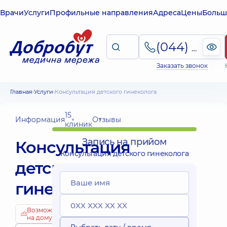
Врачи
Услуги
Профильные направления
Адреса
Цены
Больш
(044) 495-2-888
Заказать звонок
Главная
Услуги
Консультация детского гинеколога
15
Информация
Отзывы
клиник
Запись на прийом
Консультация
Консультация детского гинеколога
детского
гинеколога
Возможно
на дому