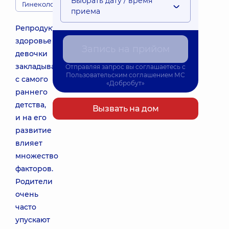
Выбрать дату / время
Гинекология
приема
Репродуктивное
здоровье
Запись на прийом
девочки
закладывается
Отправляя запрос вы соглашаетесь с
Пользовательским соглашением
МС
с самого
«Добробут»
раннего
детства,
Вызвать на дом
и на его
развитие
влияет
множество
факторов.
Родители
очень
часто
упускают