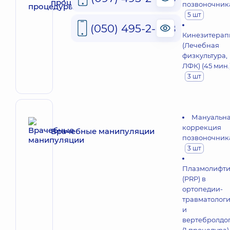
процедуры
позвоночник
5 шт
(050) 495-2-888
Кинезитерап
(Лечебная
физкультура,
ЛФК) (45 мин.
3 шт
Мануальн
коррекция
Врачебные манипуляции
позвоночник
3 шт
Плазмолифти
(PRP) в
ортопедии-
травматолог
и
вертебролдо