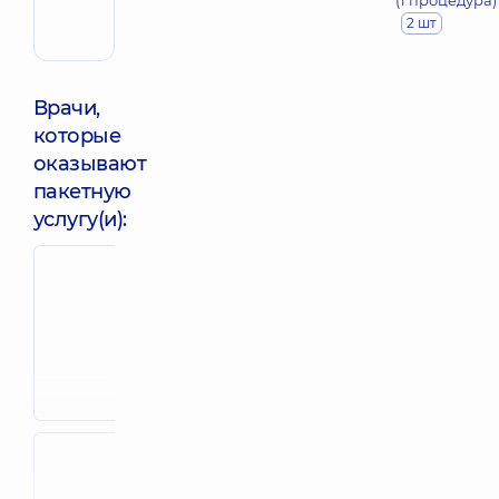
(1 процедура)
2 шт
Врачи,
которые
оказывают
пакетную
услугу(и):
Солтан
Александр
Евстратов Иван
Александро
Денисович
Массажист;
Реабилитолог;
Специалист по
Физиотерапевт,
7
физической
лет опыта
реабилитации,
лет опыта
Филобоковая
Лавренюк
Зоряна
Александр
Евгеньевна