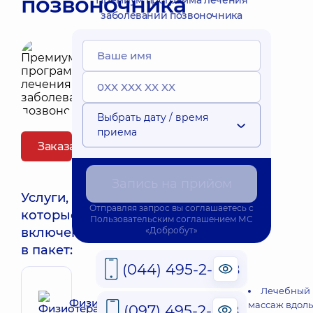
позвоночника
Премиум программа лечения
заболеваний позвоночника
Выбрать дату / время
приема
Заказать пакет
Запись на прийом
Услуги,
Отправляя запрос вы соглашаетесь с
которые
Пользовательским соглашением
МС
включены
«Добробут»
в пакет:
(044) 495-2-888
Лечебный
Физиотерапевтические
массаж вдоль
(097) 495-2-888