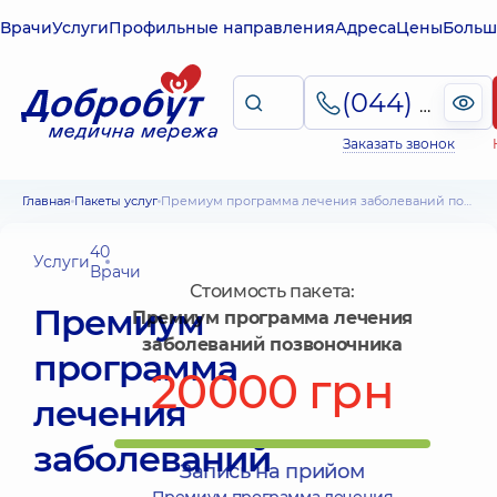
Врачи
Услуги
Профильные направления
Адреса
Цены
Больш
(044) 495-2-888
Заказать звонок
Главная
Пакеты услуг
Премиум программа лечения заболеваний позвоночника
40
Услуги
Врачи
Стоимость пакета:
Премиум
Премиум программа лечения
заболеваний позвоночника
программа
20000 грн
лечения
заболеваний
Запись на прийом