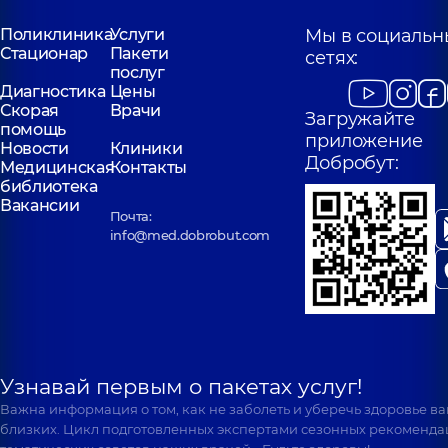
Поликлиника
Услуги
Мы в социальн
Стационар
Пакети
сетях:
послуг
Диагностика
Цены
Скорая
Врачи
Загружайте
помощь
приложение
Новости
Клиники
Добробут:
Медицинская
Контакты
библиотека
Вакансии
Почта:
info@med.dobrobut.com
Узнавай первым о пакетах услуг!
Важна информация о том, как не заболеть и уберечь здоровье в
близких. Цикл подготовленных экспертами сезонных рекоменда