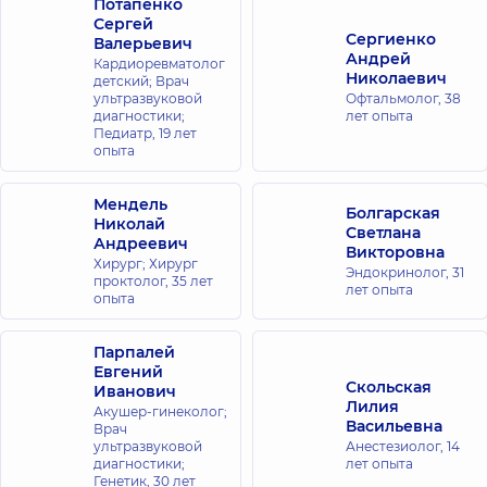
Потапенко
Сергей
Сергиенко
Валерьевич
Андрей
Кардиоревматолог
Николаевич
детский; Врач
ультразвуковой
Офтальмолог,
38
диагностики;
лет опыта
Педиатр,
19 лет
опыта
Мендель
Болгарская
Николай
Светлана
Андреевич
Викторовна
Хирург; Хирург
Эндокринолог,
31
проктолог,
35 лет
лет опыта
опыта
Парпалей
Евгений
Скольская
Иванович
Лилия
Акушер-гинеколог;
Васильевна
Врач
ультразвуковой
Анестезиолог,
14
диагностики;
лет опыта
Генетик,
30 лет