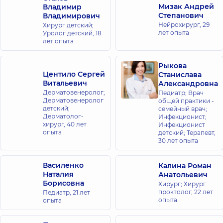
Мизак Андрей
Владимир
Степанович
Владимирович
Нейрохирург,
29
Хирург детский;
лет опыта
Уролог детский,
18
лет опыта
Рыкова
Центило Сергей
Станислава
Витальевич
Александровна
Дерматовенеролог;
Педиатр; Врач
Дерматовенеролог
общей практики -
детский;
семейный врач;
Дерматолог-
Инфекционист;
хирург,
40 лет
Инфекционист
опыта
детский; Терапевт,
30 лет опыта
Василенко
Калина Роман
Наталия
Анатольевич
Борисовна
Хирург; Хирург
проктолог,
22 лет
Педиатр,
21 лет
опыта
опыта