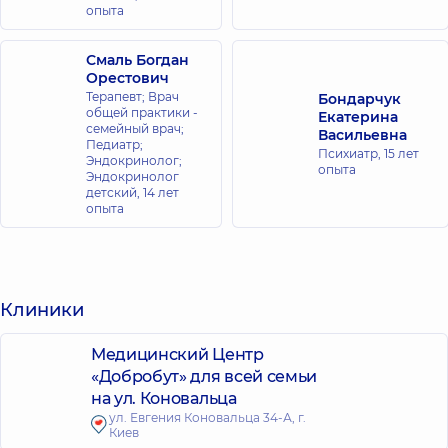
опыта
Смаль Богдан
Орестович
Терапевт; Врач
Бондарчук
общей практики -
Екатерина
семейный врач;
Васильевна
Педиатр;
Психиатр,
15 лет
Эндокринолог;
опыта
Эндокринолог
детский,
14 лет
опыта
Клиники
Медицинский Центр
«Добробут» для всей семьи
на ул. Коновальца
ул. Евгения Коновальца 34-А, г.
Киев