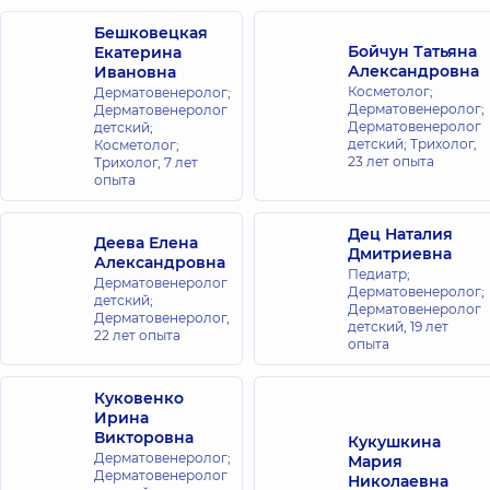
Бешковецкая
Бойчун Татьяна
Екатерина
Александровна
Ивановна
Косметолог;
Дерматовенеролог;
Дерматовенеролог;
Дерматовенеролог
Дерматовенеролог
детский;
детский; Трихолог,
Косметолог;
23 лет опыта
Трихолог,
7 лет
опыта
Дец Наталия
Деева Елена
Дмитриевна
Александровна
Педиатр;
Дерматовенеролог
Дерматовенеролог;
детский;
Дерматовенеролог
Дерматовенеролог,
детский,
19 лет
22 лет опыта
опыта
Куковенко
Ирина
Викторовна
Кукушкина
Дерматовенеролог;
Мария
Дерматовенеролог
Николаевна