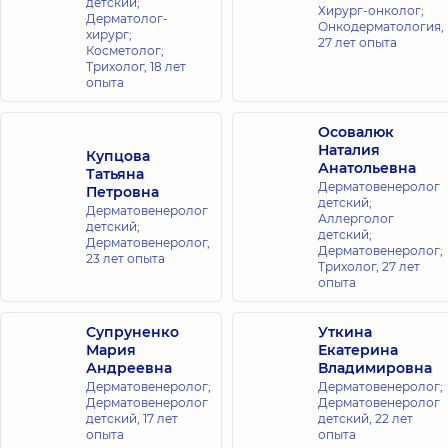
детский;
Хирург-онколог;
Дерматолог-
Онкодерматология,
хирург;
27 лет опыта
Косметолог;
Трихолог,
18 лет
опыта
Осовалюк
Наталия
Купцова
Анатольевна
Татьяна
Дерматовенеролог
Петровна
детский;
Дерматовенеролог
Аллерголог
детский;
детский;
Дерматовенеролог,
Дерматовенеролог;
23 лет опыта
Трихолог,
27 лет
опыта
Супруненко
Уткина
Мария
Екатерина
Андреевна
Владимировна
Дерматовенеролог;
Дерматовенеролог;
Дерматовенеролог
Дерматовенеролог
детский,
17 лет
детский,
22 лет
опыта
опыта