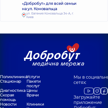
«Добробут» для всей семьи
на ул. Коновальца
ул. Евгения Коновальца 34-А, г.
Киев
Поликлиника
Услуги
Мы в социальн
Стационар
Пакети
сетях:
послуг
Диагностика
Цены
Скорая
Врачи
Загружайте
помощь
приложение
Новости
Клиники
Добробут: