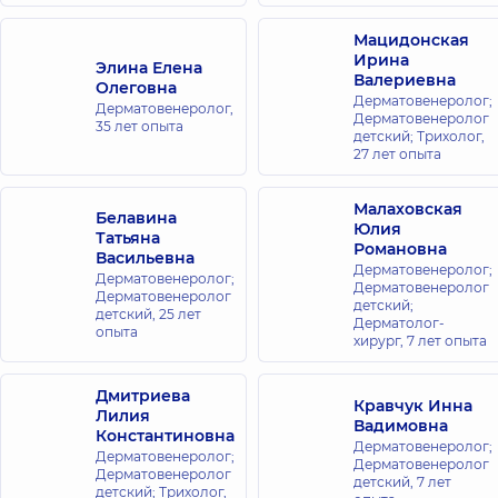
Мацидонская
Ирина
Элина Елена
Валериевна
Олеговна
Дерматовенеролог;
Дерматовенеролог,
Дерматовенеролог
35 лет опыта
детский; Трихолог,
27 лет опыта
Малаховская
Белавина
Юлия
Татьяна
Романовна
Васильевна
Дерматовенеролог;
Дерматовенеролог;
Дерматовенеролог
Дерматовенеролог
детский;
детский,
25 лет
Дерматолог-
опыта
хирург,
7 лет опыта
Дмитриева
Кравчук Инна
Лилия
Вадимовна
Константиновна
Дерматовенеролог;
Дерматовенеролог;
Дерматовенеролог
Дерматовенеролог
детский,
7 лет
детский; Трихолог,