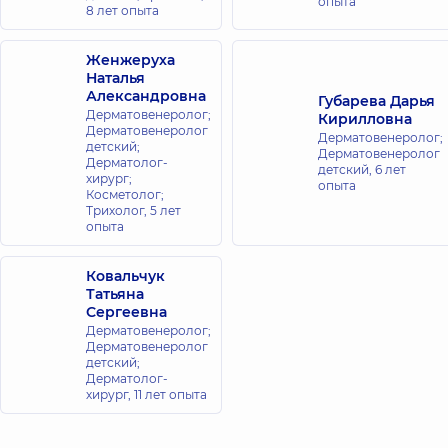
опыта
8 лет опыта
Женжеруха
Наталья
Александровна
Губарева Дарья
Дерматовенеролог;
Кирилловна
Дерматовенеролог
Дерматовенеролог;
детский;
Дерматовенеролог
Дерматолог-
детский,
6 лет
хирург;
опыта
Косметолог;
Трихолог,
5 лет
опыта
Ковальчук
Татьяна
Сергеевна
Дерматовенеролог;
Дерматовенеролог
детский;
Дерматолог-
хирург,
11 лет опыта