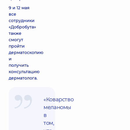
9 и 12 мая
все
сотрудники
«Добробута»
также
смогут
пройти
дерматоскопию
и
получить
консультацию
дерматолога.
«Коварство
меланомы
в
том,