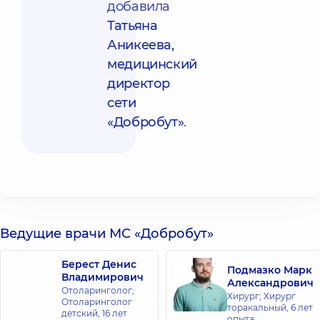
добавила
Татьяна
Аникеева,
медицинский
директор
сети
«Добробут»
.
Ведущие врачи МС «Добробут»
Берест Денис
Подмазко Марк
Владимирович
Александрович
Отоларинголог;
Хирург; Хирург
Отоларинголог
торакальный,
6 лет
детский,
16 лет
опыта