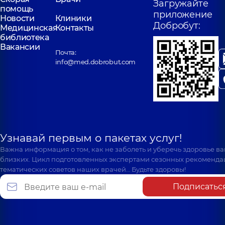
Загружайте
помощь
приложение
Новости
Клиники
Добробут:
Медицинская
Контакты
библиотека
Вакансии
Почта:
info@med.dobrobut.com
Узнавай первым о пакетах услуг!
Важна информация о том, как не заболеть и уберечь здоровье в
близких. Цикл подготовленных экспертами сезонных рекоменда
тематических советов наших врачей… Будьте здоровы!
Подписатьс