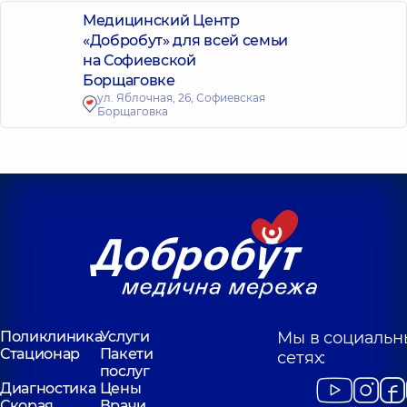
Медицинский Центр
«Добробут» для всей семьи
на Софиевской
Борщаговке
ул. Яблочная, 26, Софиевская
Борщаговка
Поликлиника
Услуги
Мы в социальн
Стационар
Пакети
сетях:
послуг
Диагностика
Цены
Скорая
Врачи