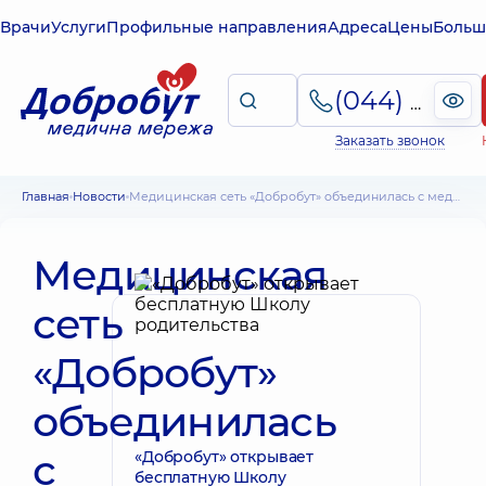
Врачи
Услуги
Профильные направления
Адреса
Цены
Больш
(044) 495-2-888
Заказать звонок
Главная
Новости
Медицинская сеть «Добробут» объединилась с медицинской сетью «Doctor Sam». Киев, 26.05.2020
Медицинская
сеть
«Добробут»
объединилась
с
«Добробут» открывает
бесплатную Школу