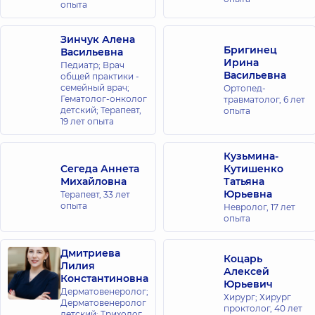
опыта
Зинчук Алена
Бригинец
Васильевна
Ирина
Педиатр; Врач
Васильевна
общей практики -
семейный врач;
Ортопед-
Гематолог-онколог
травматолог,
6 лет
детский; Терапевт,
опыта
19 лет опыта
Кузьмина-
Сегеда Аннета
Кутишенко
Михайловна
Татьяна
Юрьевна
Терапевт,
33 лет
опыта
Невролог,
17 лет
опыта
Дмитриева
Коцарь
Лилия
Алексей
Константиновна
Юрьевич
Дерматовенеролог;
Хирург; Хирург
Дерматовенеролог
проктолог,
40 лет
детский; Трихолог,