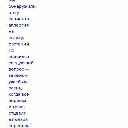
мы
обнаружили,
что у
пациента
аллергия
на
пыльцу
растений.
Но
появился
следующий
вопрос —
за окном
уже была
осень,
когда все
деревья
и травы
отцвели,
а пыльца
перестала