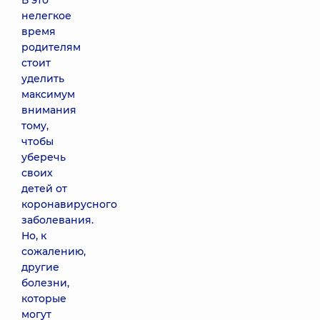
В это
нелегкое
время
родителям
стоит
уделить
максимум
внимания
тому,
чтобы
уберечь
своих
детей от
коронавирусного
заболевания.
Но, к
сожалению,
другие
болезни,
которые
могут