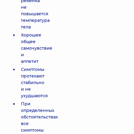
ребенка
не
повышается
температура
тела
Хорошее
общее
самочувствие
и
аппетит
Симптомы
протекают
стабильно
и не
ухудшаются
При
определенных
обстоятельствах
все
симптомы