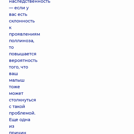
наследственность
— если у
вас есть
склонность
к
проявлениям
поллиноза,
то
повышается
вероятность
того, что
ваш
малыш
тоже
может
столкнуться
с такой
проблемой.
Еще одна
из
причин