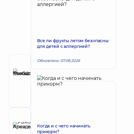
Все ли фрукты летом безопасны
для детей с аллергией?
Обновлено: 07.08.2026
Автор
Ковбаско
Екатерина
Запись к врачу
Михайловна
Врач
общей
практики
-
семейный
Рецензент
врач;
Рыков
Когда и с чего начинать
Аллерголог;
Алексей
прикорм?
Аллерголог