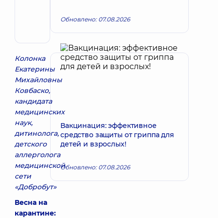
Запись к врачу
детский;
Аркадьевич
Педиатр
Педиатр;
Обновлено: 07.08.2026
Гастроэнтеролог
детский
Колонка
Екатерины
Михайловны
Ковбаско,
кандидата
медицинских
наук,
Вакцинация: эффективное
дитинолога,
средство защиты от гриппа для
детского
детей и взрослых!
аллерголога
медицинской
Обновлено: 07.08.2026
сети
«Добробут»
Весна на
карантине: