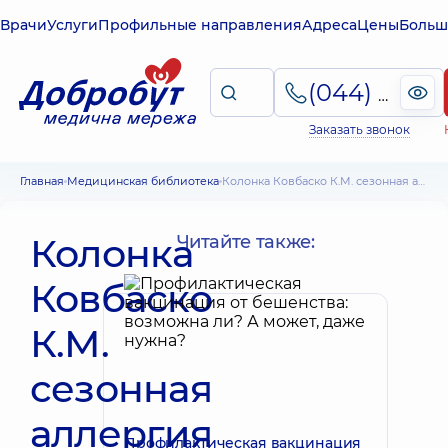
Врачи
Услуги
Профильные направления
Адреса
Цены
Больш
(044) 495-2-888
Заказать звонок
Главная
Медицинская библиотека
Колонка Ковбаско К.М. сезонная аллергия
Колонка
Читайте также:
Ковбаско
К.М.
сезонная
аллергия
Профилактическая вакцинация