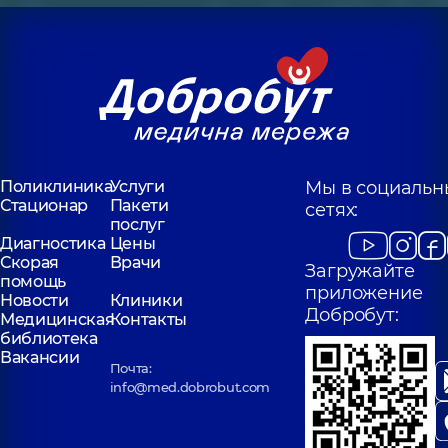
Поликлиника
Услуги
Мы в социальн
Стационар
Пакети
сетях:
послуг
Диагностика
Цены
Скорая
Врачи
Загружайте
помощь
приложение
Новости
Клиники
Добробут:
Медицинская
Контакты
библиотека
Вакансии
Почта:
info@med.dobrobut.com