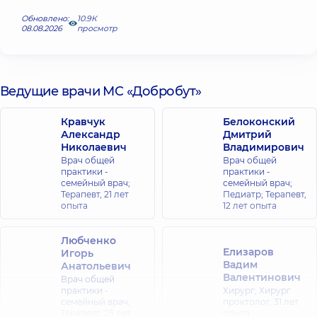
Обновлено:
10.9К
08.08.2026
просмотр
Ведущие врачи МС «Добробут»
Кравчук
Белоконский
Александр
Дмитрий
Николаевич
Владимирович
Врач общей
Врач общей
практики -
практики -
семейный врач;
семейный врач;
Терапевт,
21 лет
Педиатр; Терапевт,
опыта
12 лет опыта
Любченко
Елизаров
Игорь
Вадим
Анатольевич
Валентинович
Врач общей
практики -
Хирург; Хирург
семейный врач;
проктолог,
31 лет
Терапевт,
25 лет
опыта