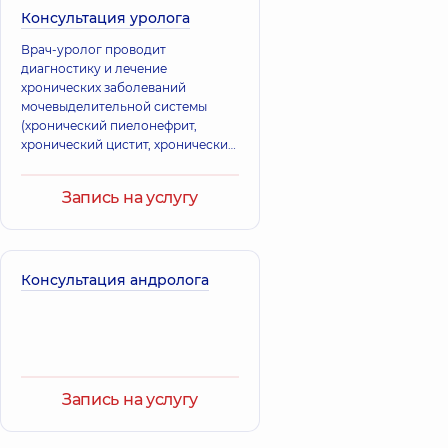
врожденных аномалий и
Консультация уролога
недостатков развития
Врач-уролог проводит
мочеполовой системы успешно
диагностику и лечение
корректируется именно в детском
хронических заболеваний
возрасте.
мочевыделительной системы
(хронический пиелонефрит,
хронический цистит, хронический
простатит), эректильной
дисфункции, а также
Запись на услугу
заболеваний, передающихся
половым путем.
Консультация андролога
Запись на услугу