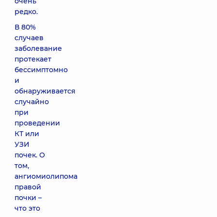
очень
редко.
В 80%
случаев
заболевание
протекает
бессимптомно
и
обнаруживается
случайно
при
проведении
КТ или
УЗИ
почек. О
том,
ангиомиолипома
правой
почки –
что это