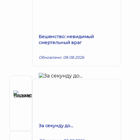
Бешенство: невидимый
смертельный враг
Обновлено: 08.08.2026
Автор
Елизаров
Вадим
Запись к врачу
Валентинович
Хирург;
Хирург
За секунду до…
проктолог