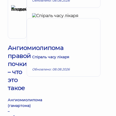
Обновлено: 08.08.2026
Рецензент
Басацкий
Андрей
Запись к врачу
Владимирович
Хирург
эндоваскулярный
Ангиомиолипома
правой
Спіраль часу лікаря
почки
Обновлено: 08.08.2026
– что
это
такое
Ангиомиолипома
(гамартома)
–