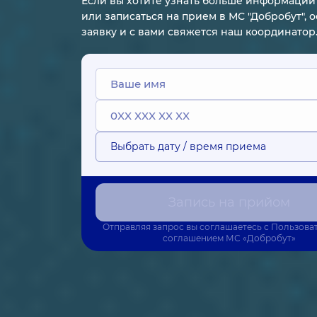
Если вы хотите узнать больше информации 
или записаться на прием в МС "Добробут", 
заявку и с вами свяжется наш координатор
Выбрать дату / время приема
Запись на прийом
Отправляя запрос вы соглашаетесь с
Пользова
соглашением
МС «Добробут»