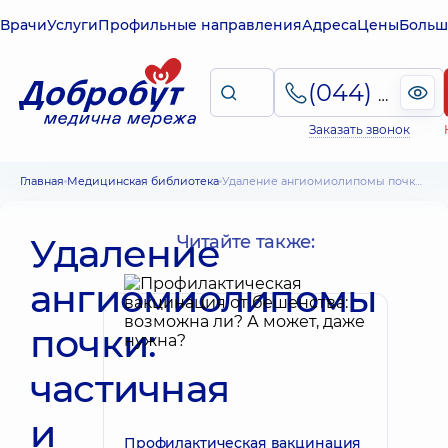
Врачи
Услуги
Профильные направления
Адреса
Цены
Больш
(044) 495-2-888
Заказать звонок
Главная
Медицинская библиотека
Удаление ангиомиолипомы почки: частичная и радикальная нефрэктомия
Удаление
Читайте также:
ангиомиолипомы
почки:
частичная
и
Профилактическая вакцинация