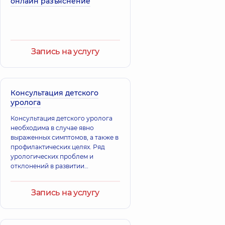
онлайн разъяснение
Запись на услугу
Консультация детского
уролога
Консультация детского уролога
необходима в случае явно
выраженных симптомов, а также в
профилактических целях. Ряд
урологических проблем и
отклонений в развитии
мочеполовой системы малыша
могут быть врожденными,
Запись на услугу
поэтому профилактические
консультации у специалиста
проводятся в первые месяцы
жизни ребёнка. Большинство