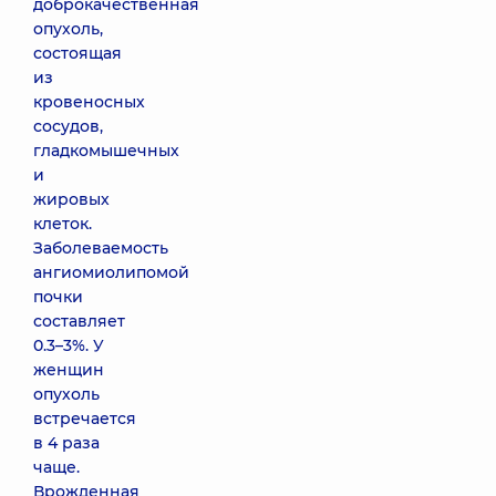
доброкачественная
опухоль,
состоящая
из
кровеносных
сосудов,
гладкомышечных
и
жировых
клеток.
Заболеваемость
ангиомиолипомой
почки
составляет
0.3–3%. У
женщин
опухоль
встречается
в 4 раза
чаще.
Врожденная