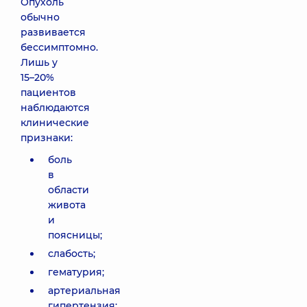
Опухоль
обычно
развивается
бессимптомно.
Лишь у
15–20%
пациентов
наблюдаются
клинические
признаки:
боль
в
области
живота
и
поясницы;
слабость;
гематурия;
артериальная
гипертензия;