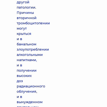
другой
патологии.
Причины
вторичной
тромбоцитопении
могут
крыться
и в
банальном
злоупотреблении
алкогольными
напитками,
и в
получении
высоких
доз
радиационного
облучения,
и в
вынужденном