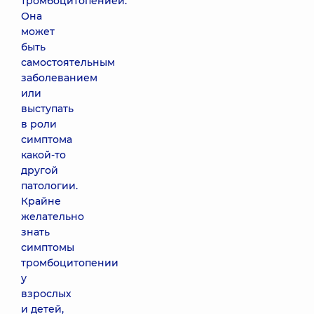
тромбоцитопенией.
Она
может
быть
самостоятельным
заболеванием
или
выступать
в роли
симптома
какой-то
другой
патологии.
Крайне
желательно
знать
симптомы
тромбоцитопении
у
взрослых
и детей,