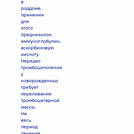
в
роддоме,
применяя
для
этого
преднизолон,
иммуноглобулин,
аскорбиновую
кислоту.
Нередко
тромбоцитопения
у
новорожденных
требует
переливание
тромбоцитарной
массы.
На
весь
период
лечения