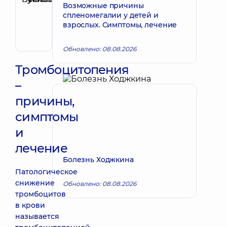
Возможные причины
Запись к врачу
Руслан
спленомегалии у детей и
Васильевич
взрослых. Симптомы, лечение
Гастроэнтеролог
Обновлено: 08.08.2026
Тромбоцитопения
–
причины,
симптомы
и
лечение
Болезнь Ходжкина
Патологическое
снижение
Обновлено: 08.08.2026
тромбоцитов
в крови
называется