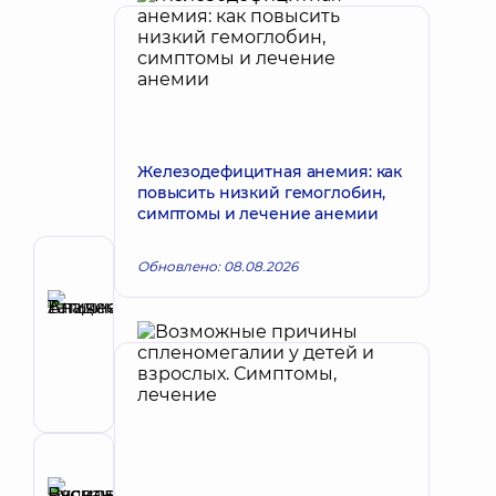
Железодефицитная анемия: как
повысить низкий гемоглобин,
симптомы и лечение анемии
Обновлено: 08.08.2026
Автор
Аникеева
Татьяна
Запись к врачу
Владимировна
Терапевт;
Кардиолог;
Ревматолог
Рецензент
Буяновский