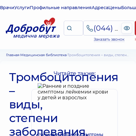
Врачи
Услуги
Профильные направления
Адреса
Цены
Больш
(044) 495-2-888
Заказать звонок
Главная
Медицинская библиотека
Тромбоцитопения – виды, степени заболевания, принципы лечения
Тромбоцитопения
Читайте также:
–
виды,
степени
заболевания,
Ранние и поздние симптомы