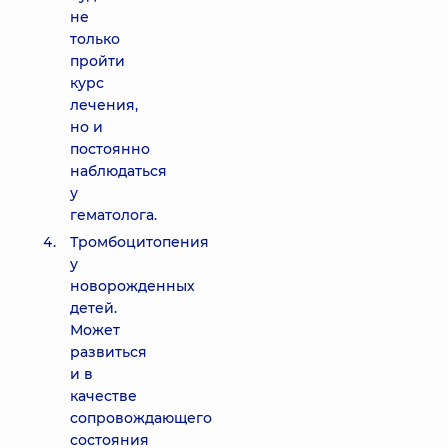
не
только
пройти
курс
лечения,
но и
постоянно
наблюдаться
у
гематолога.
Тромбоцитопения
у
новорожденных
детей.
Может
развиться
и в
качестве
сопровождающего
состояния