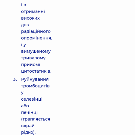
і в
отриманні
високих
доз
радіаційного
опромінення,
і у
вимушеному
тривалому
прийомі
цитостатиків.
Руйнування
тромбоцитів
у
селезінці
або
печінці
(трапляється
вкрай
рідко).