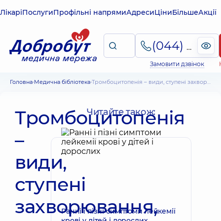
Лікарі
Послуги
Профільні напрями
Адреси
Ціни
Більше
Акції
(044) 495-2-888
Замовити дзвінок
Головна
Медична бібліотека
Тромбоцитопенія – види, ступені захворювання, принципи лікування
Тромбоцитопенія
Читайте також:
–
види,
ступені
захворювання,
Ранні і пізні симптоми лейкемії
крові у дітей і дорослих