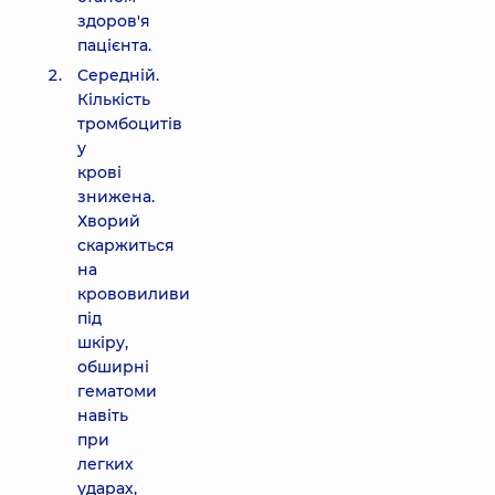
здоров'я
пацієнта.
Середній.
Кількість
тромбоцитів
у
крові
знижена.
Хворий
скаржиться
на
крововиливи
під
шкіру,
обширні
гематоми
навіть
при
легких
ударах,