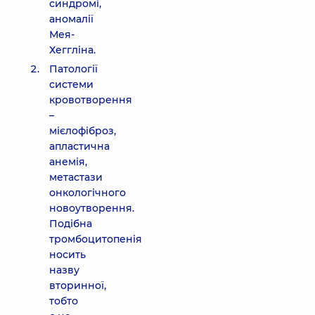
синдромі,
аномалії
Мея-
Хеггліна.
Патології
системи
кровотворення
–
мієлофіброз,
апластична
анемія,
метастази
онкологічного
новоутворення.
Подібна
тромбоцитопенія
носить
назву
вторинної,
тобто