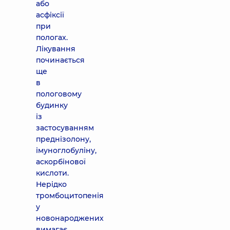
або
асфіксії
при
пологах.
Лікування
починається
ще
в
пологовому
будинку
із
застосуванням
преднізолону,
імуноглобуліну,
аскорбінової
кислоти.
Нерідко
тромбоцитопенія
у
новонароджених
вимагає