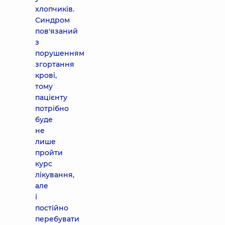
хлопчиків.
Синдром
пов'язаний
з
порушенням
згортання
крові,
тому
пацієнту
потрібно
буде
не
лише
пройти
курс
лікування,
але
і
постійно
перебувати