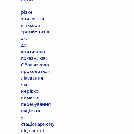
–
різке
зниження
кількості
тромбоцитів
аж
до
критичних
показників.
Обов’язково
проводиться
лікування,
яке
нерідко
вимагає
перебування
пацієнта
у
стаціонарному
відділенні.