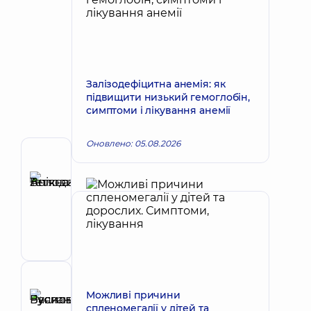
Залізодефіцитна анемія: як
підвищити низький гемоглобін,
симптоми і лікування анемії
Оновлено: 05.08.2026
Автор
Анікєєва
Тетяна
Запис до лікаря
Володимирівна
Терапевт;
Кардіолог;
Ревматолог
Рецензент
Можливі причини
Буяновський
спленомегалії у дітей та