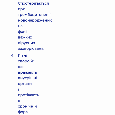
Спостерігається
при
тромбоцитопенії
новонароджених
на
фоні
важких
вірусних
захворювань.
Різні
хвороби,
що
вражають
внутрішні
органи
і
протікають
в
хронічній
формі.