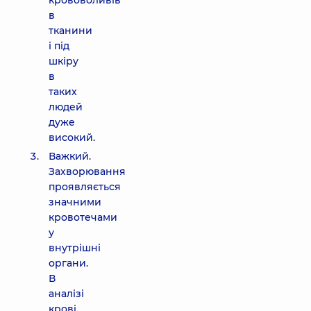
крововоливів
в
тканини
і під
шкіру
в
таких
людей
дуже
високий.
Важкий.
Захворювання
проявляється
значними
кровотечами
у
внутрішні
органи.
В
аналізі
крові