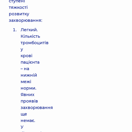
ступені
тяжкості
розвитку
захворювання:
Легкий.
Кількість
тромбоцитів
у
крові
пацієнта
– на
нижній
межі
норми.
Явних
проявів
захворювання
ще
немає.
У