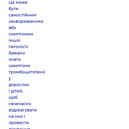
Це може
бути
самостійним
захворюванням
або
симптомом
іншої
патології.
Бажано
знати
симптоми
тромбоцитопенії
у
дорослих
і дітей,
щоб
своєчасно
відреагувати
на них і
провести