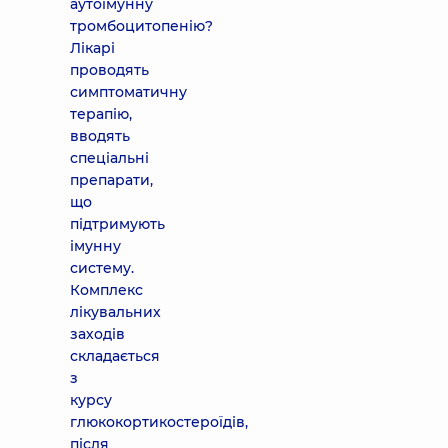
аутоімунну
тромбоцитопенію?
Лікарі
проводять
симптоматичну
терапію,
вводять
спеціальні
препарати,
що
підтримують
імунну
систему.
Комплекс
лікувальних
заходів
складається
з
курсу
глюкокортикостероїдів,
після