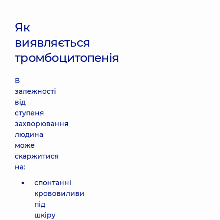
Як
виявляється
тромбоцитопенія
В
залежності
від
ступеня
захворювання
людина
може
скаржитися
на:
спонтанні
крововиливи
під
шкіру