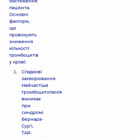
обстеження
пацієнта.
Основні
фактори,
що
провокують
зниження
кількості
тромбоцитів
у крові:
Спадкові
захворювання.
Найчастіше
тромбоцитопенія
виникає
при
синдромі
Бернара-
Сур'ї,
TAR-