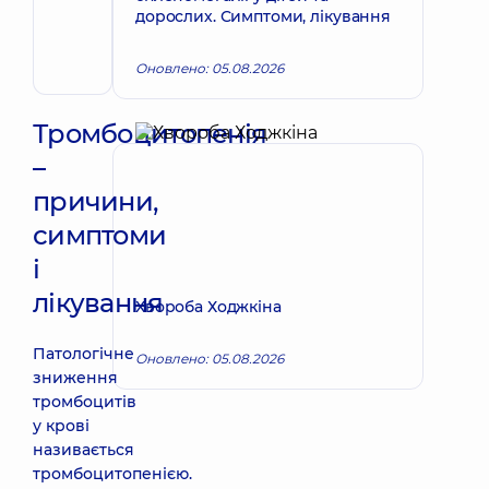
Запис до лікаря
Руслан
дорослих. Симптоми, лікування
Васильович
Гастроентеролог
Оновлено: 05.08.2026
Тромбоцитопенія
–
причини,
симптоми
і
лікування
Хвороба Ходжкіна
Патологічне
Оновлено: 05.08.2026
зниження
тромбоцитів
у крові
називається
тромбоцитопенією.