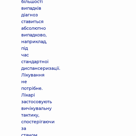
більшості
випадків
діагноз
ставиться
абсолютно
випадково,
наприклад,
під
час
стандартної
диспансеризації.
Лікування
не
потрібне.
Лікарі
застосовують
вичікувальну
тактику,
спостерігаючи
за
станом