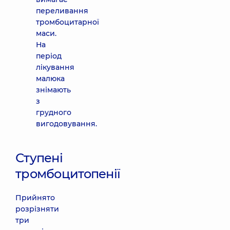
переливання
тромбоцитарної
маси.
На
період
лікування
малюка
знімають
з
грудного
вигодовування.
Ступені
тромбоцитопенії
Прийнято
розрізняти
три