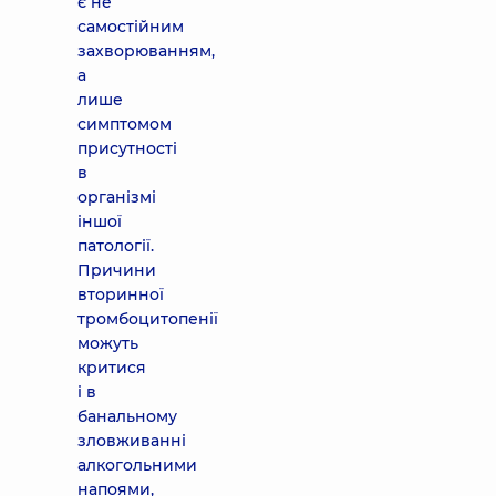
є не
самостійним
захворюванням,
а
лише
симптомом
присутності
в
організмі
іншої
патології.
Причини
вторинної
тромбоцитопенії
можуть
критися
і в
банальному
зловживанні
алкогольними
напоями,