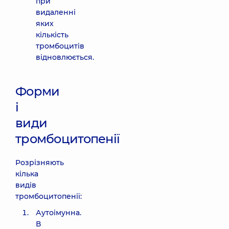
при
видаленні
яких
кількість
тромбоцитів
відновлюється.
Форми
і
види
тромбоцитопенії
Розрізняють
кілька
видів
тромбоцитопенії:
Аутоімунна.
В