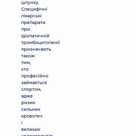
шлунку.
Специфічні
лікарські
препарати
при
ідіопатичній
тромбоцитопенії
призначають
також
тим,
хто
професійно
займається
спортом,
адже
ризик
сильних
кровотеч
і
великих