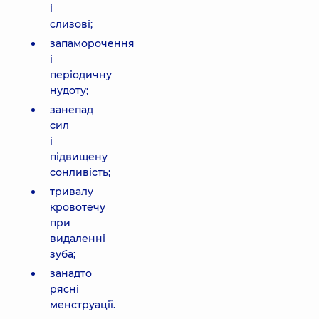
і
слизові;
запаморочення
і
періодичну
нудоту;
занепад
сил
і
підвищену
сонливість;
тривалу
кровотечу
при
видаленні
зуба;
занадто
рясні
менструації.