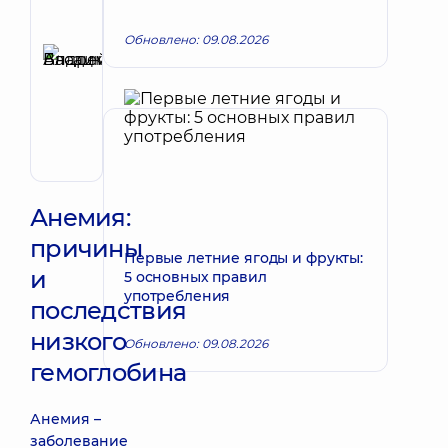
Автор,
Рецензент
Обновлено: 09.08.2026
Басацкий
Запись к врачу
Андрей
Владимирович
Хирург
эндоваскулярный
Анемия:
причины
Первые летние ягоды и фрукты:
и
5 основных правил
употребления
последствия
низкого
Обновлено: 09.08.2026
гемоглобина
Анемия –
заболевание