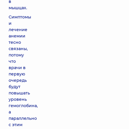
в
мышцах.
Симптомы
и
лечение
анемии
тесно
связаны,
потому
что
врачи в
первую
очередь
будут
повышать
уровень
гемоглобина,
а
параллельно
с этим