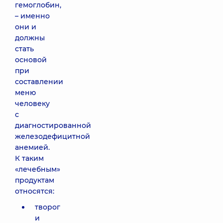
гемоглобин,
– именно
они и
должны
стать
основой
при
составлении
меню
человеку
с
диагностированной
железодефицитной
анемией.
К таким
«лечебным»
продуктам
относятся:
творог
и