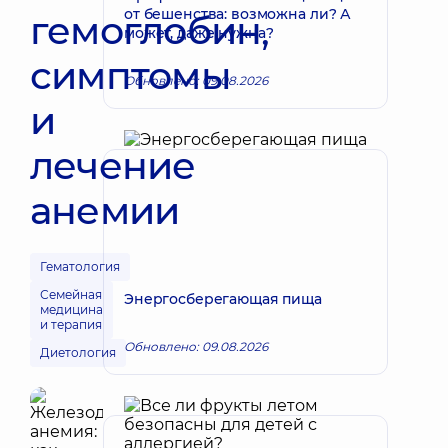
от бешенства: возможна ли? А
гемоглобин,
может, даже нужна?
симптомы
Обновлено: 09.08.2026
и
лечение
анемии
Гематология
Семейная
Энергосберегающая пища
медицина
и терапия
Обновлено: 09.08.2026
Диетология