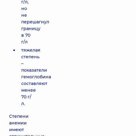
г/л,
но
не
перешагнул
границу
в 70
г/л
тяжелая
степень
–
показатели
гемоглобина
составляют
менее
70 г/
л.
Степени
анемии
имеют