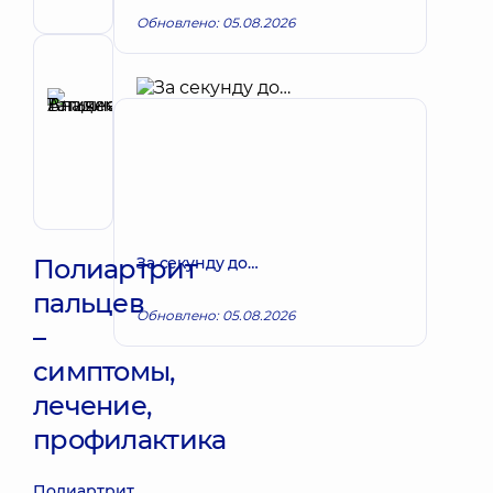
Ревматолог
Обновлено: 05.08.2026
Рецензент
Аникеева
Татьяна
Запись к врачу
Владимировна
Терапевт;
Кардиолог;
Ревматолог
Полиартрит
За секунду до…
пальцев
Обновлено: 05.08.2026
–
симптомы,
лечение,
профилактика
Полиартрит