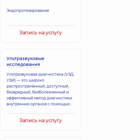
Эндопротезирование
Запись на услугу
Ультразвуковые
исследования
Ультразвуковая диагностика (УЗД,
УЗИ) — это широко
распространённый, доступный,
безвредный, безболезненный и
эффективный метод диагностики
внутренних органов с помощью
ультразвуковых волн
(механических высокочастотных
Запись на услугу
колебаний с короткой длинной
волны).