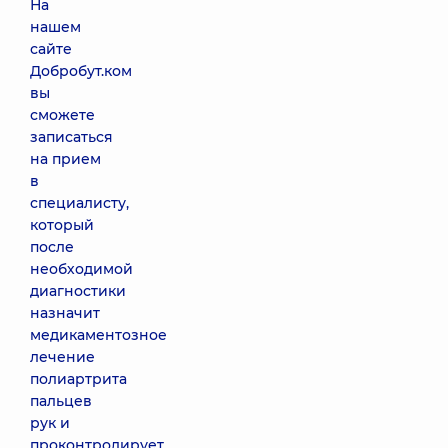
На
нашем
сайте
Добробут.ком
вы
сможете
записаться
на прием
в
специалисту,
который
после
необходимой
диагностики
назначит
медикаментозное
лечение
полиартрита
пальцев
рук и
проконтролирует