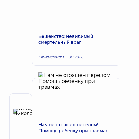
Бешенство: невидимый
смертельный враг
Обновлено: 05.08.2026
Автор
Левада
Ирина
Запись к врачу
Нам не страшен перелом!
Николаевна
Помощь ребенку при травмах
Терапевт;
Кардиолог;