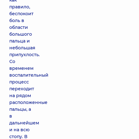
как
правило,
беспокоит
боль в
области
большого
пальца и
небольшая
припухлость.
Со
временем
воспалительный
процесс
переходит
на рядом
расположенные
пальцы, а
в
дальнейшем
и на всю
стопу. В