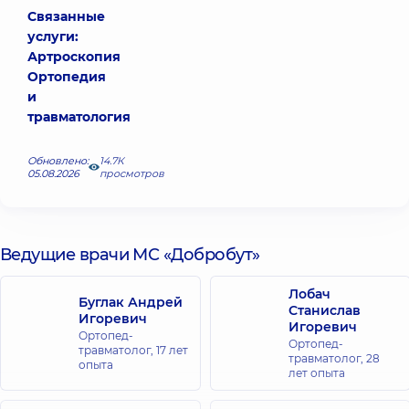
Связанные
услуги:
Артроскопия
Ортопедия
и
травматология
Обновлено:
14.7К
05.08.2026
просмотров
Ведущие врачи МС «Добробут»
Лобач
Буглак Андрей
Станислав
Игоревич
Игоревич
Ортопед-
Ортопед-
травматолог,
17 лет
травматолог,
28
опыта
лет опыта