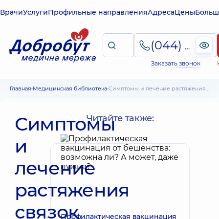
Врачи
Услуги
Профильные направления
Адреса
Цены
Больш
(044) 495-2-888
Заказать звонок
Главная
Медицинская библиотека
Симптомы и лечение растяжения связок сустава, диагностика, меры предосторожности
Симптомы
Читайте также:
и
лечение
растяжения
связок
Профилактическая вакцинация