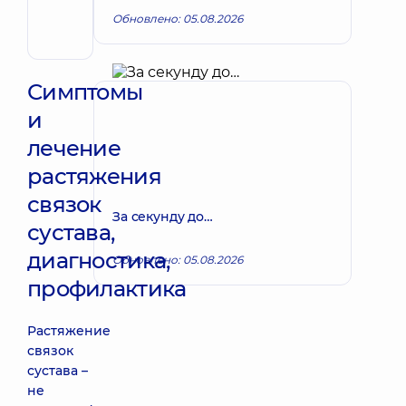
Хирург
Обновлено: 05.08.2026
эндоваскулярный
Симптомы
и
лечение
растяжения
связок
За секунду до…
сустава,
диагностика,
Обновлено: 05.08.2026
профилактика
Растяжение
связок
сустава –
не