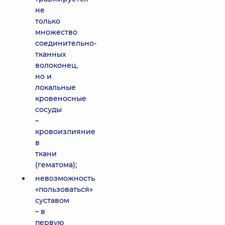
не
только
множество
соединительно-
тканных
волоконец,
но и
локальные
кровеносные
сосуды
–
кровоизлияние
в
ткани
(гематома);
невозможность
«пользоваться»
суставом
– в
первую