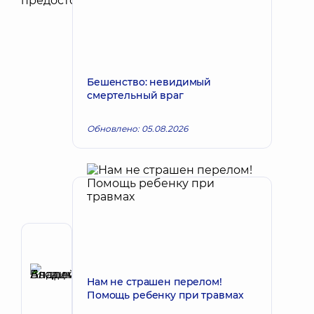
Бешенство: невидимый
смертельный враг
Обновлено: 05.08.2026
Автор,
Рецензент
Басацкий
Нам не страшен перелом!
Запись к врачу
Андрей
Помощь ребенку при травмах
Владимирович