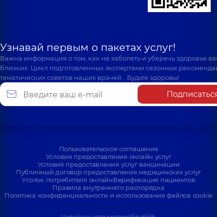
Узнавай первым о пакетах услуг!
Важна информация о том, как не заболеть и уберечь здоровье в
близких. Цикл подготовленных экспертами сезонных рекоменда
тематических советов наших врачей… Будьте здоровы!
Подписатьс
Пользовательское соглашение
Условия предоставления онлайн услуг
Условия предоставления услуг вакцинации
Публичный договор предоставления медицинских услуг
Уголок потребителя онлайн
Верификация пациентов
Правила внутреннего распорядка
Политика конфиденциальности и использования файлов cookie
Українською мовою
English