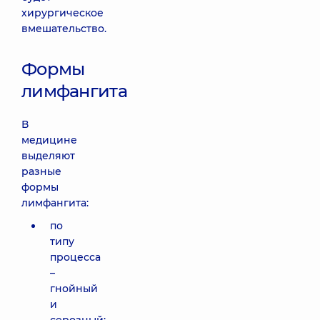
хирургическое
вмешательство.
Формы
лимфангита
В
медицине
выделяют
разные
формы
лимфангита:
по
типу
процесса
–
гнойный
и