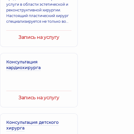
услуги в области эстетической и
реконструктивной хирургии.
Настоящий пластический хирург
специализируется не только во
всех сферах пластической
хирургии и имеет опыт
Запись на услугу
хирургических вмешательств
любой сложности, но и
выполняет функции психолога:
благодаря своим навыкам он
помогает повысить самооценку,
Консультация
преодолеть комплексы и
кардиохирурга
неуверенность в себе, полюбить
себя.
Запись на услугу
Консультация детского
хирурга