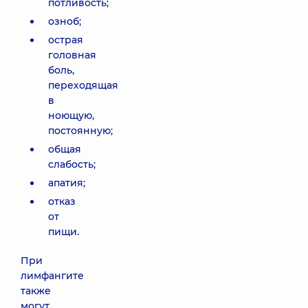
потливость;
озноб;
острая
головная
боль,
переходящая
в
ноющую,
постоянную;
общая
слабость;
апатия;
отказ
от
пищи.
При
лимфангите
также
могут