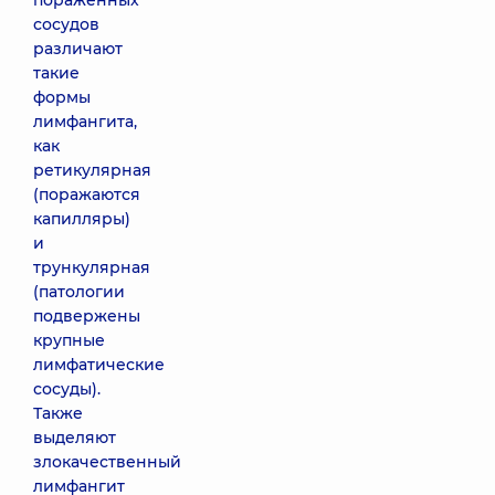
пораженных
сосудов
различают
такие
формы
лимфангита,
как
ретикулярная
(поражаются
капилляры)
и
трункулярная
(патологии
подвержены
крупные
лимфатические
сосуды).
Также
выделяют
злокачественный
лимфангит