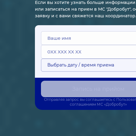
Если вы хотите узнать больше информации 
или записаться на прием в МС "Добробут", 
заявку и с вами свяжется наш координатор
Выбрать дату / время приема
Запись на прийом
Отправляя запрос вы соглашаетесь с
Пользова
соглашением
МС «Добробут»