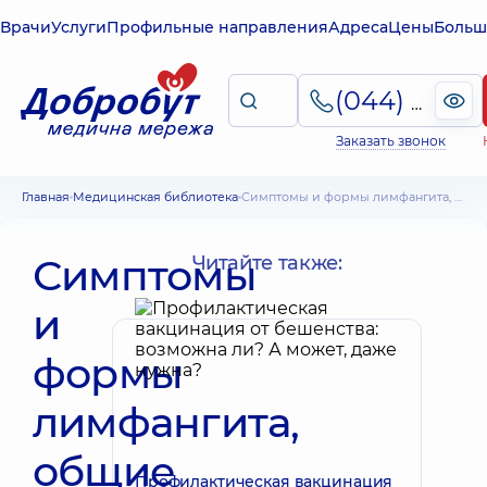
Врачи
Услуги
Профильные направления
Адреса
Цены
Больш
(044) 495-2-888
Заказать звонок
Главная
Медицинская библиотека
Симптомы и формы лимфангита, общие принципы лечения
Симптомы
Читайте также:
и
формы
лимфангита,
общие
Профилактическая вакцинация