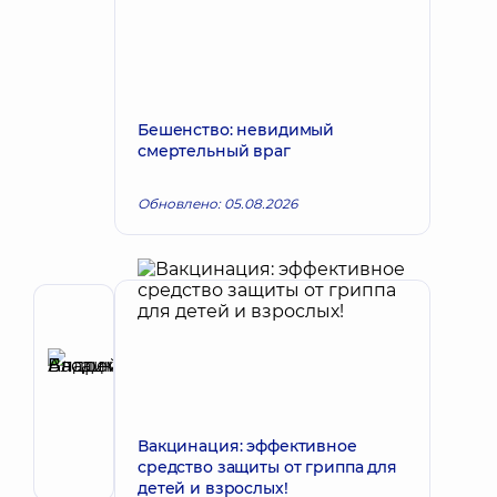
Бешенство: невидимый
смертельный враг
Обновлено: 05.08.2026
Автор,
Рецензент
Басацкий
Запись к врачу
Андрей
Владимирович
Вакцинация: эффективное
Хирург
средство защиты от гриппа для
эндоваскулярный
детей и взрослых!