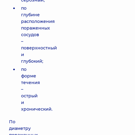
серозный;
по
глубине
расположения
пораженных
сосудов
–
поверхностный
и
глубокий;
по
форме
течения
–
острый
и
хронический.
По
диаметру