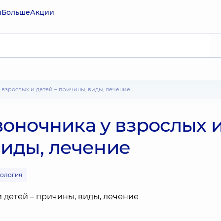
ы
Больше
Акции
 взрослых и детей – причины, виды, лечение
оночника у взрослых 
виды, лечение
тология