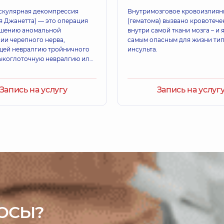
кулярная декомпрессия
Внутримозговое кровоизлиян
я Джанетта) — это операция
(гематома) вызвано кровотеч
ьшению аномальной
внутри самой ткани мозга – и 
ии черепного нерва,
самым опасным для жизни ти
ей невралгию тройничного
инсульта.
зыкоглоточную невралгию или
альный спазм.
Запись на услугу
Запись на услуг
ОСЫ?