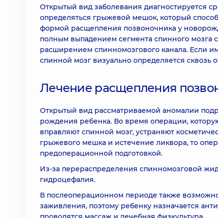
Открытый вид заболевания диагностируется ср
определяться грыжевой мешок, который способ
формой расщепления позвоночника у новорожд
полным выпадением сегмента спинного мозга с
расширением спинномозгового канала. Если им
спинной мозг визуально определяется сквозь о
Лечение расщепления позво
Открытый вид рассматриваемой аномалии подр
рождения ребенка. Во время операции, котору
вправляют спинной мозг, устраняют косметиче
грыжевого мешка и истечение ликвора, то опе
предоперационной подготовкой.
Из-за перераспределения спинномозговой жид
гидроцефалия.
В послеоперационном периоде также возможно
заживления, поэтому ребенку назначается ант
проводятся массаж и лечебная физкультура.