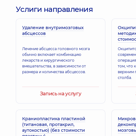
Услиги направления
Удаление внутримозговых
Окципи
абсцессов
методик
стоимос
Лечение абсцесса головного мозга
Окципито
обычно включает комбинацию
современ
лекарств и хирургического
операция
вмешательства, в зависимости от
том, что 
размера и количества абсцессов.
верхним 
столба.
Запись на услугу
Краниопластика пластиной
Микров
(титановая, протакрил,
декомп
аутокостью) (без стоимости
мозговы