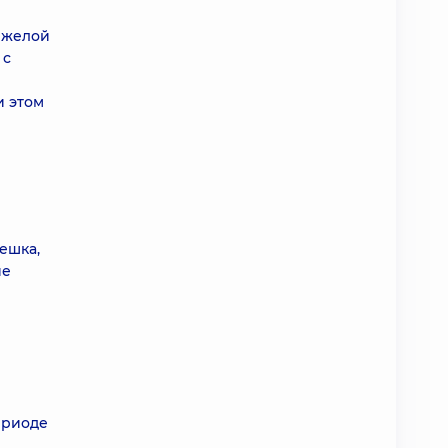
яжелой
 с
и этом
ешка,
ие
ериоде