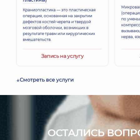
пластины)
Микровас
Краниопластика — это пластическая
(операци
операция, основанная на закрытии
по умен
дефектов костей черепа и твердой
компресс
мозговой оболочки, возникших в
вызывающ
результате травм или хирургических
нерва, я
вмешательств.
гемифаци
Запись на услугу
Смотреть все услуги
ОСТАЛИСЬ ВОПР