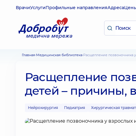
Врачи
Услуги
Профильные направления
Адреса
Цен
Главная
Медицинская библиотека
Расщепление позвоночника у
Расщепление позв
детей – причины, 
Нейрохирургия
Педиатрия
Хирургическая травма