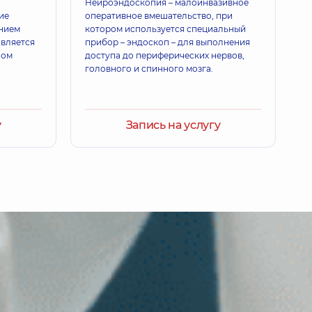
Нейроэндоскопия – малоинвазивное
ие
оперативное вмешательство, при
ением
котором используется специальный
является
прибор – эндоскоп – для выполнения
пом
доступа до периферических нервов,
головного и спинного мозга.
у
Запись на услугу