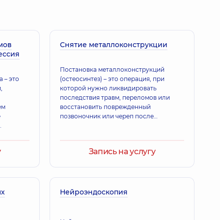
мов
Снятие металлоконструкции
ессия
Постановка металлоконструкций
 – это
(остеосинтез) – это операция, при
,
которой нужно ликвидировать
последствия травм, переломов или
ем
восстановить поврежденный
е
позвоночник или череп после
плановых операций с использование
специальных металлоконструкций
ию
у
Запись на услугу
ых
Нейроэндоскопия