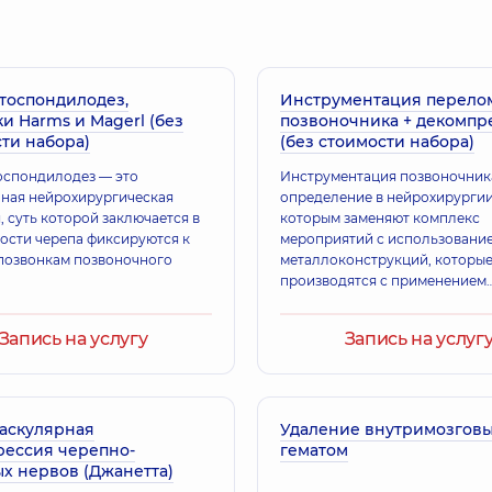
тоспондилодез,
Инструментация перело
и Harms и Magerl (без
позвоночника + декомпр
ти набора)
(без стоимости набора)
спондилодез — это
Инструментация позвоночника
ная нейрохирургическая
определение в нейрохирургии
, суть которой заключается в
которым заменяют комплекс
кости черепа фиксируются к
мероприятий с использовани
позвонкам позвоночного
металлоконструкций, которы
производятся с применением
современных технологий,
направленный на стабилизац
Запись на услугу
Запись на услуг
позвоночного столба
аскулярная
Удаление внутримозгов
рессия черепно-
гематом
х нервов (Джанетта)