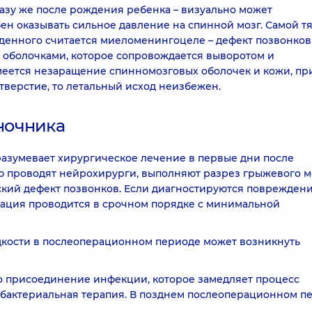
азу же после рождения ребенка – визуально может
ен оказывать сильное давление на спинной мозг. Самой т
енного считается миеломенингоцеле – дефект позвонков
 оболочками, которое сопровождается выворотом и
еется незаращение спинномозговых оболочек и кожи, пр
тверстие, то летальный исход неизбежен.
ночника
азумевает хирургическое лечение в первые дни после
ю проводят нейрохирурги, выполняют разрез грыжевого м
ский дефект позвонков. Если диагностируются поврежден
рация проводится в срочном порядке с минимальной
кости в послеоперационном периоде может возникнуть
 присоединение инфекции, которое замедляет процесс
ибактериальная терапия. В позднем послеоперационном п