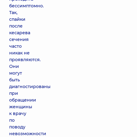
бессимптомно.
Так,
спайки
после
кесарева
сечения
часто
никак не
проявляются.
Они
могут
быть
диагностированы
при
обращении
женщины
к врачу
по
поводу
невозможности