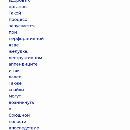
здоровых
органов.
Такой
процесс
запускается
при
перфоративной
язве
желудке,
деструктивном
аппендиците
и так
далее.
Также
спайки
могут
возникнуть
в
брюшной
полости
впоследствие