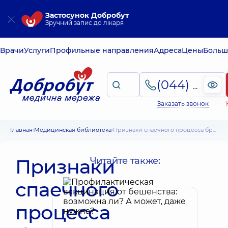
Застосунок Добробут
Зручний запис до лікаря
Врачи
Услуги
Профильные направления
Адреса
Цены
Больш
(044) 495-2-888
Заказать звонок
Главная
Медицинская библиотека
Признаки спаечного процесса брюшной полости. Причины развития, лечение
Признаки
Читайте также:
спаечного
процесса