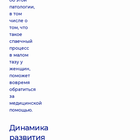
об этой
патологии,
в том
числе о
том, что
такое
спаечный
процесс
в малом
тазу у
женщин,
поможет
вовремя
обратиться
за
медицинской
помощью.
Динамика
развития