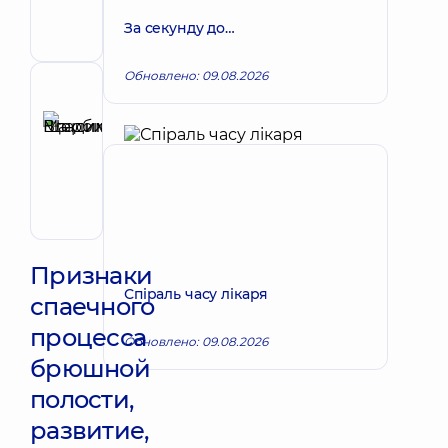
Хирург;
За секунду до…
Хирург
проктолог
Обновлено: 09.08.2026
Рецензент
Щербина
Максим
Запись к врачу
Владимирович
Хирург;
Хирург
проктолог;
Хирург
сосудистый
Признаки
Спіраль часу лікаря
спаечного
процесса
Обновлено: 09.08.2026
брюшной
полости,
развитие,