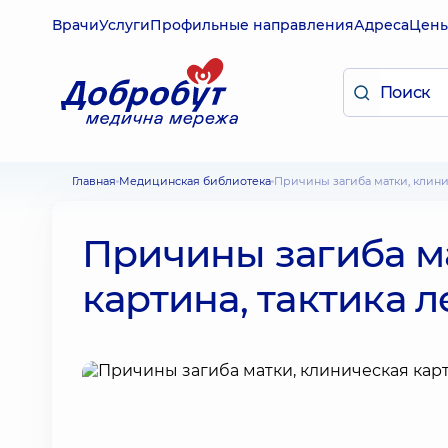
Врачи
Услуги
Профильные направления
Адреса
Цен
Главная
Медицинская библиотека
Причины загиба матки, клини
Причины загиба м
картина, тактика 