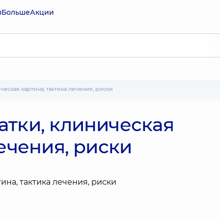
ы
Больше
Акции
ческая картина, тактика лечения, риски
атки, клиническая
лечения, риски