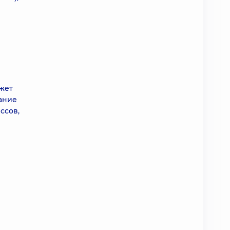
жет
ание
ссов,