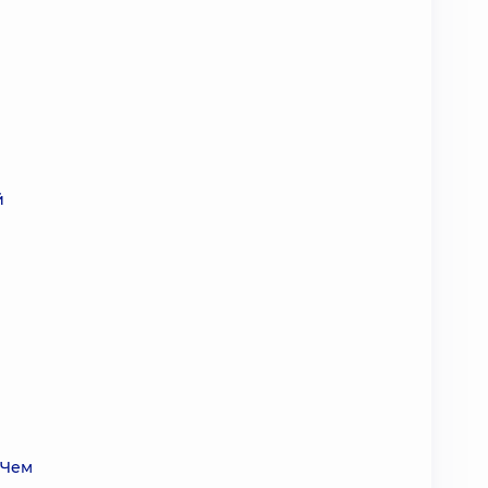
й
 Чем