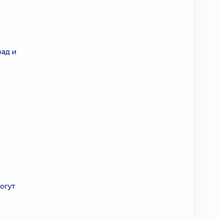
зад и
огут