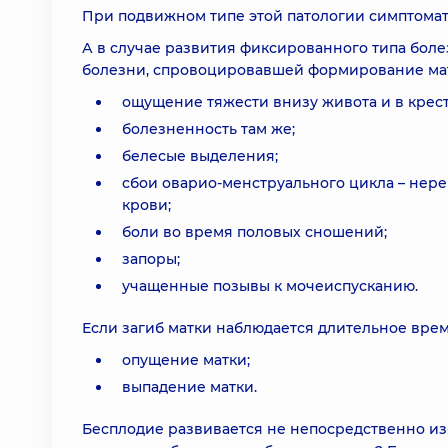
При подвижном типе этой патологии симптомати
А в случае развития фиксированного типа боле
болезни, спровоцировавшей формирование мато
ощущение тяжести внизу живота и в крест
болезненность там же;
белесые выделения;
сбои оварио-менструального цикла – нер
крови;
боли во время половых сношений;
запоры;
учащенные позывы к мочеиспусканию.
Если загиб матки наблюдается длительное время
опущение матки;
выпадение матки.
Бесплодие развивается не непосредственно из-з