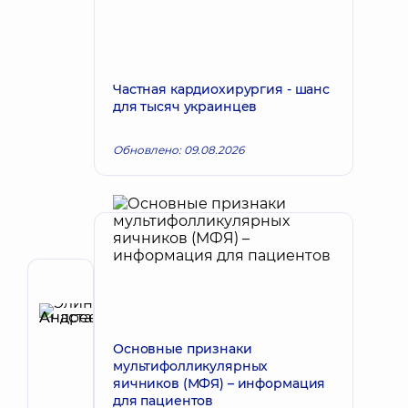
Частная кардиохирургия - шанс
для тысяч украинцев
Обновлено: 09.08.2026
Автор
Элина
Анастасия
Запись к врачу
Основные признаки
Андреевна
мультифолликулярных
Гастроэнтеролог;
яичников (МФЯ) – информация
Врач
для пациентов