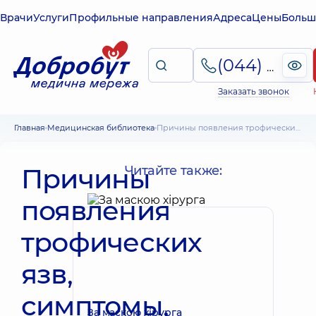
Врачи
Услуги
Профильные направления
Адреса
Цены
Больш
(044) 495-2-888
Заказать звонок
Главная
Медицинская библиотека
Причины появления трофических язв, симптомы, лечение, профилактика
Причины
Читайте также:
появления
трофических
язв,
симптомы,
За маскою хірурга