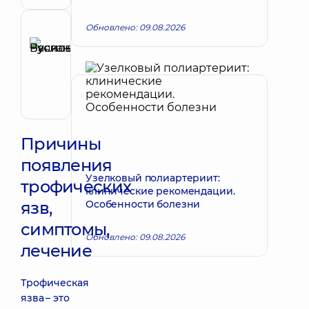
ультразвуковой
диагностики
Обновлено: 09.08.2026
Рецензент
Буяновский
Запись к врачу
Руслан
Васильевич
Гастроэнтеролог
Причины
появления
Узелковый полиартериит:
трофических
клинические рекомендации.
язв,
Особенности болезни
симптомы,
Обновлено: 09.08.2026
лечение
Трофическая
язва – это