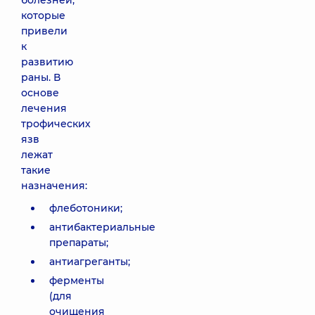
болезней,
которые
привели
к
развитию
раны. В
основе
лечения
трофических
язв
лежат
такие
назначения:
флеботоники;
антибактериальные
препараты;
антиагреганты;
ферменты
(для
очищения