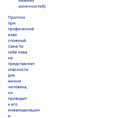
нижних
конечностей).
Прогноз
при
трофической
язве
сложный.
Сама по
себе язва
не
представляет
опасности
для
жизни
человека,
но
приводит
к его
инвалидизации
и