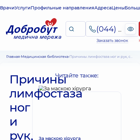
Врачи
Услуги
Профильные направления
Адреса
Цены
Больш
(044) 495-2-888
Заказать звонок
Главная
Медицинская библиотека
Причины лимфостаза ног и рук, симптомы, лечение, профилактика, риски
Причины
Читайте также:
лимфостаза
ног
и
рук,
За маскою хірурга