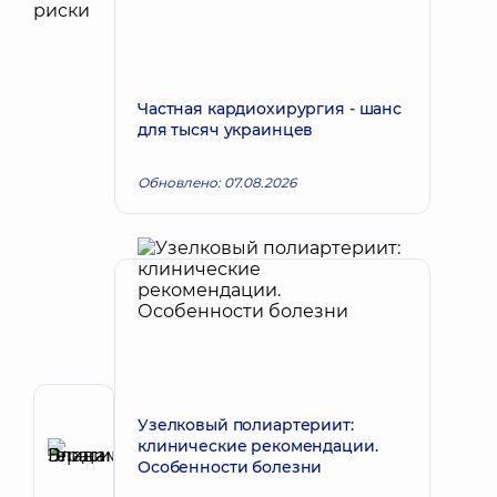
Частная кардиохирургия - шанс
для тысяч украинцев
Обновлено: 07.08.2026
Рецензент
Узелковый полиартериит:
клинические рекомендации.
Герасимова
Особенности болезни
Элина
Запись к врачу