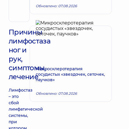
Владимировна
Обновлено: 07.08.2026
Хирург
сосудистый
Причины
лимфостаза
ног и
рук,
симптомы,
Микросклеротерапия
сосудистых «звездочек, сеточек,
лечение
паучков»
Лимфостаз
Обновлено: 07.08.2026
– это
сбой
лимфатической
системы,
при
котором