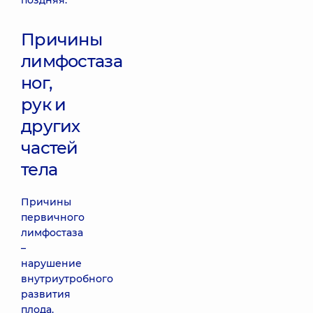
поздняя.
Причины
лимфостаза
ног,
рук и
других
частей
тела
Причины
первичного
лимфостаза
–
нарушение
внутриутробного
развития
плода.