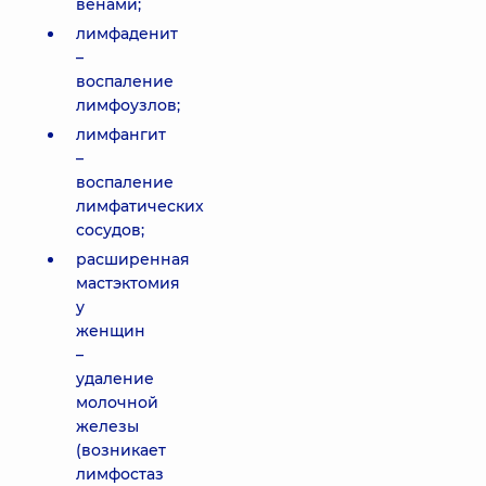
венами;
лимфаденит
–
воспаление
лимфоузлов;
лимфангит
–
воспаление
лимфатических
сосудов;
расширенная
мастэктомия
у
женщин
–
удаление
молочной
железы
(возникает
лимфостаз