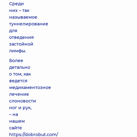
Среди
них – так
называемое
туннелирование
для
отведения
застойной
лимфы.
Более
детально
о том, как
ведется
медикаментозное
лечение
слоновости
ног и рук,
– на
нашем
сайте
https://dobrobut.com/