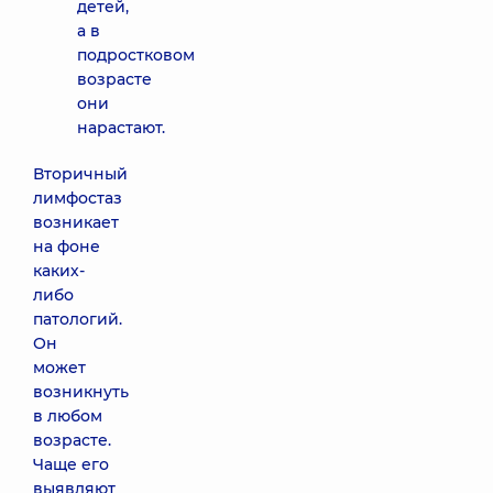
детей,
а в
подростковом
возрасте
они
нарастают.
Вторичный
лимфостаз
возникает
на фоне
каких-
либо
патологий.
Он
может
возникнуть
в любом
возрасте.
Чаще его
выявляют