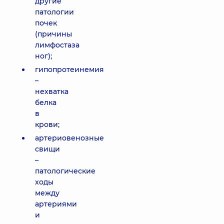
другие
патологии
почек
(причины
лимфостаза
ног);
гипопротеинемия
–
нехватка
белка
в
крови;
артериовенозные
свищи
–
патологические
ходы
между
артериями
и