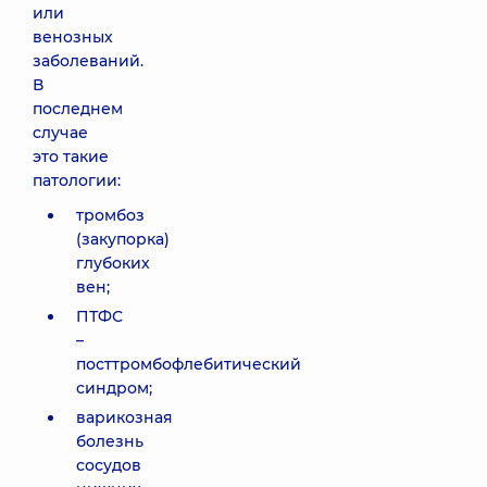
или
венозных
заболеваний.
В
последнем
случае
это такие
патологии:
тромбоз
(закупорка)
глубоких
вен;
ПТФС
–
посттромбофлебитический
синдром;
варикозная
болезнь
сосудов