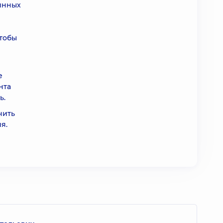
инных
чтобы
е
нта
ь.
чить
я.