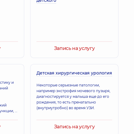
детского
у
Запись на услугу
Детская хирургическая урология
Некоторые серьезные патологии,
аний
например экстрофия мочевого пузыря,
диагностируется у малыша еще до его
рождения, то есть пренатально
ский
(внутриутробно) во время УЗИ.
ункции, а
щихся
у
Запись на услугу