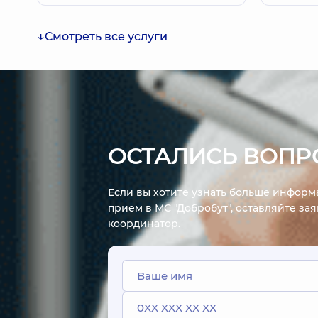
ребёнка.
аномалий
Смотреть все услуги
мочеполо
корректи
возрасте.
ОСТАЛИСЬ ВОПР
Если вы хотите узнать больше информа
прием в МС "Добробут", оставляйте за
координатор.