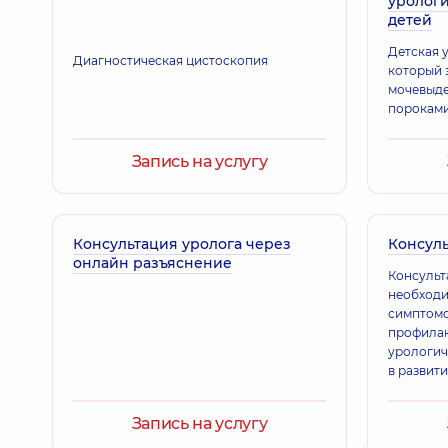
урологи
детей
Детская 
Диагностическая цистоскопия
который 
мочевыде
пороками
Запись на услугу
Консультация уролога через
Консуль
онлайн разъяснение
Консульт
необходи
симптомов
профилак
урологич
в развит
малыша м
поэтому 
Запись на услугу
консульт
проводят