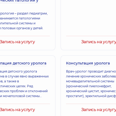
ческих патологий у
урология – раздел педиатрии,
занимается патологиями
лительной системы и
 половых органов у детей.
Запись на услугу
Запись на услуг
тация детского уролога
Консультация уролога
ация детского уролога
Врач-уролог проводит диагностику и
ма в случае явно выраженных
лечение хронических заболев
, а также в
мочевыделительной системы
тических целях. Ряд
(хронический пиелонефрит,
еских проблем и отклонений
хронический цистит, хрониче
ии мочеполовой системы
простатит), эректильной дисф
огут быть врожденными,
также заболеваний, передаю
профилактические
половым путем.
Запись на услугу
Запись на услуг
ации у специалиста
ся в первые месяцы жизни