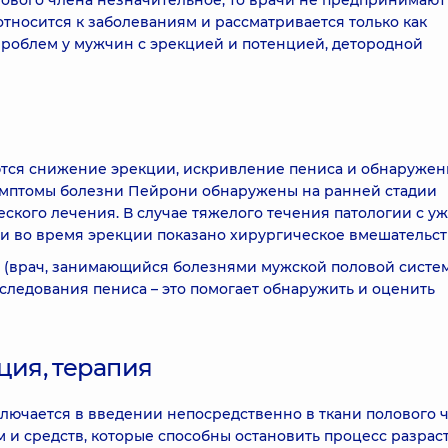
ового члена незначительное, то врачи не предпринимают
 относится к заболеваниям и рассматривается только как
Проблем у мужчин с эрекцией и потенцией, детородной
тся снижение эрекции, искривление пениса и обнаружен
симптомы болезни Пейрони обнаружены на ранней стадии
ского лечения. В случае тяжелого течения патологии с у
 во время эрекции показано хирургическое вмешательст
 (врач, занимающийся болезнями мужской половой систем
следования пениса – это помогает обнаружить и оценить
ция, терапия
ючается в введении непосредственно в ткани полового 
 и средств, которые способны остановить процесс разрас