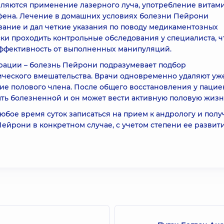
вляются применение лазерного луча, употребление витам
фена. Лечение в домашних условиях болезни Пейрони
вание и дал четкие указания по поводу медикаментозных
и проходить контрольные обследования у специалиста, 
 эффективность от выполненных манипуляций.
рации – болезнь Пейрони подразумевает подбор
ческого вмешательства. Врачи одновременно удаляют уж
е полового члена. После общего восстановления у пацие
ыть болезненной и он может вести активную половую жизн
юбое время суток записаться на прием к андрологу и полу
 Пейрони в конкретном случае, с учетом степени ее развити