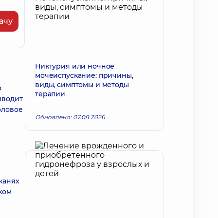
ачу
Никтурия или ночное
мочеиспускание: причины,
виды, симптомы и методы
о
терапии
иводит
оловое
Обновлено: 07.08.2026
канях
ком