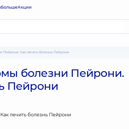
ы
Больше
Акции
и Пейрони. Как лечить болезнь Пейрони
мы болезни Пейрони.
нь Пейрони