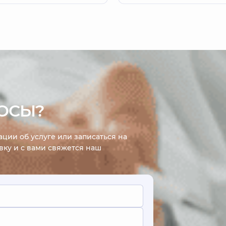
 Большинство врожденных
 и недостатков развития
вой системы успешно
руется именно в детском
ОСЫ?
ции об услуге или записаться на
явку и с вами свяжется наш