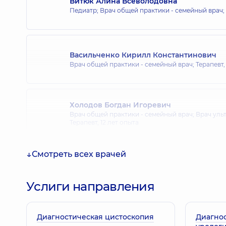
Витюк Алина Всеволодовна
Педиатр; Врач общей практики - семейный врач;
Васильченко Кирилл Константинович
Врач общей практики - семейный врач; Терапевт
Холодов Богдан Игоревич
Врач общей практики - семейный врач; Врач уль
Терапевт,
12 лет опыта
Смотреть всех врачей
Услиги направления
Диагностическая цистоскопия
Диагнос