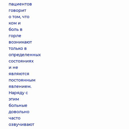
пациентов
говорит
о том, что
ком и
боль в
горле
возникают
только в
определенных
состояниях
и не
являются
постоянным
явлением.
Наряду с
этим
больные
довольно
часто
озвучивают