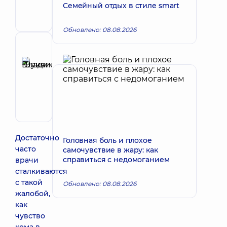
Семейный отдых в стиле smart
Хирург
челюстно-
лицевой
Обновлено: 08.08.2026
Рецензент
Шуклина
Юлия
Запись к врачу
Владимировна
Отоларинголог;
Отоларинголог
детский
Достаточно
Головная боль и плохое
часто
самочувствие в жару: как
справиться с недомоганием
врачи
сталкиваются
с такой
Обновлено: 08.08.2026
жалобой,
как
чувство