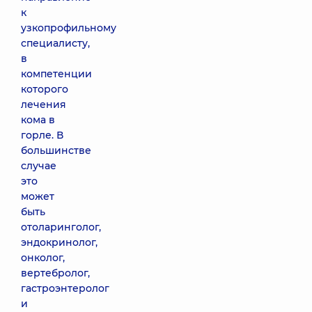
к
узкопрофильному
специалисту,
в
компетенции
которого
лечения
кома в
горле. В
большинстве
случае
это
может
быть
отоларинголог,
эндокринолог,
онколог,
вертебролог,
гастроэнтеролог
и