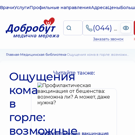
Врачи
Услуги
Профильные направления
Адреса
Цены
Больш
(044) 495-2-888
Заказать звонок
Главная
Медицинская библиотека
Ощущения кома в горле: возможные причины и лечение симптома
Ощущения
Читайте также:
кома
в
горле:
возможные
Профилактическая вакцинация