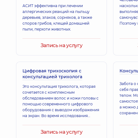
АСИТ эффективна при лечении
наскольк
аллергических реакций на пыльцу
выполняе
деревьев, злаков, сорняков, а также
самочувс
споров грибов, клещей домашней
Поэтому 
пыли, перхоти животных.
указываю
необходи
дерматол
Запись на услугу
диагност
лечение.
Цифровая трихоскопия с
Консуль
консультацией трихолога
Забота о
Это консультация трихолога, которая
себя пра
сочетается с комплексным
телом. М
обследованием волос и кожи головы с
самостоя
помощью современного цифрового
а можно 
оборудования с выводом изображения
сохранен
на экран. Во время исследования
специали
пациент может в режиме реального
выбрали 
времени наблюдать за процессом и
понадоби
Запись на услугу
видеть состояние волос, волосяных
косметол