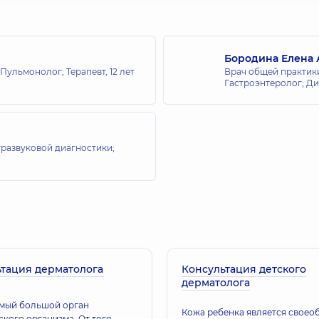
Бородина Елена
 Пульмонолог; Терапевт,
12 лет
Врач общей практики
Гастроэнтеролог; Ди
тразвуковой диагностики;
тация дерматолога
Консультация детского
дерматолога
амый большой орган
Кожа ребенка является своео
кого организма. От того,