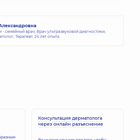
 Александровна
 - семейный врач; Врач ультразвуковой диагностики;
етолог; Терапевт,
24 лет опыта
Консультация дерматолога
через онлайн разъяснение
бразным
Во многих случаях для того, чтобы