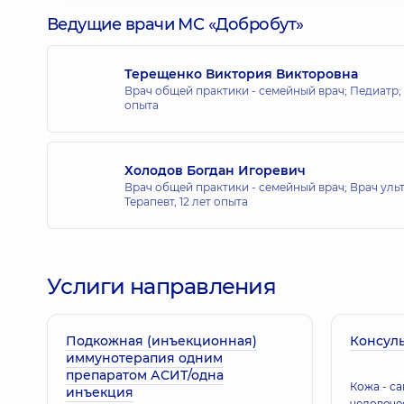
Ведущие врачи МС «Добробут»
Терещенко Виктория Викторовна
Врач общей практики - семейный врач; Педиатр;
опыта
Холодов Богдан Игоревич
Врач общей практики - семейный врач; Врач уль
Терапевт,
12 лет опыта
Услиги направления
Подкожная (инъекционная)
Консуль
иммунотерапия одним
препаратом АСИТ/одна
Кожа - с
инъекция
человечес