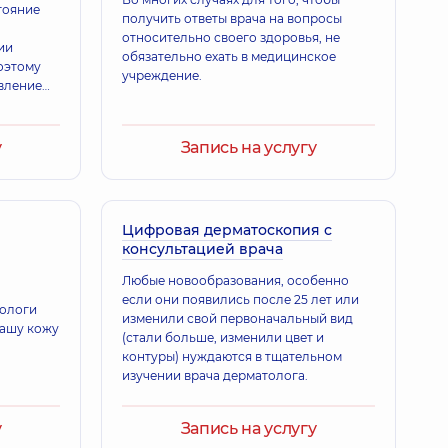
тояние
получить ответы врача на вопросы
относительно своего здоровья, не
ии
обязательно ехать в медицинское
оэтому
учреждение.
вление
вета кожи
, а сразу
у
Запись на услугу
Цифровая дерматоскопия с
консультацией врача
Любые новообразования, особенно
если они появились после 25 лет или
ологи
изменили свой первоначальный вид
вашу кожу
(стали больше, изменили цвет и
контуры) нуждаются в тщательном
изучении врача дерматолога.
у
Запись на услугу