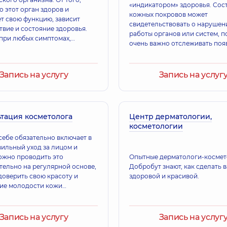
«индикатором» здоровья. Сос
о этот орган здоров и
кожных покровов может
т свою функцию, зависит
свидетельствовать о нарушен
твие и состояние здоровья.
работы органов или систем, п
при любых симптомах,
очень важно отслеживать поя
щих на проблемы с кожей,
элементов сыпи, изменение ц
мо обратиться к врачу-
и не заниматься самолечением
огу, чтобы провести
обращаться к специалисту.
Запись на услугу
Запись на услуг
ику и получить необходимое
тация косметолога
Центр дерматологии,
косметологии
 себе обязательно включает в
вильный уход за лицом и
ожно проводить это
Опытные дерматологи-космет
тельно на регулярной основе,
Добробут знают, как сделать 
доверить свою красоту и
здоровой и красивой.
ие молодости кожи
стам. Но даже если вы
домашний уход, вам
тся консультация
Запись на услугу
Запись на услуг
ога, чтобы определить тип