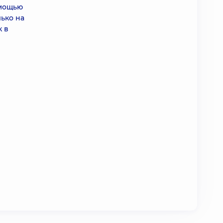
омощью
ько на
к в