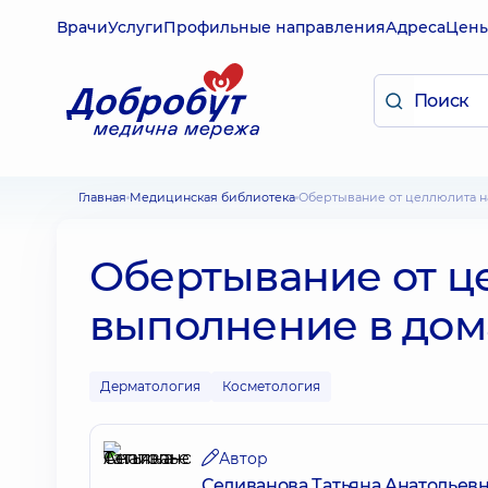
Врачи
Услуги
Профильные направления
Адреса
Цен
Главная
Медицинская библиотека
Обертывание от целлюлита 
Обертывание от ц
выполнение в дом
Дерматология
Косметология
Автор
Селиванова Татьяна Анатольев