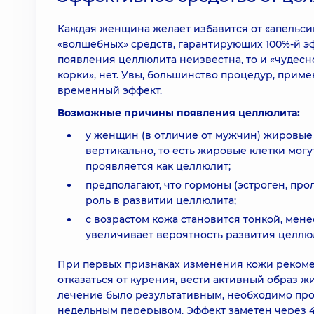
Каждая женщина желает избавится от «апельсин
«волшебных» средств, гарантирующих 100%-й э
появления целлюлита неизвестна, то и «чудесн
корки», нет. Увы, большинство процедур, прим
временный эффект.
Возможные причины появления целлюлита:
у женщин (в отличие от мужчин) жировые
вертикально, то есть жировые клетки мог
проявляется как целлюлит;
предполагают, что гормоны (эстроген, п
роль в развитии целлюлита;
с возрастом кожа становится тонкой, мене
увеличивает вероятность развития целлю
При первых признаках изменения кожи рекоме
отказаться от курения, вести активный образ ж
лечение было результативным, необходимо пр
недельным перерывом. Эффект заметен через 4-6