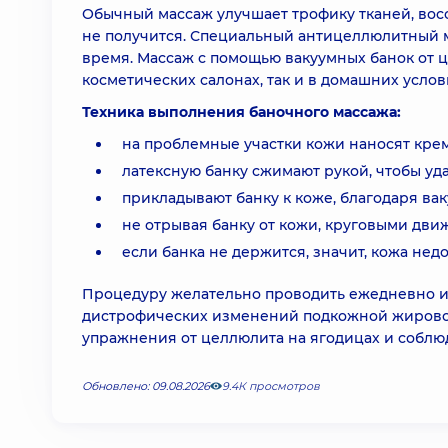
Обычный массаж улучшает трофику тканей, восс
не получится. Специальный антицеллюлитный м
время. Массаж с помощью вакуумных банок от ц
косметических салонах, так и в домашних услов
Техника выполнения баночного массажа:
на проблемные участки кожи наносят крем
латексную банку сжимают рукой, чтобы уда
прикладывают банку к коже, благодаря вак
не отрывая банку от кожи, круговыми дв
если банка не держится, значит, кожа недо
Процедуру желательно проводить ежедневно ил
дистрофических изменений подкожной жирово
упражнения от целлюлита на ягодицах и соблюд
Обновлено: 09.08.2026
9.4К просмотров