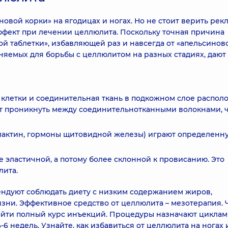
овой корки» на ягодицах и ногах. Но не стоит верить рек
ффект при лечении целлюлита. Поскольку точная причина
ой таблетки», избавляющей раз и навсегда от «апельсинов
еняемых для борьбы с целлюлитом на разных стадиях, дают
 клетки и соединительная ткань в подкожном слое распо
ут проникнуть между соединительнотканными волокнами, ч
ролактин, гормоны щитовидной железы) играют определенн
е эластичной, а потому более склонной к провисанию. Это
лита.
ндуют соблюдать диету с низким содержанием жиров,
изни. Эффективное средство от целлюлита – мезотерапия. 
ойти полный курс инъекций. Процедуры назначают циклам
 недель. Узнайте, как избавиться от целлюлита на ногах 