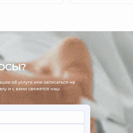
одобрать правильные
для ухода.
ОСЫ?
ции об услуге или записаться на
явку и с вами свяжется наш