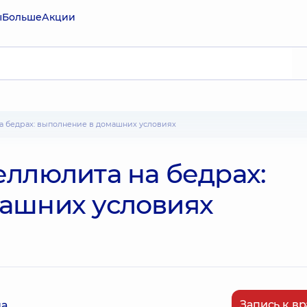
ы
Больше
Акции
на бедрах: выполнение в домашних условиях
еллюлита на бедрах:
ашних условиях
Запись к вр
на