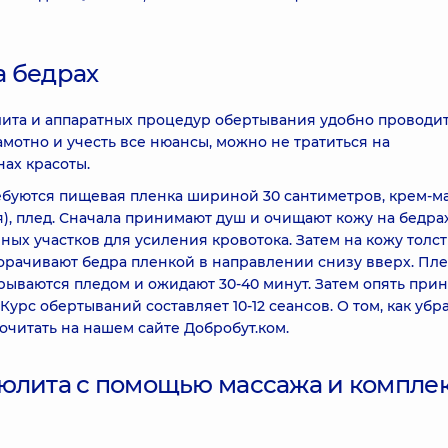
а бедрах
лита и аппаратных процедур обертывания удобно проводит
мотно и учесть все нюансы, можно не тратиться на
ах красоты.
ебуются пищевая пленка шириной 30 сантиметров, крем-ма
), плед. Сначала принимают душ и очищают кожу на бедра
ых участков для усиления кровотока. Затем на кожу толс
орачивают бедра пленкой в направлении снизу вверх. Пл
акрываются пледом и ожидают 30-40 минут. Затем опять при
урс обертываний составляет 10-12 сеансов. О том, как убр
читать на нашем сайте Добробут.ком.
люлита с помощью массажа и компле